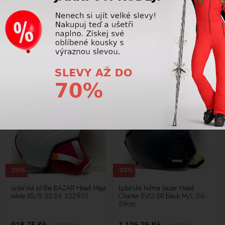
Lyžařská přilba bazar Head
Lyžařská přilba bazar Head
Charter EVO SR black M/L 56-
Compact W white M/L 56-59cm
59cm 323167
322995
1 106,25 Kč
1 106,25 Kč
1 475,00
Kč
1 475,00
Kč
LETNÍ VÝPRODEJ
LETNÍ VÝPRODEJ
-25%
-25%
Lyžařská přilba BAZAR Head Maja
Lyžařská helma bazar Head
white XS/S 52-56 322901
Charter EVO SR black M/L 56-
59cm