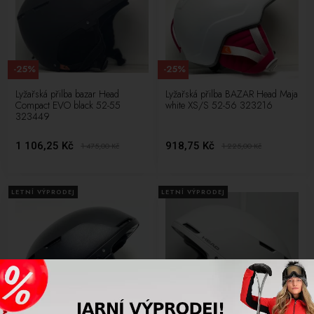
-25%
-25%
Lyžařská přilba bazar Head
Lyžařská přilba BAZAR Head Maja
Compact EVO black 52-55
white XS/S 52-56 323216
323449
1 106,25 Kč
918,75 Kč
1 475,00
Kč
1 225,00
Kč
LETNÍ VÝPRODEJ
LETNÍ VÝPRODEJ
-25%
-25%