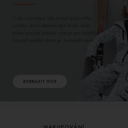
U nás v prodejně Vám kromě špičkového
nového zboží nabízíme také široký výběr
kvalitní použité lyžařské výstroje pro každého.
Součást ojetého zboží je i kompletní servis.
ZOBRAZIT VÍCE
NAKUPOVÁNÍ