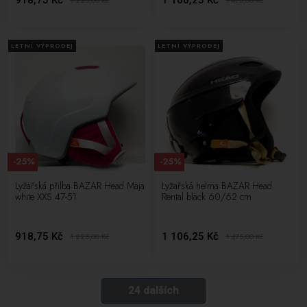
918,75 Kč
1 106,25 Kč
1 225,00
Kč
1 475,00
Kč
LETNÍ VÝPRODEJ
LETNÍ VÝPRODEJ
-25%
-25%
Lyžařská přilba BAZAR Head Maja
Lyžařská helma BAZAR Head
white XXS 47-51
Rental black 60/62 cm
918,75 Kč
1 106,25 Kč
1 225,00
Kč
1 475,00
Kč
24 dalších