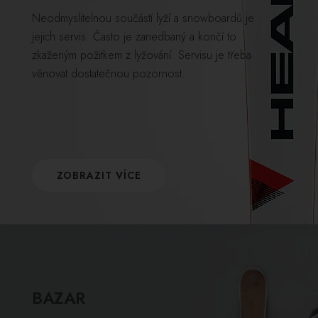
Neodmyslitelnou součástí lyží a snowboardů je
jejich servis. Často je zanedbaný a končí to
zkaženým požitkem z lyžování. Servisu je třeba
věnovat dostatečnou pozornost.
ZOBRAZIT VÍCE
BAZAR