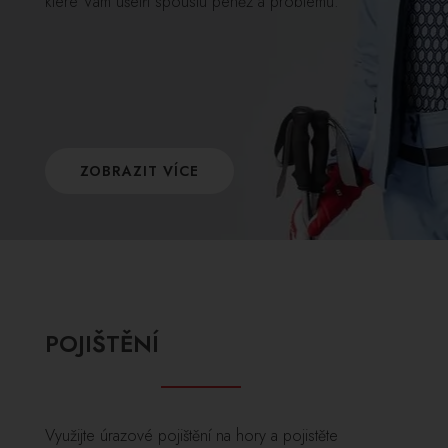
které Vám ušetří spoustu peněz a problémů.
ZOBRAZIT VÍCE
POJIŠTĚNÍ
Využijte úrazové pojištění na hory a pojistěte