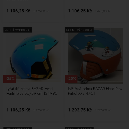
1 106,25 Kč
1 106,25 Kč
1 475,00
Kč
1 475,00
Kč
LETNÍ VÝPRODEJ
LETNÍ VÝPRODEJ
-25%
-25%
Lyžařská helma BAZAR Head
Lyžařská helma BAZAR Head Paw
Rental blue 56/59 cm 124995
Patrol XXS 47-51
1 106,25 Kč
1 293,75 Kč
1 475,00
Kč
1 725,00
Kč