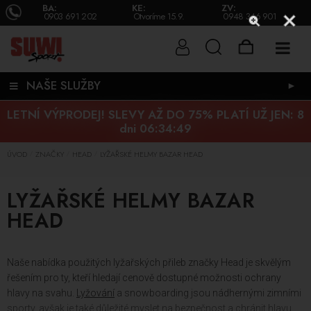
BA:
KE:
ZV:
0903 691 202
Otvoríme 15.9.
0948 346 901
NAŠE SLUŽBY
►
LETNÍ VÝPRODEJ! SLEVY AŽ DO 75% PLATÍ UŽ JEN:
8
dni 06:34:49
ÚVOD
ZNAČKY
HEAD
LYŽAŘSKÉ HELMY BAZAR HEAD
/
/
/
LYŽAŘSKÉ HELMY BAZAR
HEAD
Naše nabídka použitých lyžařských přileb značky Head je skvělým
řešením pro ty, kteří hledají cenově dostupné možnosti ochrany
hlavy na svahu.
Lyžování
a snowboarding jsou nádhernými zimními
sporty, avšak je také důležité myslet na bezpečnost a chránit hlavu