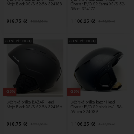
Mojo Black XS/S 52-56 324188
Charter EVO SR černá XS/S 52-
55cm 324177
918,75 Kč
1 106,25 Kč
1 225,00
Kč
1 475,00
Kč
LETNÍ VÝPRODEJ
LETNÍ VÝPRODEJ
-25%
-25%
Lyžařská přilba BAZAR Head
Lyžařská přilba bazar Head
Mojo Black XS/S 52-56 324156
Charter EVO SR black M/L 56-
59 cm 324089
918,75 Kč
1 106,25 Kč
1 225,00
Kč
1 475,00
Kč