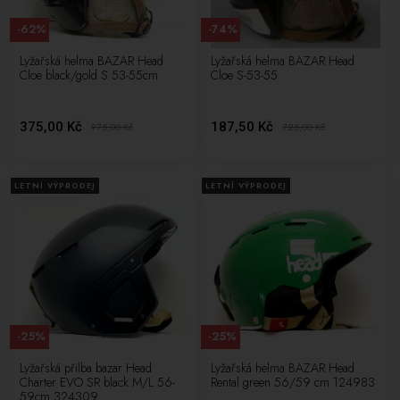
cenově dostupné řešení pro zajištění své bezpečnosti na svahu. S
-62%
-74%
různými velikostmi a barvami máte příležitost najít přilbu, která bude
nejen funkční, ale také stylová. Ochrana hlavy by neměla být
Lyžařská helma BAZAR Head
Lyžařská helma BAZAR Head
Cloe black/gold S 53-55cm
Cloe S-53-55
kompromisem, a naše nabídka použitých přileb Head vám umožní
chránit se, aniž byste překročili svůj rozpočet.
375,00 Kč
187,50 Kč
975,00
Kč
725,00
Kč
LETNÍ VÝPRODEJ
LETNÍ VÝPRODEJ
-25%
-25%
Lyžařská přilba bazar Head
Lyžařská helma BAZAR Head
Charter EVO SR black M/L 56-
Rental green 56/59 cm 124983
59cm 324309