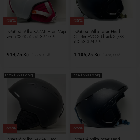
-25%
-25%
Lyžařská přilba BAZAR Head Maja
Lyžařská přilba bazar Head
white XS/S 52-56 324409
Charter EVO SR black XL/XXL
60-63 324219
918,75 Kč
1 106,25 Kč
1 225,00
Kč
1 475,00
Kč
LETNÍ VÝPRODEJ
LETNÍ VÝPRODEJ
-25%
-25%
Lyžařská přilba BAZAR Head
Lyžařská přilba bazar Head