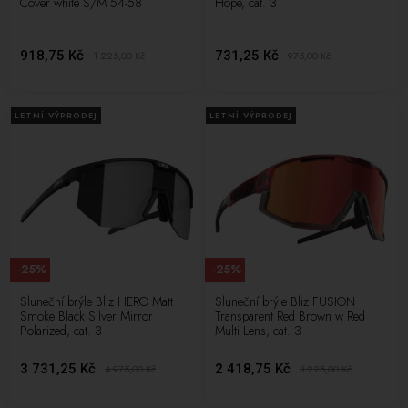
Cover white S/M 54-58
Hope, cat. 3
918,75 Kč
731,25 Kč
1 225,00
Kč
975,00
Kč
LETNÍ VÝPRODEJ
LETNÍ VÝPRODEJ
-25%
-25%
Sluneční brýle Bliz HERO Matt
Sluneční brýle Bliz FUSION
Smoke Black Silver Mirror
Transparent Red Brown w Red
Polarized, cat. 3
Multi Lens, cat. 3
3 731,25 Kč
2 418,75 Kč
4 975,00
Kč
3 225,00
Kč