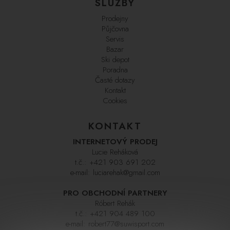
SLUŽBY
Prodejny
Půjčovna
Servis
Bazar
Ski depot
Poradna
Časté dotazy
Kontakt
Cookies
KONTAKT
INTERNETOVÝ PRODEJ
Lucie Reháková
t.č.:
+421 903 691 202
e-mail:
luciarehak@gmail.com
PRO OBCHODNÍ PARTNERY
Róbert Rehák
t.č.:
+421 904 489 100
e-mail:
robert77@suwisport.com