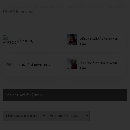
Bliz se specializuje na výrobu sportovních brýlí, které jsou navrženy
Přečtěte si více
tak, aby zajistily optimální vizuální podporu a pohodlí pro různé
sportovní aktivity. Jejich portfolio zahrnuje brýle pro různé věkové
skupiny a sportovní disciplíny a kladou důraz na vysoký standard
kvality a bezpečnosti.
DĚTSKÉ LYŽAŘSKÉ BRÝLE
VÝPRODEJ
Značka Bliz nabízí pestrobarevné a inovativní lyžařské brýle pro
BLIZ
ochranu očí před sluncem, větrem a sněhem při lyžování.
Lyžařské
brýle Bliz
jsou navrženy tak, aby poskytovaly jasný a nepřerušovaný
výhled na svahy. Navíc Bliz dbá na to, aby byly jejich produkty
LYŽAŘSKÉ HELMY BAZAR
SLUNEČNÍ BRÝLE BLIZ
BLIZ
vhodné pro celou rodinu, což znamená, že nabízejí také
dětské
lyžařské brýle Bliz
pro mladší lyžaře.
Bezpečnost a funkčnost jsou pro značku Bliz prioritou. Jejich brýle
jsou vybaveny odolnými materiály a speciálními technologiemi,
Zobrazit rozšířený filtr >>
které chrání oči před škodlivými slunečními paprsky, větrem a jinými
povětrnostními vlivy. Brýle jsou navrženy tak, aby se pohodlně
přizpůsobily tvaru obličeje a poskytovaly stabilitu během pohybu.
Značka Bliz se neomezuje pouze na lyžařské brýle. Její portfolio
zahrnuje také širokou škálu produktů, jako jsou
sluneční brýle Bliz