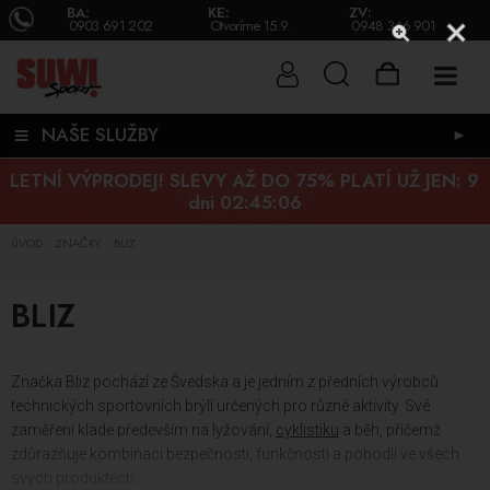
BA:
KE:
ZV:
0903 691 202
Otvoríme 15.9.
0948 346 901
NAŠE SLUŽBY
►
LETNÍ VÝPRODEJ! SLEVY AŽ DO 75% PLATÍ UŽ JEN:
9
dni 02:45:06
ÚVOD
ZNAČKY
BLIZ
/
/
BLIZ
Značka Bliz pochází ze Švédska a je jedním z předních výrobců
technických sportovních brýlí určených pro různé aktivity. Své
zaměření klade především na lyžování,
cyklistiku
a běh, přičemž
zdůrazňuje kombinaci bezpečnosti, funkčnosti a pohodlí ve všech
svých produktech.