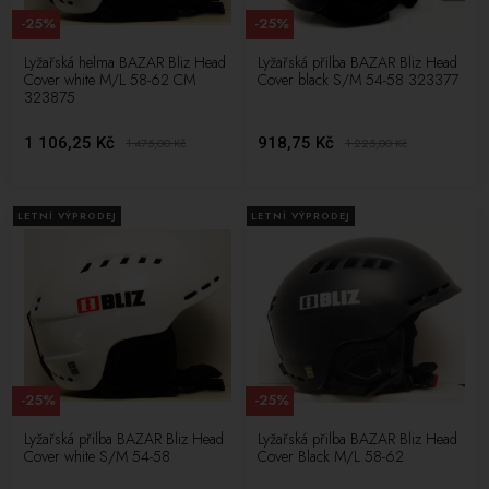
-25%
-25%
Lyžařská helma BAZAR Bliz Head
Lyžařská přilba BAZAR Bliz Head
Cover white M/L 58-62 CM
Cover black S/M 54-58 323377
323875
1 106,25 Kč
918,75 Kč
1 475,00
Kč
1 225,00
Kč
LETNÍ VÝPRODEJ
LETNÍ VÝPRODEJ
-25%
-25%
Lyžařská přilba BAZAR Bliz Head
Lyžařská přilba BAZAR Bliz Head
Cover white S/M 54-58
Cover Black M/L 58-62