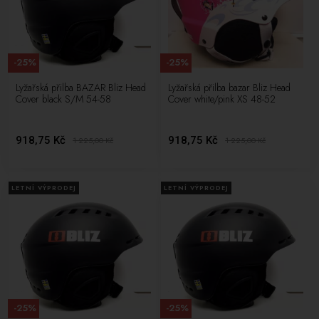
-25%
-25%
Lyžařská přilba BAZAR Bliz Head
Lyžařská přilba bazar Bliz Head
Cover black S/M 54-58
Cover white/pink XS 48-52
918,75 Kč
918,75 Kč
1 225,00
Kč
1 225,00
Kč
LETNÍ VÝPRODEJ
LETNÍ VÝPRODEJ
-25%
-25%