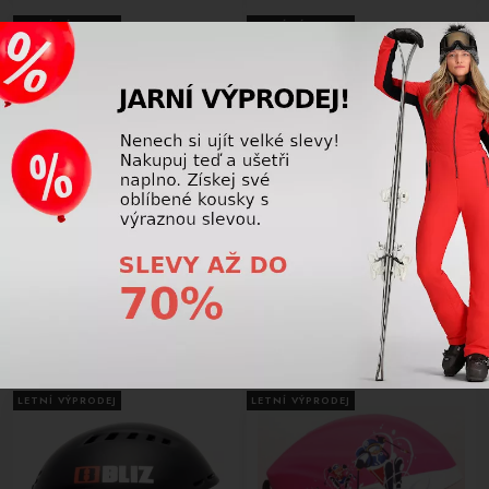
LETNÍ VÝPRODEJ
LETNÍ VÝPRODEJ
-25%
-25%
Lyžařská přilba BAZAR Bliz Head
Lyžařská přilba BAZAR Bliz Head
Cover Black M/L 58-62
Cover black S/M 54-58
918,75 Kč
918,75 Kč
1 225,00
Kč
1 225,00
Kč
LETNÍ VÝPRODEJ
LETNÍ VÝPRODEJ