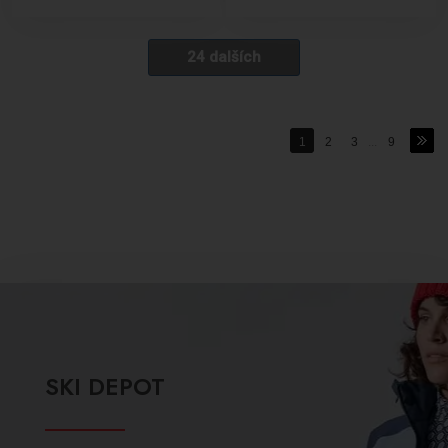
24 dalších
1
2
3
...
9
SKI DEPOT