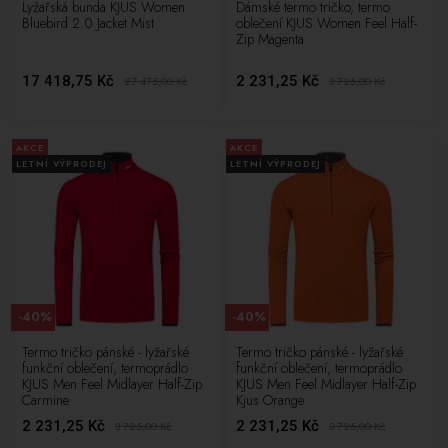
Lyžařská bunda KJUS Women
Dámské termo tričko, termo
Bluebird 2.0 Jacket Mist
oblečení KJUS Women Feel Half-
Zip Magenta
17 418,75 Kč
2 231,25 Kč
27 475,00
Kč
3 725,00
Kč
AKCE
AKCE
LETNÍ VÝPRODEJ
LETNÍ VÝPRODEJ
-40%
-40%
Termo tričko pánské - lyžařské
Termo tričko pánské - lyžařské
funkční oblečení, termoprádlo
funkční oblečení, termoprádlo
KJUS Men Feel Midlayer Half-Zip
KJUS Men Feel Midlayer Half-Zip
Carmine
Kjus Orange
2 231,25 Kč
2 231,25 Kč
3 725,00
Kč
3 725,00
Kč