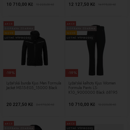
10 710,00 Kč
12 127,50 Kč
13 225,00
Kč
14 975,00
Kč
AKCE
AKCE
DOPRAVA ZDARMA
DOPRAVA ZDARMA
NOVÉ
NOVÉ
LETNÍ VÝPRODEJ
LETNÍ VÝPRODEJ
-19%
-19%
Lyžařská bunda Kjus Men Formula
Lyžařské kalhoty Kjus Women
Jacket MS15-E05_15000 Black
Formula Pants LS-
K10_9000000 Black 68195
20 227,50 Kč
10 710,00 Kč
24 975,00
Kč
13 225,00
Kč
AKCE
AKCE
DOPRAVA ZDARMA
LETNÍ VÝPRODEJ