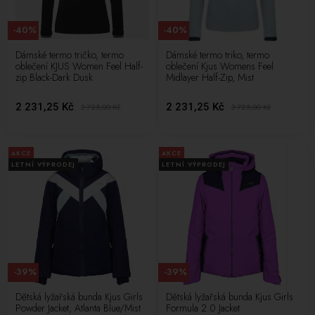
-40%
-40%
Dámské termo tričko, termo
Dámské termo triko, termo
oblečení KJUS Women Feel Half-
oblečení Kjus Womens Feel
zip Black-Dark Dusk
Midlayer Half-Zip, Mist
2 231,25 Kč
2 231,25 Kč
3 725,00
Kč
3 725,00
Kč
AKCE
AKCE
LETNÍ VÝPRODEJ
LETNÍ VÝPRODEJ
-39%
-39%
Dětská lyžařská bunda Kjus Girls
Dětská lyžařská bunda Kjus Girls
Powder Jacket, Atlanta Blue/Mist
Formula 2.0 Jacket