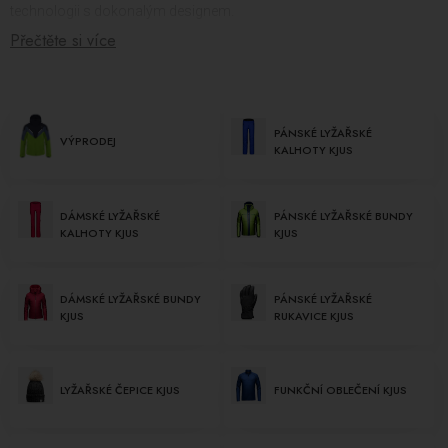
technologii s dokonalým designem.
Přečtěte si více
KJUS je zkratkou pro kvalitu, inovaci, výkon a styl. Základním pilířem
této značky je použití špičkových materiálů, které jsou výsledkem
neustálého výzkumu a vývoje. Výsledkem je oblečení, které je nejen
funkční a technicky vyspělé, ale také působí elegantním a čistým
PÁNSKÉ LYŽAŘSKÉ
dojmem.
VÝPRODEJ
KALHOTY KJUS
V nabídce KJUS najdete široký výběr lyžařského oblečení pro
všechny věkové kategorie a pohlaví. Pánské a
dámské lyžařské
kalhoty KJUS
jsou propracované do detailů, zabezpečují optimální
DÁMSKÉ LYŽAŘSKÉ
PÁNSKÉ LYŽAŘSKÉ BUNDY
KALHOTY KJUS
KJUS
pohyblivost, tepelnou izolaci a odolnost vůči povětrnostním
podmínkám. Dámské a
pánské lyžařské bundy KJUS
jsou spojením
funkčnosti a elegance, zajišťují pohodlí a ochranu při jakékoli aktivitě
DÁMSKÉ LYŽAŘSKÉ BUNDY
PÁNSKÉ LYŽAŘSKÉ
na svahu.
KJUS
RUKAVICE KJUS
Nezapomněli ani na mladé lyžaře. KJUS nabízí také dětské lyžařské
bundy a
dětské lyžařské kalhoty KJUS
, které zajišťují komfort a
ochranu pro děti při jejich lyžařských dobrodružstvích.
LYŽAŘSKÉ ČEPICE KJUS
FUNKČNÍ OBLEČENÍ KJUS
KJUS se nezabývá jen samotným oblečením, ale také jeho doplňky.
Lyžařské čepice KJUS
jsou nejen stylové, ale také funkční, udržují