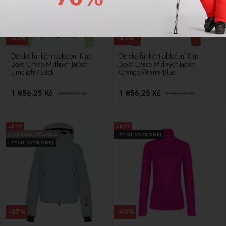
-42%
-42%
Dětské funkční oblečení Kjus
Dětské funkční oblečení Kjus
Boys Chase Midlayer Jacket
Boys Chase Midlayer Jacket
Limelight/Black
Orange/Atlanta Blue
1 856,25 Kč
1 856,25 Kč
3 225,00
Kč
3 225,00
Kč
AKCE
AKCE
DOPRAVA ZDARMA
LETNÍ VÝPRODEJ
LETNÍ VÝPRODEJ
-37%
-40%