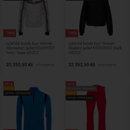
-19%
-19%
Lyžařská bunda Kjus Women
Lyžařská bunda Kjus Women
Momentum Jacket K0059302
Bluebird Jacket K0059202 black
Ivory/Taupe 68203
68202
22 252,50 Kč
22 252,50 Kč
27 475,00
Kč
27 475,00
Kč
AKCE
AKCE
NOVÉ
DOPRAVA ZDARMA
LETNÍ VÝPRODEJ
NOVÉ
LETNÍ VÝPRODEJ