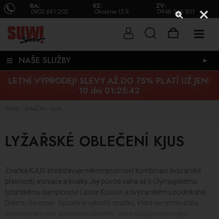
BA:
KE:
ZV:
0903 691 202
Otvoríme 15.9.
0948 346 901
NAŠE SLUŽBY
►
LETNÍ VÝPRODEJ! SLEVY AŽ DO 75% PLATÍ UŽ JEN:
10 dni 01:25:42
ÚVOD
ZNAČKY
KJUS
/
/
LYŽAŘSKÉ OBLEČENÍ KJUS
Značka KJUS představuje nekompromisní kombinaci švýcarské
přesnosti, inovace a kvality. Její původ sahá až k Olympijskému
lyžařskému šampionovi Lasse Kjusovi a švýcarskému podnikateli
Didimu Serenovi. Společně vytvořili značku, která se rychle stala
synonymem pro sportovní oblečení, které spojuje nejnovější