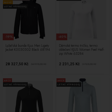
NOVÉ
LETNÍ VÝPRODEJ
-19%
-40%
Lyžařská bunda Kjus Men Ligety
Dámské termo tričko, termo
Jacket K0030302 Black 68194
oblečení KJUS Women Feel Half-
zip White 63284
28 327,50 Kč
2 231,25 Kč
34 975,00
Kč
3 725,00
Kč
AKCE
AKCE
LETNÍ VÝPRODEJ
LETNÍ VÝPRODEJ