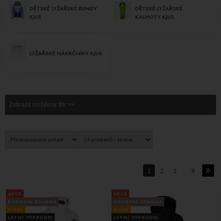
teplo a pohodlí na hlavě i v nejnáročnějších podmínkách. Lyžařské
DĚTSKÉ LYŽAŘSKÉ BUNDY
DĚTSKÉ LYŽAŘSKÉ
KJUS
KALHOTY KJUS
šály KJUS jsou vynikajícím doplňkem pro ochranu krku před
chladem a větrem.
Funkční oblečení KJUS
zahrnuje širokou škálu produktů, od
LYŽAŘSKÉ NÁKRČNÍKY KJUS
termoaktivní vrstvy až po střední vrstvu. Tato oblečení jsou navržena
tak, aby udržovala teplo, pohlcuje pot a zajišťovala optimální
ventilaci.
Značka KJUS je synonymem pro nejvyšší kvalitu, výjimečnou
Zobrazit rozšířený filtr >>
funkčnost a nádherný design. Je to volba pro ty, kteří hledají oblečení,
které dokáže splnit jejich náročné požadavky na pohodlí, výkon a
styl, a to nejen na lyžařských svazích, ale také ve všech
outdoorových aktivitách.
1
2
3
...
9
AKCE
AKCE
DOPRAVA ZDARMA
DOPRAVA ZDARMA
NOVÉ
NOVÉ
LETNÍ VÝPRODEJ
LETNÍ VÝPRODEJ