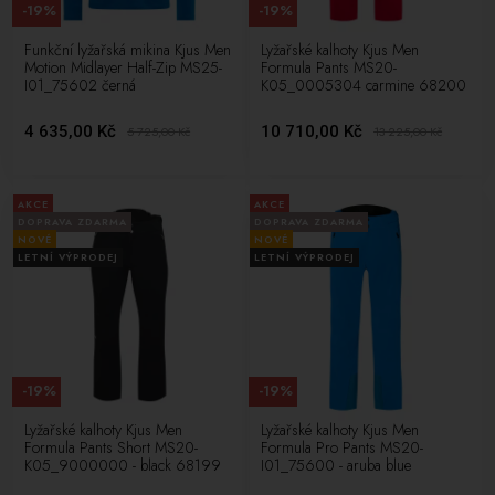
-19%
-19%
Funkční lyžařská mikina Kjus Men
Lyžařské kalhoty Kjus Men
Motion Midlayer Half-Zip MS25-
Formula Pants MS20-
I01_75602 černá
K05_0005304 carmine 68200
4 635,00 Kč
10 710,00 Kč
5 725,00
Kč
13 225,00
Kč
AKCE
AKCE
DOPRAVA ZDARMA
DOPRAVA ZDARMA
NOVÉ
NOVÉ
LETNÍ VÝPRODEJ
LETNÍ VÝPRODEJ
-19%
-19%
Lyžařské kalhoty Kjus Men
Lyžařské kalhoty Kjus Men
Formula Pants Short MS20-
Formula Pro Pants MS20-
K05_9000000 - black 68199
I01_75600 - aruba blue