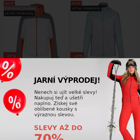
AKCE
AKCE
DOPRAVA ZDARMA
LETNÍ VÝPRODEJ
LETNÍ VÝPRODEJ
-37%
-42%
Lyžařská bunda Kjus Men Green
Dětské funkční oblečení Kjus
Line 2.0 Jacket - White/Kjus
Girls Icicles Midlayer Jacket,
Orange
Mist/White
17 418,75 Kč
1 856,25 Kč
27 475,00
Kč
3 225,00
Kč
AKCE
AKCE
LETNÍ VÝPRODEJ
LETNÍ VÝPRODEJ