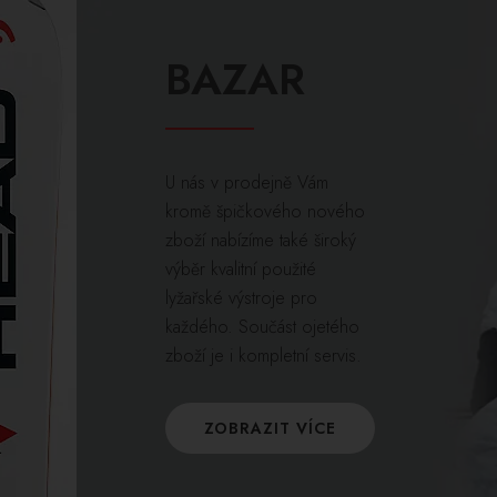
BAZAR
U nás v prodejně Vám
kromě špičkového nového
zboží nabízíme také široký
výběr kvalitní použité
lyžařské výstroje pro
každého. Součást ojetého
zboží je i kompletní servis.
ZOBRAZIT VÍCE