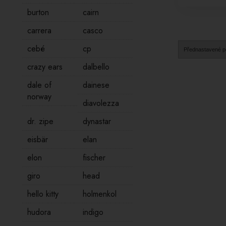
burton
cairn
carrera
casco
cebé
cp
crazy ears
dalbello
dale of
dainese
norway
diavolezza
dr. zipe
dynastar
eisbär
elan
elon
fischer
giro
head
hello kitty
holmenkol
hudora
indigo