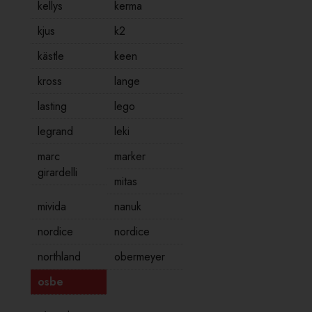
kellys
kerma
kjus
k2
kästle
keen
kross
lange
lasting
lego
legrand
leki
marc
marker
girardelli
mitas
mivida
nanuk
nordice
nordice
northland
obermeyer
osbe