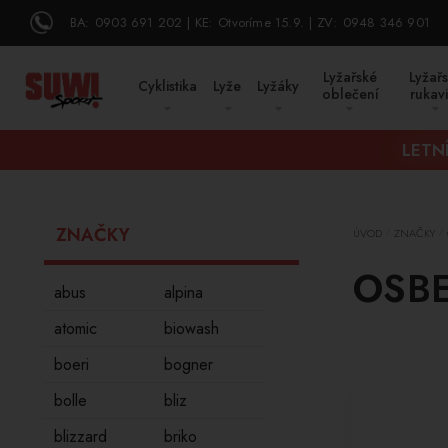
BA:
0903 691 202
KE:
Otvoríme 15.9.
ZV:
0948 346 901
Lyžařské
Lyžař
Cyklistika
Lyže
Lyžáky
oblečení
rukav
LETNÍ
ZNAČKY
ÚVOD
ZNAČKY
/
/
OSB
abus
alpina
atomic
biowash
boeri
bogner
bolle
bliz
blizzard
briko