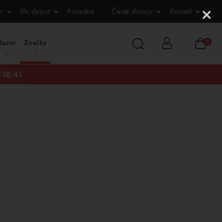
r
Ski depot
Poradna
Časté dotazy
Kontakt
Bazar
Značky
0
:18:40