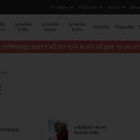
Prodejny
Půjčovna
Servis
Baza
ské
Lyžařské
Lyžařské
Lyžařské
Doplňky
Výprodej
ice
hůlky
helmy
brýle
 VÝPRODEJ! SLEVY AŽ DO 75% PLATÍ UŽ JEN:
10 dni 07
OSBE
E
LYŽAŘSKÉ HELMY
VÝPRODEJ
BAZAR OSBE