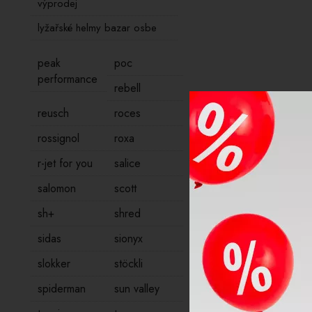
výprodej
lyžařské helmy bazar osbe
peak
poc
performance
rebell
reusch
roces
rossignol
roxa
r-jet for you
salice
salomon
scott
sh+
shred
sidas
sionyx
slokker
stöckli
spiderman
sun valley