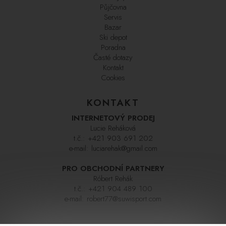
Půjčovna
Servis
Bazar
Ski depot
Poradna
Časté dotazy
Kontakt
Cookies
KONTAKT
INTERNETOVÝ PRODEJ
Lucie Reháková
t.č.:
+421 903 691 202
e-mail:
luciarehak@gmail.com
PRO OBCHODNÍ PARTNERY
Róbert Rehák
t.č.:
+421 904 489 100
e-mail:
robert77@suwisport.com