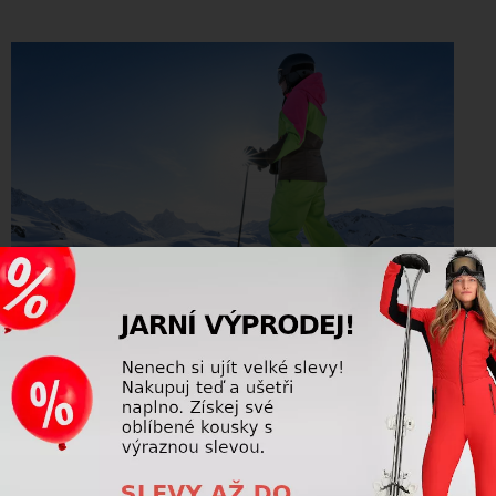
5 nejčastějších chyb, které lyžaři
dělají při výběru výbavy
Výběr správné lyžařské výbavy je klíčovým faktorem pro
bezpečnou a pohodlnou jízdu na svahu. Přesto se mnozí
lyžaři, zejména ti méně zkušení, dopouštějí ...