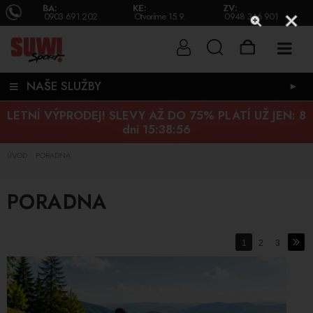
BA:
KE:
ZV:
0903 691 202
Otvoríme 15.9.
0948 346 901
NAŠE SLUŽBY
►
LETNÍ VÝPRODEJ! SLEVY AŽ DO 75% PLATÍ UŽ JEN:
8
dni 15:38:54
ÚVOD
PORADNA
/
PORADNA
1
2
3