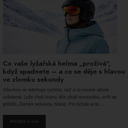
Co vaše lyžařská helma „prožívá“,
když spadnete – a co se děje s hlavou
ve zlomku sekundy
Všechno se odehraje rychleji, než si to mozek stihne
uvědomit. Lyže chytí hranu, tělo ztratí rovnováhu, sníh se
přiblíží. Zlomek sekundy. Náraz. Pro lyžaře je to ...
Přečtěte si více