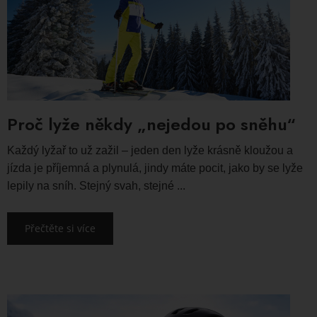
Proč lyže někdy „nejedou po sněhu“
Každý lyžař to už zažil – jeden den lyže krásně kloužou a
jízda je příjemná a plynulá, jindy máte pocit, jako by se lyže
lepily na sníh. Stejný svah, stejné ...
Přečtěte si více