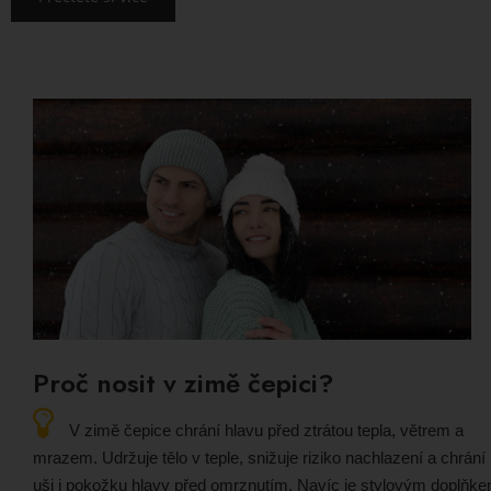
Proč nosit v zimě čepici?
V zimě čepice chrání hlavu před ztrátou tepla, větrem a
mrazem. Udržuje tělo v teple, snižuje riziko nachlazení a chrání
uši i pokožku hlavy před omrznutím. Navíc je stylovým doplňk