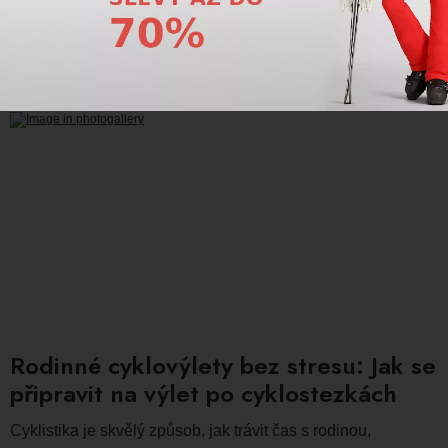
Přečtěte si více
Rodinné cyklovýlety bez stresu: Jak se
připravit na výlet po cyklostezkách
Cyklistika je skvělý způsob, jak trávit čas s rodinou,