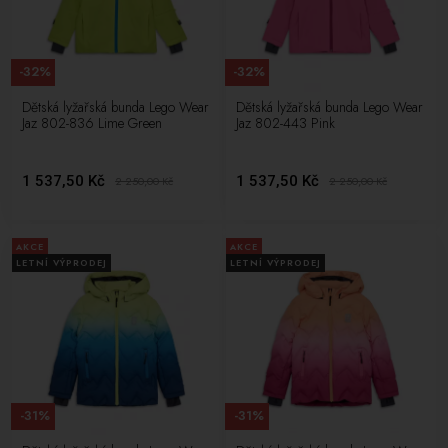
-32%
-32%
Dětská lyžařská bunda Lego Wear
Dětská lyžařská bunda Lego Wear
Jaz 802-836 Lime Green
Jaz 802-443 Pink
1 537,50 Kč
1 537,50 Kč
2 250,00
Kč
2 250,00
Kč
AKCE
AKCE
LETNÍ VÝPRODEJ
LETNÍ VÝPRODEJ
-31%
-31%