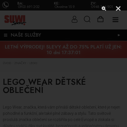
BA:
KE:
ZV:
0903 691 202
Otvoríme 15.9.
0948 346 901
NAŠE SLUŽBY
►
LETNÍ VÝPRODEJ! SLEVY AŽ DO 75% PLATÍ UŽ JEN:
10 dni 17:37:00
ÚVOD
ZNAČKY
LEGO
/
/
LEGO WEAR DĚTSKÉ
OBLEČENÍ
Lego Wear, značka, která vám přináší dětské oblečení, které je nejen
pohodlné a funkční, ale také plné zábavy a stylu. Tato světově
proslulá značka oblečení se rozšířila po celé Evropě a získala si
důvěru rodičů díky své kvalitě, bezpečnosti a jedinečnému designu.