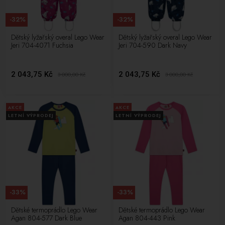
-32%
-32%
Dětský lyžařský overal Lego Wear
Dětský lyžařský overal Lego Wear
Jeri 704-4071 Fuchsia
Jeri 704-590 Dark Navy
2 043,75 Kč
2 043,75 Kč
3 000,00
Kč
3 000,00
Kč
AKCE
AKCE
LETNÍ VÝPRODEJ
LETNÍ VÝPRODEJ
-33%
-33%
Dětské termoprádlo Lego Wear
Dětské termoprádlo Lego Wear
Agan 804-577 Dark Blue
Agan 804-443 Pink