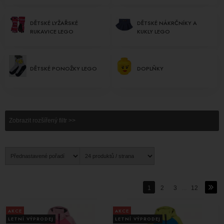
budou vypadat dobře a zároveň budou chráněny před nepříznivými
povětrnostními podmínkami.
DĚTSKÉ LYŽAŘSKÉ
DĚTSKÉ NÁKRČNÍKY A
RUKAVICE LEGO
KUKLY LEGO
Kromě oblečení nabízíme také různé
doplňky Lego Wear
, jako jsou
klíčenky, batohy a ruksaky. Vaše děti mohou nosit svět Lego kamkoli
jdou. Tyto doplňky jsou nejen praktické, ale také stylové a zábavné.
DĚTSKÉ PONOŽKY LEGO
DOPLŇKY
Značka Lego Wear spojila módní trendy se světem zábavy a
vytvořila oblečení, které bude mít vaše děti rády a vy budete mít
jistotu, že jsou v něm pohodlné a bezpečné. Investujte do kvalitního
oblečení od Lego Wear pro své děti a uvidíte, že budou šťastné a
Zobrazit rozšířený filtr >>
spokojené.
1
2
3
...
12
AKCE
AKCE
LETNÍ VÝPRODEJ
LETNÍ VÝPRODEJ