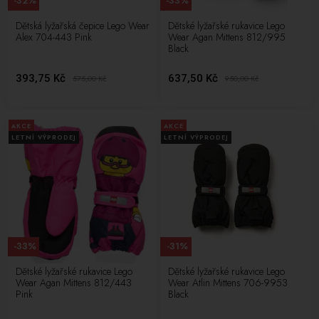
-32%
-33%
Dětská lyžařská čepice Lego Wear
Dětské lyžařské rukavice Lego
Alex 704-443 Pink
Wear Agan Mittens 812/995
Black
393,75 Kč
637,50 Kč
575,00
Kč
950,00
Kč
AKCE
AKCE
LETNÍ VÝPRODEJ
LETNÍ VÝPRODEJ
-33%
-31%
Dětské lyžařské rukavice Lego
Dětské lyžařské rukavice Lego
Wear Agan Mittens 812/443
Wear Atlin Mittens 706-9953
Pink
Black