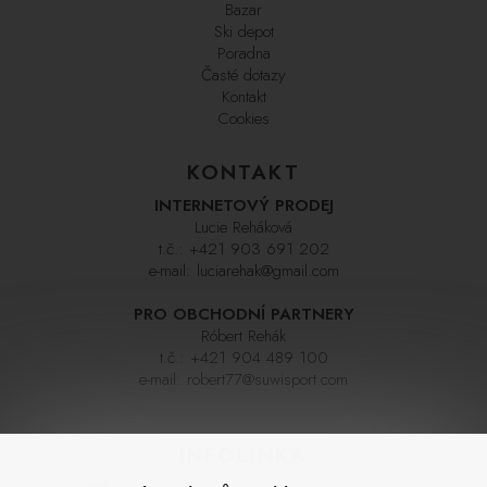
Bazar
Ski depot
Poradna
Časté dotazy
Kontakt
Cookies
KONTAKT
INTERNETOVÝ PRODEJ
Lucie Reháková
t.č.:
+421 903 691 202
e-mail:
luciarehak@gmail.com
PRO OBCHODNÍ PARTNERY
Róbert Rehák
t.č.:
+421 904 489 100
e-mail:
robert77@suwisport.com
INFOLINKA