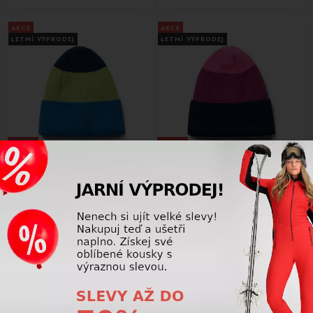
AKCE
AKCE
LETNÍ VÝPRODEJ
LETNÍ VÝPRODEJ
-31%
-31%
Dětská lyžařská čepice Lego Wear
Dětská lyžařská čepice Lego Wear
Agan 803-536 Blue
Agan 803-443 Pink
431,25 Kč
431,25 Kč
625,00
Kč
625,00
Kč
AKCE
AKCE
LETNÍ VÝPRODEJ
LETNÍ VÝPRODEJ