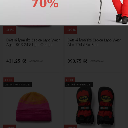
-31%
-32%
Dětská lyžařská čepice Lego Wear
Dětská lyžařská čepice Lego Wear
Agan 803-249 Light Orange
Alex 704-536 Blue
431,25 Kč
393,75 Kč
625,00
Kč
575,00
Kč
AKCE
AKCE
LETNÍ VÝPRODEJ
LETNÍ VÝPRODEJ