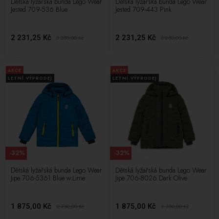
Dětská lyžařská bunda Lego Wear
Dětská lyžařská bunda Lego Wear
Jested 709-536 Blue
Jested 709-443 Pink
2 231,25 Kč
2 231,25 Kč
3 250,00
Kč
3 250,00
Kč
AKCE
AKCE
LETNÍ VÝPRODEJ
LETNÍ VÝPRODEJ
-32%
-32%
Dětská lyžařská bunda Lego Wear
Dětská lyžařská bunda Lego Wear
Jipe 706-5361 Blue w.Lime
Jipe 706-8026 Dark Olive
1 875,00 Kč
1 875,00 Kč
2 750,00
Kč
2 750,00
Kč