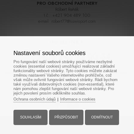
PRO OBCHODNÍ PARTNERY
Róbert Rehák
t.č.:
+421 904 489 100
e-mail:
robert77@suwisport.com
INFOLINKA
Nastavení souborů cookies
+421 243 33 00 54
Pro fungování naší webové stránky používáme nezbytné
cookies (essential cookies) umožňující realizovat základní
funkcionality webové stránky. Tyto cookies můžete zakázat
Pokud se nedovoláte napoprvé zkuste zavolat později, linka bývá během sezóny
změnou nastavení Vašeho internetového prohlížeče, což
často velmi vytížená. Děkujeme za pochopení
však může ovlivnit fungování webové stránky. Rádi bychom
také využívali dobrovolných cookies (non-essential), které
nám pomohou zlepšit fungování naší webové stránky. Pro
SOCIÁLNÍ SÍTĚ
jejich povolení prosím odklikněte souhlas.
Ochrana osobních údajů
Informace o cookies
|
SOUHLASÍM
PŘIZPŮSOBIT
ODMÍTNOUT
Všechna práva vyhrazena - www.suwisport.cz
Tvorba eshopů
a
SEO optimalizace
od GRANDIOSOFT