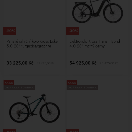
-20%
-30%
Pánské silniční kolo Kross Esker
Elektrokolo Kross Trans Hybrid
5.0 28” turquoise/graphite
4.0 28” matný černý
33 225,00 Kč
54 925,00 Kč
41 475,00
Kč
78 475,00
Kč
AKCE
AKCE
DOPRAVA ZDARMA
DOPRAVA ZDARMA