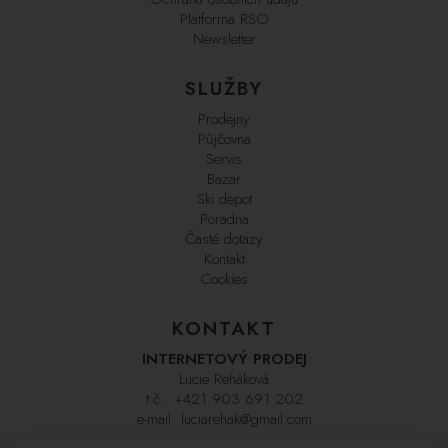
Platforma RSO
Newsletter
SLUŽBY
Prodejny
Půjčovna
Servis
Bazar
Ski depot
Poradna
Časté dotazy
Kontakt
Cookies
KONTAKT
INTERNETOVÝ PRODEJ
Lucie Reháková
t.č.:
+421 903 691 202
e-mail:
luciarehak@gmail.com