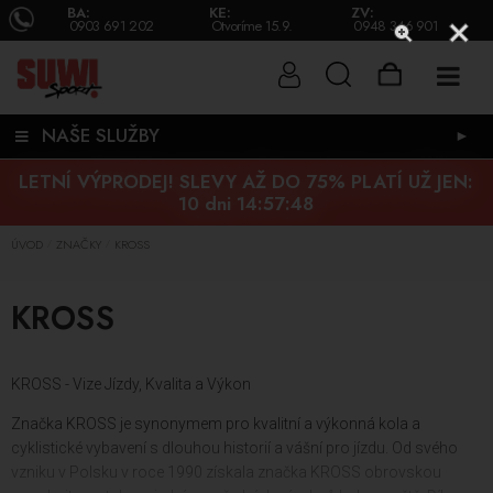
BA:
KE:
ZV:
0903 691 202
Otvoríme 15.9.
0948 346 901
NAŠE SLUŽBY
►
LETNÍ VÝPRODEJ! SLEVY AŽ DO 75% PLATÍ UŽ JEN:
10 dni 14:57:47
ÚVOD
ZNAČKY
KROSS
/
/
KROSS
KROSS - Vize Jízdy, Kvalita a Výkon
Značka KROSS je synonymem pro kvalitní a výkonná kola a
cyklistické vybavení s dlouhou historií a vášní pro jízdu. Od svého
vzniku v Polsku v roce 1990 získala značka KROSS obrovskou