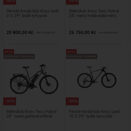
-30%
-30%
Dámské horské kolo Kross Level
Elektrokolo Kross Trans Hybrid
6.0 29" lesklé tyrkysové
28” matný hnědo-šedý-matný
20 800,00 Kč
26 750,00 Kč
29 725,00
Kč
38 225,00
Kč
AKCE
AKCE
DOPRAVA ZDARMA
DOPRAVA ZDARMA
-30%
-20%
Elektrokolo Kross Trans Hybrid
Pánské horské kolo Kross Level
28” matné grafitově-stříbrné
10.0 29" lesklé černo-bílé