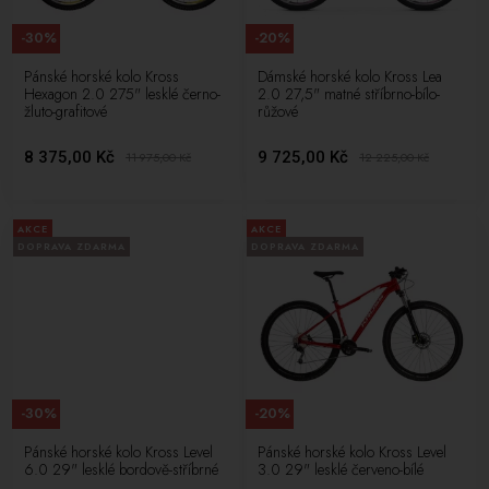
-30%
-20%
Pánské horské kolo Kross
Dámské horské kolo Kross Lea
Hexagon 2.0 275" lesklé černo-
2.0 27,5" matné stříbrno-bílo-
žluto-grafitové
růžové
8 375,00 Kč
9 725,00 Kč
11 975,00
Kč
12 225,00
Kč
AKCE
AKCE
DOPRAVA ZDARMA
DOPRAVA ZDARMA
-30%
-20%
Pánské horské kolo Kross Level
Pánské horské kolo Kross Level
6.0 29" lesklé bordově-stříbrné
3.0 29" lesklé červeno-bílé