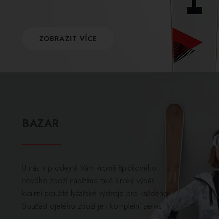
ZOBRAZIT VÍCE
BAZAR
U nás v prodejně Vám kromě špičkového
nového zboží nabízíme také široký výběr
kvalitní použité lyžařské výstroje pro každého.
Součást ojetého zboží je i kompletní servis.