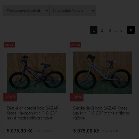
KROSS nezapomíná ani na cyklistické oblečení. Jejich kolekce
zahrnuje cyklistické dresy, kalhoty, bundy, rukavice a další.
Cyklistické
oblečení KROSS
je navrženo s důrazem na pohodlí, aerodynamiku a
odolnost, aby vám umožnilo dosáhnout nejlepšího výkonu při každé
jízdě.
1
2
3
...
6
KROSS je spolehlivým partnerem pro všechny cyklisty, ať už jste
AKCE
AKCE
začátečníkem nebo profesionálem. S jejich vášní pro jízdu a
neustálým úsilím o inovace vám nabízejí možnost zažít krásu
cyklistiky naplno. Výběr kola není pouze nákupem, ale investicí do
aktivního a zdravého životního stylu. S KROSS máte jistotu kvality,
výkonu a nekonečného dobrodružství na dvou kolech.
-36%
-36%
Dětské chlapecké kolo BAZAR
Dětské dívčí kolo BAZAR Kross
Kross Hexagon Mini 1.0 20”
Lea Mini 1.0 20” matné stříbrno-
lesklé modro-bílo-oranžové
růžové
5 075,00 Kč
5 075,00 Kč
7 975,00
Kč
7 975,00
Kč