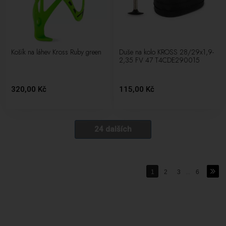
Košík na láhev Kross Ruby green
Duše na kolo KROSS 28/29x1,9-
2,35 FV 47 T4CDE290015
320,00 Kč
115,00 Kč
24 dalších
1
2
3
...
6