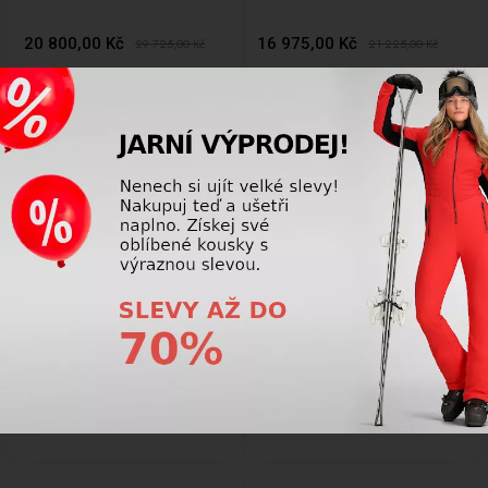
20 800,00 Kč
16 975,00 Kč
29 725,00
Kč
21 225,00
Kč
AKCE
AKCE
DOPRAVA ZDARMA
-20%
-21%
Dámské crossové kolo Kross
Dětské chlapecké kolo Kross
Evado 1.0 28” lesklé bílo-
Racer 3.0 16” lesklé černo-
tyrkysové
modro-limetkové
8 375,00 Kč
4 725,00 Kč
10 475,00
Kč
5 975,00
Kč