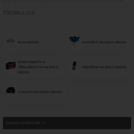
popularitu a stala se jedním z předních výrobců kol na světě. Díky
své vášni pro jízdu a neustálým inovacím nabízí KROSS komplexní
Přečtěte si více
sortiment kol a příslušenství, které uspokojí potřeby cyklistů na
různých úrovních dovedností a ve všech věkových kategoriích.
KROSS nabízí široký sortiment kol pro různé cyklistické disciplíny.
Od horských kol (MTB) přes silniční kola až po městská a
KOLA KROSS
DOPLŇKY NA KOLO KROSS
trekkingová kola - všechny jsou navrženy s důrazem na kvalitu,
výkon a komfort. Bez ohledu na to, zda se věnujete adrenalinovému
sjezdovému ježdění, rychlým závodním tratím nebo pohodlným
KOMPONENTY A
jízdám po městských cestách, najdete si vhodné
kolo KROSS
.
PŘÍSLUŠENSTVÍ NA KOLO
OBLEČENÍ NA KOLO KROSS
KROSS
KROSS nezapomíná na to, že kvalitní kolo potřebuje také kvalitní
doplňky. Jejich sortiment zahrnuje různé příslušenství jako blatníky,
osvětlení, zámky, stojany a další. S
doplňky na kola KROSS
bude
CYKLISTICKÉ HELMY KROSS
vaše jízda nejen bezpečnější, ale také pohodlnější.
Pro ty, kteří rádi vylepšují svá kola, nabízí KROSS široký výběr
komponentů včetně vidlí, kol, brzdových systémů a dalších.
Komponenty na kola KROSS
jsou navrženy tak, aby zvýšily výkon a
Zobrazit rozšířený filtr >>
spolehlivost vašeho kola.