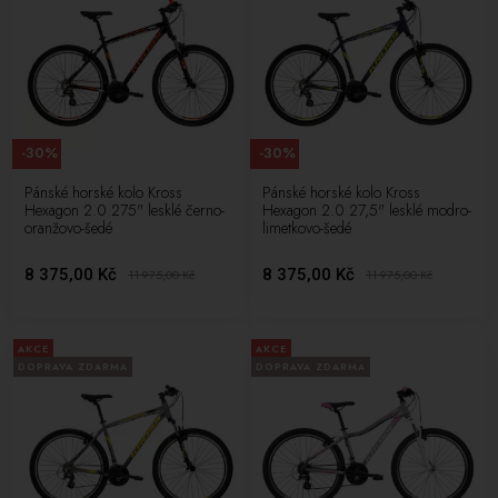
-30%
-30%
Pánské horské kolo Kross
Pánské horské kolo Kross
Hexagon 2.0 275" lesklé černo-
Hexagon 2.0 27,5" lesklé modro-
oranžovo-šedé
limetkovo-šedé
8 375,00 Kč
8 375,00 Kč
11 975,00
Kč
11 975,00
Kč
AKCE
AKCE
DOPRAVA ZDARMA
DOPRAVA ZDARMA