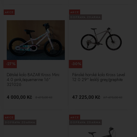
AKCE
AKCE
DOPRAVA ZDARMA
-27%
-30%
Dětské kolo BAZAR Kross Mini
Pánské horské kolo Kross Level
4.0 pink/aquamarine 16”
12.0 29" lesklý grey/graphite
321026
4 000,00 Kč
47 225,00 Kč
5 475,00
Kč
67 475,00
Kč
AKCE
AKCE
DOPRAVA ZDARMA
DOPRAVA ZDARMA