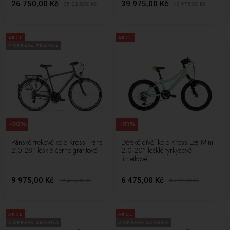
26 750,00 Kč
39 975,00 Kč
38 225,00
Kč
49 975,00
Kč
AKCE
AKCE
DOPRAVA ZDARMA
-20%
-21%
Pánské trekové kolo Kross Trans
Dětské dívčí kolo Kross Lea Mini
2.0 28” lesklé černo-grafitové
2.0 20” lesklé tyrkysově-
limetkové
9 975,00 Kč
6 475,00 Kč
12 475,00
Kč
8 225,00
Kč
AKCE
AKCE
DOPRAVA ZDARMA
DOPRAVA ZDARMA