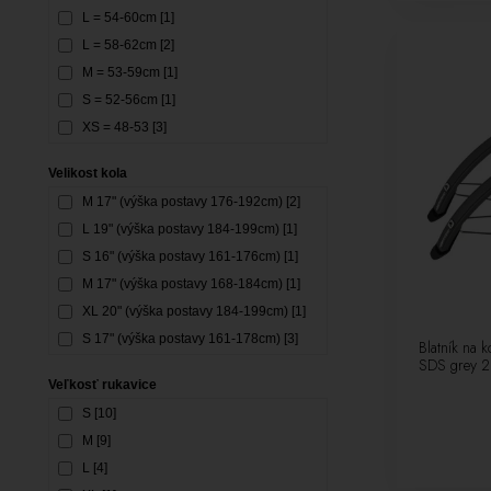
L = 54-60cm [1]
L = 58-62cm [2]
M = 53-59cm [1]
S = 52-56cm [1]
XS = 48-53 [3]
M = 54-58cm [2]
Velikost kola
L = 58-61cm [8]
M 17" (výška postavy 176-192cm) [2]
L 19" (výška postavy 184-199cm) [1]
S 16" (výška postavy 161-176cm) [1]
M 17" (výška postavy 168-184cm) [1]
XL 20" (výška postavy 184-199cm) [1]
S 17" (výška postavy 161-178cm) [3]
Blatník na 
SDS grey 2
M 19" (výška postavy 171-184cm) [2]
Veľkosť rukavice
DM 17" (výška postavy 168-186cm) [1]
S [10]
DXS 15" (výška postavy 153-166cm) [1]
M [9]
DM 17" (výška postavy 154-174cm) [1]
L [4]
S 17" (výška postavy 154-174cm) [1]