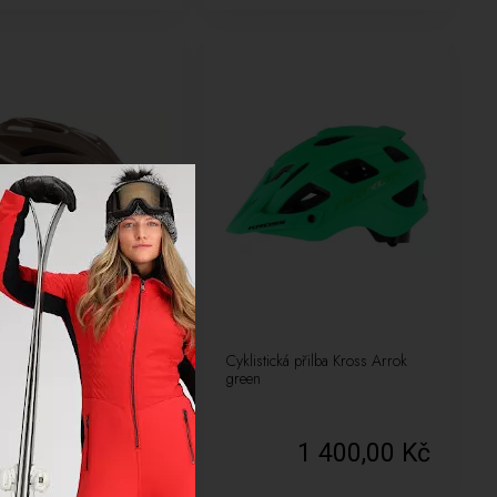
tická přilba Kross Kalmo
Cyklistická přilba Kross Arrok
n
green
775,00 Kč
1 400,00 Kč