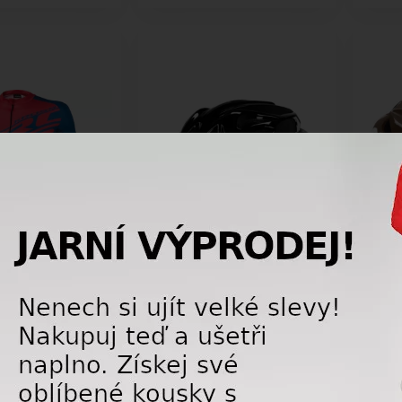
istický dres Kross
Cyklistická přilba Kross Kalmo
Cyklis
blue
black/brown
brow
1 075,00 Kč
775,00 Kč