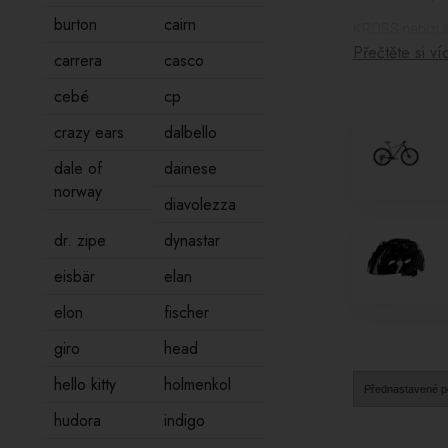
burton
cairn
KROSS nabízí ši
Přečtěte si ví
jsou navrženy 
carrera
casco
nebo pohodlný
cebé
cp
KROSS nezapomín
crazy ears
dalbello
stojany a další
dale of
dainese
Pro ty, kteří r
norway
jsou navrženy t
diavolezza
KROSS nezapomín
dr. zipe
dynastar
navrženo s důr
eisbär
elan
KROSS je spoleh
vám nabízejí mo
elon
fischer
jistotu kvality
giro
head
hello kitty
holmenkol
hudora
indigo