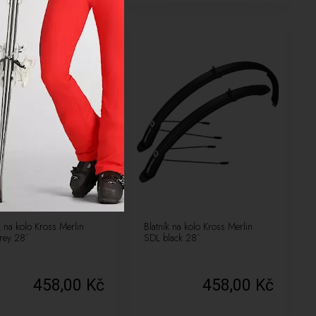
k na kolo Kross Merlin
Blatník na kolo Kross Merlin
rey 28´
SDL black 28´
458,00 Kč
458,00 Kč