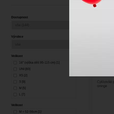
Dostupnost
Výrobce
Velikost
16" (výška dětí 95-115 cm) [1]
UNI [60]
XS [2]
Cyklistická 
S [9]
orange
M [5]
L [7]
XL [4]
Velikost
XXL [4]
M = 52-56cm [1]