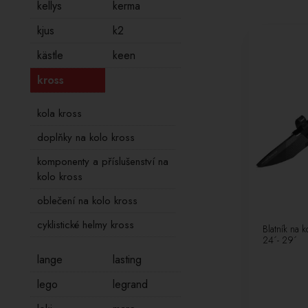
kellys
kerma
kjus
k2
kästle
keen
kross
kola kross
doplňky na kolo kross
komponenty a příslušenství na
kolo kross
oblečení na kolo kross
cyklistické helmy kross
Blatník na 
24´- 29´
lange
lasting
lego
legrand