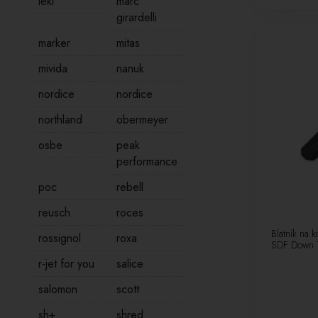
leki
marc
girardelli
marker
mitas
mivida
nanuk
nordice
nordice
northland
obermeyer
osbe
peak
performance
poc
rebell
reusch
roces
Blatník na 
rossignol
roxa
SDF Down T
r-jet for you
salice
salomon
scott
sh+
shred