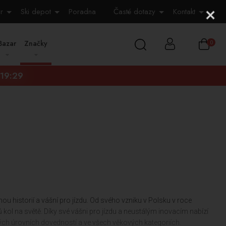
r
Ski depot
Poradna
Časté dotazy
Kontakt
Bazar
Značky
0
:19:28
u historií a vášní pro jízdu. Od svého vzniku v Polsku v roce
ol na světě. Díky své vášni pro jízdu a neustálým inovacím nabízí
ných úrovních dovedností a ve všech věkových kategoriích.