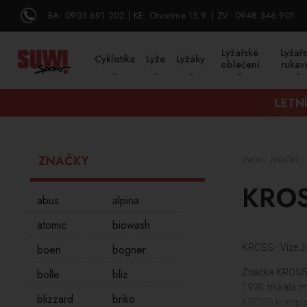
BA:
0903 691 202
KE:
Otvoríme 15.9.
ZV:
0948 346 901
Lyžařské
Lyžař
Cyklistika
Lyže
Lyžáky
oblečení
rukav
LETN
ZNAČKY
ÚVOD
ZNAČKY
/
/
KRO
abus
alpina
atomic
biowash
boeri
bogner
KROSS - Vize Jí
bolle
bliz
Značka KROSS je
1990 získala z
blizzard
briko
KROSS komplexn