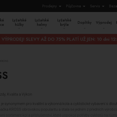
Prodejny
Půjčovna
Servis
Baza
ské
Lyžařské
Lyžařské
Lyžařské
Doplňky
Výprodej
ice
hůlky
helmy
brýle
Í VÝPRODEJ! SLEVY AŽ DO 75% PLATÍ UŽ JEN:
10 dni 12
KROSS
SS
zdy, Kvalita a Výkon
 synonymem pro kvalitní a výkonná kola a cyklistické vybavení s dlouho
načka KROSS obrovskou popularitu a stala se jedním z předních výrobců k
í sortiment kol a příslušenství, které uspokojí potřeby cyklistů na růz