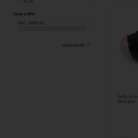
XL [1]
L 21" (výška postavy 174-194cm) [1]
XL 22" (výška postavy 180-198cm) [1]
Cena s DPH
DS 15" (výška postavy 146-164) [1]
0 Kč - 54925 Kč
16" (výška dětí 95-115 cm) [1]
20" (výška dětí 110-130 cm) [3]
M (19”) (výška postavy 170-184cm) [1]
Vynulovat filtr
S 17” (výška postavy 154-174cm) [1]
Sedlo na ko
black/pink