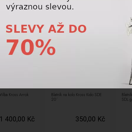
přilba Kross Arrok
Blatník na kolo Kross Kido SDE
Blatní
20´
SDL g
1 400,00 Kč
350,00 Kč