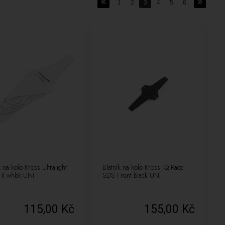
1
2
3
4
5
6
k na kolo Kross Ultralight
Blatník na kolo Kross IQ Race
 II whbk UNI
SDS Front black UNI
115,00 Kč
155,00 Kč