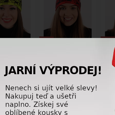
-10%
-10%
 čelenka R-JET FOR
Outdoorová čelenka R-JET FOR
Outdo
20
YOU ODC 21
YOU 
607,50 Kč
607,50 Kč
675,00
Kč
675,00
Kč
DEJ
LETNÍ VÝPRODEJ
NOVÉ
LETNÍ 