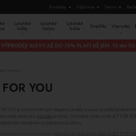
Prodejny
Půjčovna
Servis
Baza
ské
Lyžařské
Lyžařské
Lyžařské
Doplňky
Výprodej
ice
hůlky
helmy
brýle
 VÝPRODEJ! SLEVY AŽ DO 75% PLATÍ UŽ JEN:
10 dni 02
R-JET FOR YOU
T FOR YOU
OR YOU je synonymem pro eleganci, kvalitu a luxus ve světě lyžařské mó
erá měla vášeň pro
lyžování
a módu. Od svého vzniku se R-JET FOR YOU s
 jedinečným designem a nádhernou kvalitou.
 naleznete působivou kolekci
dámských lyžařských čepic R-JET FOR YO