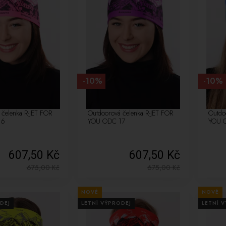
-10%
-10%
 čelenka R-JET FOR
Outdoorová čelenka R-JET FOR
Outdo
16
YOU ODC 17
YOU 
607,50 Kč
607,50 Kč
675,00
Kč
675,00
Kč
NOVÉ
NOVÉ
DEJ
LETNÍ VÝPRODEJ
LETNÍ 