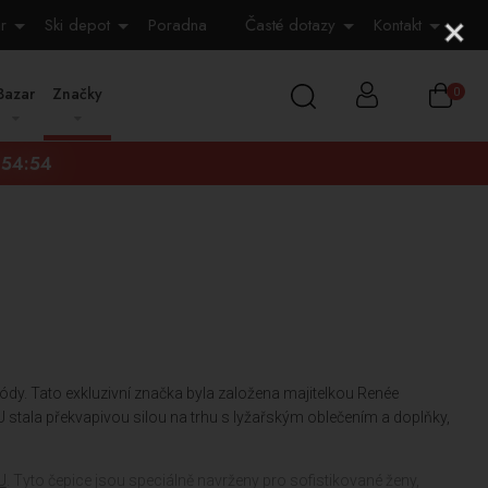
r
Ski depot
Poradna
Časté dotazy
Kontakt
Bazar
Značky
0
:54:53
dy. Tato exkluzivní značka byla založena majitelkou Renée
tala překvapivou silou na trhu s lyžařským oblečením a doplňky,
U
. Tyto čepice jsou speciálně navrženy pro sofistikované ženy,