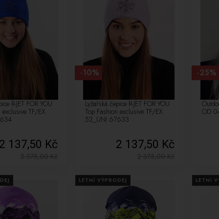
-10%
-25%
pice R-JET FOR YOU
Lyžařská čepice R-JET FOR YOU
Outdo
 exclusive TF/EX
Top Fashion exclusive TF/EX
OD 0
7634
52_UNI 67633
2 137,50 Kč
2 137,50 Kč
2 375,00
Kč
2 375,00
Kč
DEJ
LETNÍ VÝPRODEJ
LETNÍ 