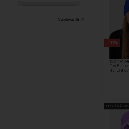
Vynulovat filtr
-10%
Lyžařská če
Top Fashion
43_UNI 6
LETNÍ VÝPRO