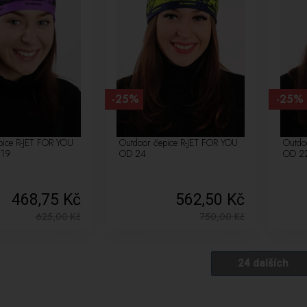
-25%
-25%
pice R-JET FOR YOU
Outdoor čepice R-JET FOR YOU
Outdo
 19
OD 24
OD 2
468,75 Kč
562,50 Kč
625,00
Kč
750,00
Kč
24 dalších