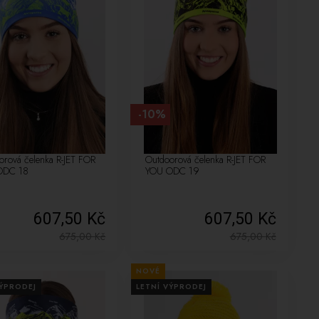
-10%
orová čelenka R-JET FOR
Outdoorová čelenka R-JET FOR
ODC 18
YOU ODC 19
607,50 Kč
607,50 Kč
675,00
Kč
675,00
Kč
NOVÉ
VÝPRODEJ
LETNÍ VÝPRODEJ