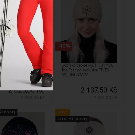
-10%
ská čepice R-JET FOR YOU
Lyžařská čepice R-JET FOR YOU
ashion basic TF/BA 03
Top Fashion exclusive TF/EX
67636
35_UNI 67635
2 025,00 Kč
2 137,50 Kč
2 250,00
Kč
2 375,00
Kč
VÝPRODEJ
NOVÉ
LETNÍ VÝPRODEJ