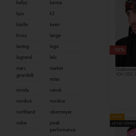
kellys
kerma
kjus
k2
kästle
keen
kross
lange
lasting
lego
-10%
legrand
leki
marc
marker
Outdoorová
YOU ODC 
girardelli
mitas
mivida
nanuk
nordice
nordice
northland
obermeyer
NOVÉ
osbe
peak
LETNÍ VÝPRO
performance