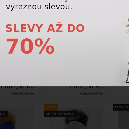
-25%
-10%
pice R-JET FOR YOU
Lyžařská čepice R-JET FOR YOU
Lyžař
n žakár TF/ZK
Top Fashion žakař TF/S LEO
Top F
7638
04_UNI 67637
UNI 
1 687,50 Kč
1 687,50 Kč
2 250,00
Kč
2 250,00
Kč
NOVÉ
LETNÍ 
DEJ
LETNÍ VÝPRODEJ