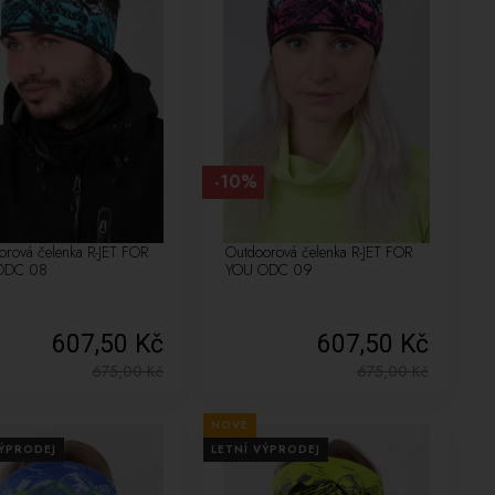
-10%
orová čelenka R-JET FOR
Outdoorová čelenka R-JET FOR
ODC 08
YOU ODC 09
607,50 Kč
607,50 Kč
675,00
Kč
675,00
Kč
NOVÉ
VÝPRODEJ
LETNÍ VÝPRODEJ