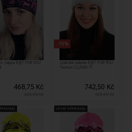
-10%
or čepice R-JET FOR YOU
Lyžařská čelenka R-JET FOR YOU
4
Fashion CL/EXN 71
468,75 Kč
742,50 Kč
625,00
Kč
825,00
Kč
VÝPRODEJ
LETNÍ VÝPRODEJ