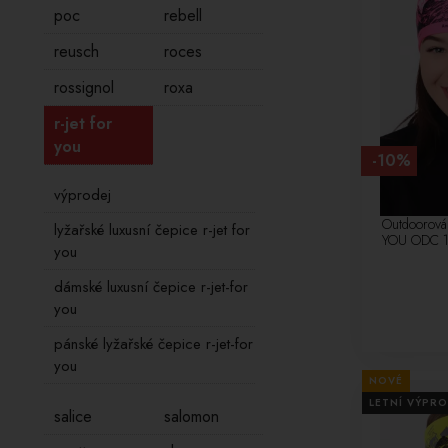
poc
rebell
reusch
roces
rossignol
roxa
r-jet for
you
-10%
výprodej
Outdoorová
lyžařské luxusní čepice r-jet for
YOU ODC 
you
dámské luxusní čepice r-jet-for
you
pánské lyžařské čepice r-jet-for
you
NOVÉ
LETNÍ VÝPRO
salice
salomon