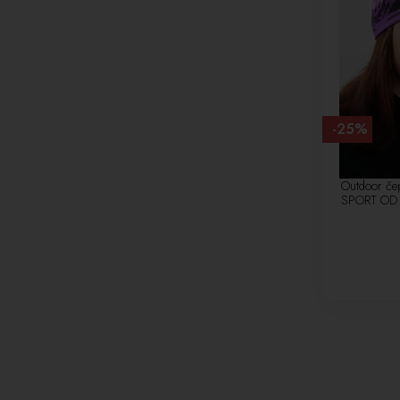
-25%
Outdoor če
SPORT OD