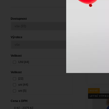
Dostupnost
-25%
Výrobce
Lyžařská če
Top Fashio
Velikost
01_UNI 6
UNI [44]
Velikost
[22]
uni [44]
NOVÉ
uni [5]
LETNÍ VÝPRO
Cena s DPH
0 Kč - 2375 Kč