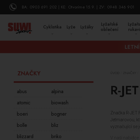
BA:
0903 691 202
KE:
Otvoríme 15.9.
ZV:
0948 346 901
Lyžařské
Lyžař
Cyklistika
Lyže
Lyžáky
oblečení
rukav
LETNÍ
ZNAČKY
ÚVOD
ZNAČKY
/
/
R-JE
abus
alpina
atomic
biowash
boeri
bogner
Značka R-JET F
Jetmarovou, kt
bolle
bliz
vyznačující se
blizzard
briko
V naší nabídce