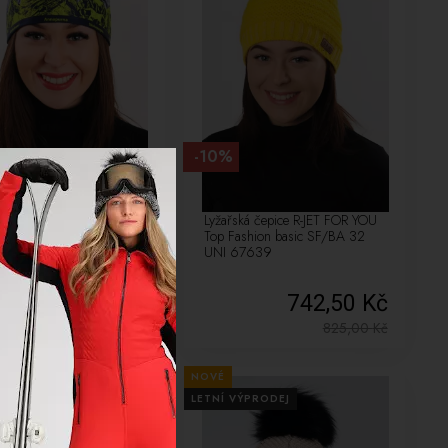
-10%
orová čelenka R-JET FOR
Lyžařská čepice R-JET FOR YOU
ODC 22
Top Fashion basic SF/BA 32
UNI 67639
607,50 Kč
742,50 Kč
675,00
Kč
825,00
Kč
NOVÉ
VÝPRODEJ
LETNÍ VÝPRODEJ