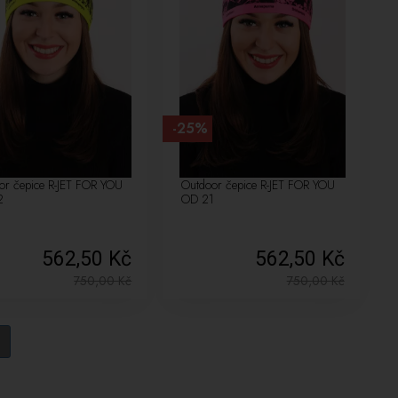
-25%
or čepice R-JET FOR YOU
Outdoor čepice R-JET FOR YOU
2
OD 21
562,50 Kč
562,50 Kč
750,00
Kč
750,00
Kč