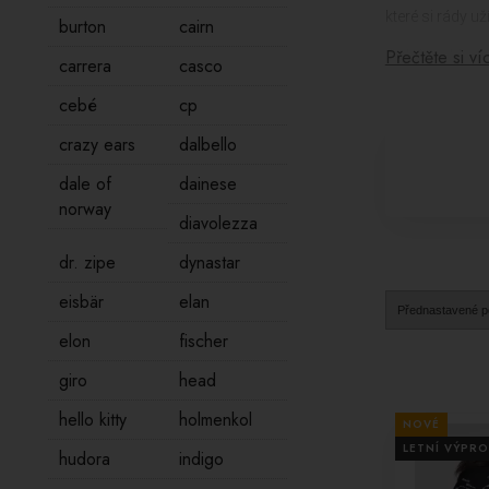
které si rády 
burton
cairn
Přečtěte si ví
Jedním z hlavní
carrera
casco
nejkvalitnějšíc
cebé
cp
snaží dosáhnout
chatách.
crazy ears
dalbello
Dámské lyžařsk
dale of
dainese
ženskost a sty
norway
vkus.
diavolezza
Perfektní zpra
dr. zipe
dynastar
dekorace jsou p
eisbär
elan
Pro ty, kteří h
elon
fischer
propracované a 
giro
head
Pokud hledáte d
správný stylov
hello kitty
holmenkol
NOVÉ
dobrodružství.
LETNÍ VÝPRO
hudora
indigo