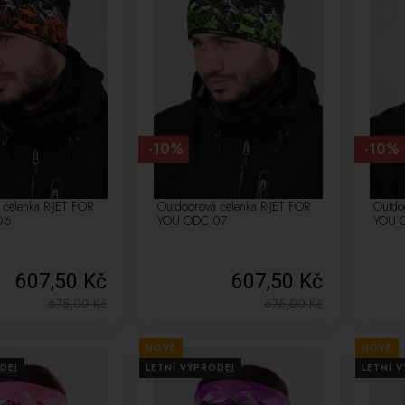
-10%
-10%
 čelenka R-JET FOR
Outdoorová čelenka R-JET FOR
Outdo
06
YOU ODC 07
YOU 
607,50 Kč
607,50 Kč
675,00
Kč
675,00
Kč
NOVÉ
NOVÉ
DEJ
LETNÍ VÝPRODEJ
LETNÍ 