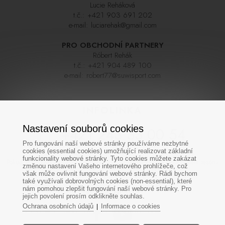
Lucie Reháková
t.č.:
+421 903 691 202
e-mail:
luciarehak@gmail.com
PRO OBCHODNÍ PARTNERY
Róbert Rehák
t.č.:
+421 904 489 100
e-mail:
robert77@suwisport.com
INFOLINKA
Nastavení souborů cookies
+421 243 33 00 54
Pro fungování naší webové stránky používáme nezbytné
cookies (essential cookies) umožňující realizovat základní
funkcionality webové stránky. Tyto cookies můžete zakázat
Pokud se nedovoláte napoprvé zkuste zavolat později, linka bývá během sezóny
změnou nastavení Vašeho internetového prohlížeče, což
často velmi vytížená. Děkujeme za pochopení
však může ovlivnit fungování webové stránky. Rádi bychom
také využívali dobrovolných cookies (non-essential), které
nám pomohou zlepšit fungování naší webové stránky. Pro
SOCIÁLNÍ SÍTĚ
jejich povolení prosím odklikněte souhlas.
Ochrana osobních údajů
Informace o cookies
|