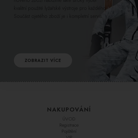
nového zboží nabízíme také široký výběr
kvalitní použité lyžařské výstroje pro každého.
Součást ojetého zboží je i kompletní servis.
ZOBRAZIT VÍCE
NAKUPOVÁNÍ
ÚVOD
Registrace
Pojištění
VIP