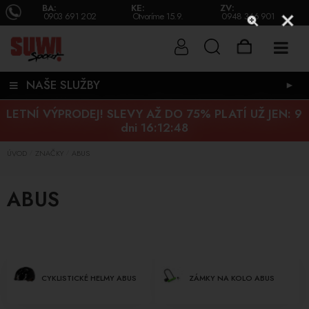
BA:
KE:
ZV:
0903 691 202
Otvoríme 15.9.
0948 346 901
NAŠE SLUŽBY
►
LETNÍ VÝPRODEJ! SLEVY AŽ DO 75% PLATÍ UŽ JEN:
9
dni 16:12:47
ÚVOD
ZNAČKY
ABUS
/
/
ABUS
CYKLISTICKÉ HELMY ABUS
ZÁMKY NA KOLO ABUS