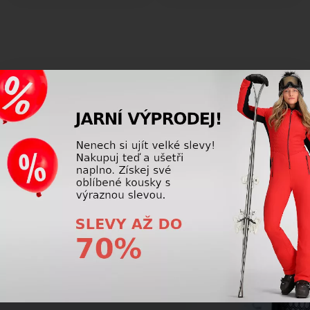
SKI DEPOT
Poškodila se Vám výstroj kvůli nedostatečnému
ošetření po použití? Máme pro Vás řešení,
které Vám ušetří spoustu peněz a problémů.