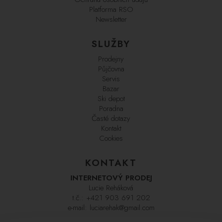
Platforma RSO
Newsletter
SLUŽBY
Prodejny
Půjčovna
Servis
Bazar
Ski depot
Poradna
Časté dotazy
Kontakt
Cookies
KONTAKT
INTERNETOVÝ PRODEJ
Lucie Reháková
t.č.:
+421 903 691 202
e-mail:
luciarehak@gmail.com