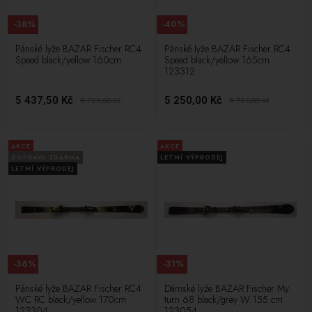
-38%
-40%
Pánské lyže BAZAR Fischer RC4
Pánské lyže BAZAR Fischer RC4
Speed black/yellow 160cm
Speed black/yellow 165cm
123312
5 437,50 Kč
5 250,00 Kč
8 725,00
Kč
8 725,00
Kč
AKCE
AKCE
DOPRAVA ZDARMA
LETNÍ VÝPRODEJ
LETNÍ VÝPRODEJ
-36%
-31%
Pánské lyže BAZAR Fischer RC4
Dámské lyže BAZAR Fischer My
WC RC black/yellow 170cm
turn 68 black/grey W 155 cm
123304
123054