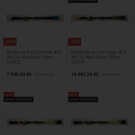
LETNÍ VÝPRODEJ
-40%
-31%
Pánské lyže BAZAR Fischer RC4
Pánské lyže BAZAR Fischer RC4
My Curv blue/black 150cm
WC SC black/yellow 160cm
123322
123318
7 500,00 Kč
10 687,50 Kč
12 475,00
Kč
15 475,00
Kč
AKCE
AKCE
LETNÍ VÝPRODEJ
LETNÍ VÝPRODEJ