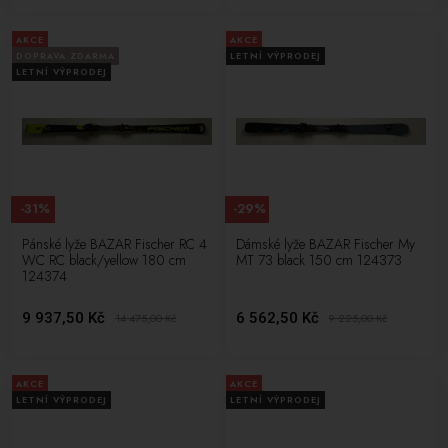
AKCE
AKCE
DOPRAVA ZDARMA
LETNÍ VÝPRODEJ
LETNÍ VÝPRODEJ
-31%
-29%
Pánské lyže BAZAR Fischer RC 4
Dámské lyže BAZAR Fischer My
WC RC black/yellow 180 cm
MT 73 black 150 cm 124373
124374
9 937,50 Kč
6 562,50 Kč
14 475,00
Kč
9 225,00
Kč
AKCE
AKCE
LETNÍ VÝPRODEJ
LETNÍ VÝPRODEJ