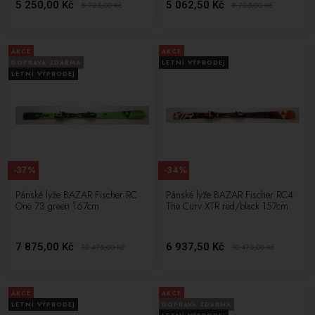
5 250,00 Kč
5 062,50 Kč
8 725,00
Kč
8 725,00
Kč
AKCE
AKCE
DOPRAVA ZDARMA
LETNÍ VÝPRODEJ
LETNÍ VÝPRODEJ
-37%
-34%
Pánské lyže BAZAR Fischer RC
Pánské lyže BAZAR Fischer RC4
One 73 green 167cm
The Curv XTR red/black 157cm
7 875,00 Kč
6 937,50 Kč
12 475,00
Kč
10 475,00
Kč
AKCE
AKCE
LETNÍ VÝPRODEJ
DOPRAVA ZDARMA