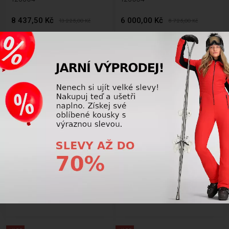
8 437,50 Kč
6 000,00 Kč
13 225,00
Kč
8 725,00
Kč
AKCE
AKCE
LETNÍ VÝPRODEJ
LETNÍ VÝPRODEJ
-33%
-31%
Dámské lyže BAZAR Fischer
Dámské lyže BAZAR Fischer
Briliant My MT 77 black/blue 145
Briliant My MT 77 black/blue 151
cm 123053
cm
5 812,50 Kč
6 000,00 Kč
8 725,00
Kč
8 725,00
Kč