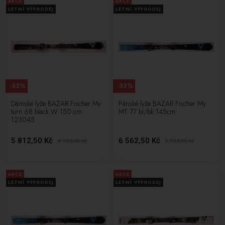
AKCE
AKCE
LETNÍ VÝPRODEJ
LETNÍ VÝPRODEJ
-33%
-33%
Dámské lyže BAZAR Fischer My
Pánské lyže BAZAR Fischer My
turn 68 black W 150 cm
MT 77 bl/bk 145cm
123045
5 812,50 Kč
6 562,50 Kč
8 725,00
Kč
9 725,00
Kč
AKCE
AKCE
LETNÍ VÝPRODEJ
LETNÍ VÝPRODEJ