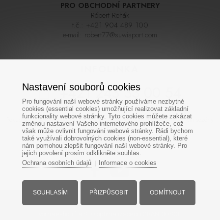
PRO OBCHODNÍ PARTNERY
Róbert Rehák
t.č.:
+421 904 489 100
e-mail:
robert77@suwisport.com
INFOLINKA
Nastavení souborů cookies
+421 243 33 00 54
Pro fungování naší webové stránky používáme nezbytné
cookies (essential cookies) umožňující realizovat základní
funkcionality webové stránky. Tyto cookies můžete zakázat
Pokud se nedovoláte napoprvé zkuste zavolat později, linka bývá během sezóny
změnou nastavení Vašeho internetového prohlížeče, což
často velmi vytížená. Děkujeme za pochopení
však může ovlivnit fungování webové stránky. Rádi bychom
také využívali dobrovolných cookies (non-essential), které
nám pomohou zlepšit fungování naší webové stránky. Pro
SOCIÁLNÍ SÍTĚ
jejich povolení prosím odklikněte souhlas.
Ochrana osobních údajů
Informace o cookies
|
SOUHLASÍM
PŘIZPŮSOBIT
ODMÍTNOUT
Všechna práva vyhrazena - www.suwisport.cz
Tvorba eshopů
a
SEO optimalizace
od GRANDIOSOFT