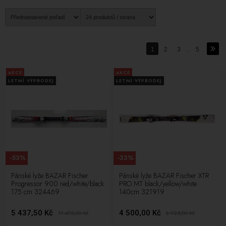
kvalitních produktů, ale také závazkem k sportu a vášni pro pohyb na
sněhu. Ať jste rekreační lyžař nebo profesionální sportovec, Fischer
vám přináší vybavení, které zvýší váš výkon, zajištění bezpečnost a
umožní vám zažít radost z lyžování naplno.
1
2
3
...
5
AKCE
AKCE
LETNÍ VÝPRODEJ
LETNÍ VÝPRODEJ
-53%
-33%
Pánské lyže BAZAR Fischer
Pánské lyže BAZAR Fischer XTR
Progressor 900 red/white/black
PRO MT black/yellow/white
175 cm 324469
140cm 321919
5 437,50 Kč
4 500,00 Kč
11 475,00
Kč
6 725,00
Kč