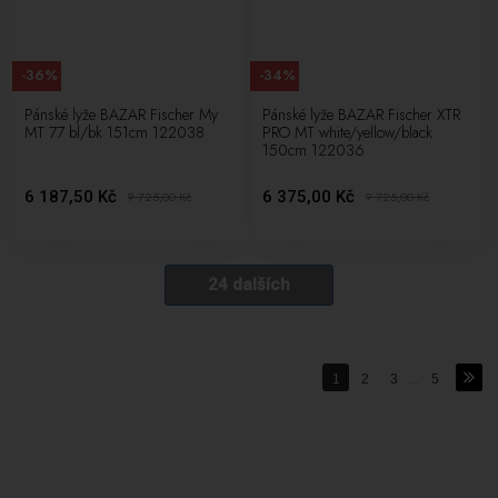
-36%
-34%
Pánské lyže BAZAR Fischer My
Pánské lyže BAZAR Fischer XTR
MT 77 bl/bk 151cm 122038
PRO MT white/yellow/black
150cm 122036
6 187,50 Kč
6 375,00 Kč
9 725,00
Kč
9 725,00
Kč
24 dalších
1
2
3
...
5