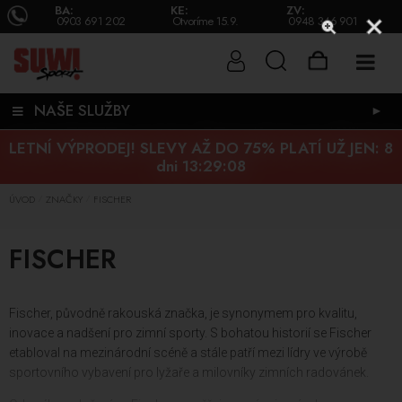
BA:
KE:
ZV:
0903 691 202
Otvoríme 15.9.
0948 346 901
NAŠE SLUŽBY
►
LETNÍ VÝPRODEJ! SLEVY AŽ DO 75% PLATÍ UŽ JEN:
8
dni 13:29:07
ÚVOD
ZNAČKY
FISCHER
/
/
FISCHER
Fischer, původně rakouská značka, je synonymem pro kvalitu,
inovace a nadšení pro zimní sporty. S bohatou historií se Fischer
etabloval na mezinárodní scéně a stále patří mezi lídry ve výrobě
sportovního vybavení pro lyžaře a milovníky zimních radovánek.