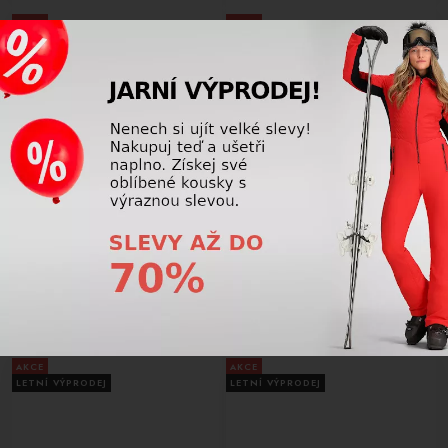
AKCE
AKCE
LETNÍ VÝPRODEJ
LETNÍ VÝPRODEJ
-34%
-34%
Pánské lyže BAZAR Elan RG SX
Pánské lyže BAZAR Elan R SLX
bk/green 164 cm 108498
165 cm 105838
6 375,00 Kč
5 625,00 Kč
9 725,00
Kč
8 475,00
Kč
AKCE
AKCE
LETNÍ VÝPRODEJ
LETNÍ VÝPRODEJ