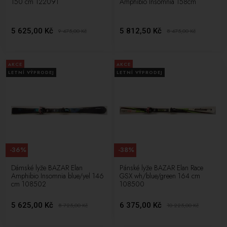
150 cm 122091
Amphibio Insomnia 158cm
5 625,00 Kč
5 812,50 Kč
9 475,00
Kč
8 475,00
Kč
AKCE
AKCE
LETNÍ VÝPRODEJ
LETNÍ VÝPRODEJ
-36%
-38%
Dámské lyže BAZAR Elan
Pánské lyže BAZAR Elan Race
Amphibio Insomnia blue/yel 146
GSX wh/blue/green 164 cm
cm 108502
108500
5 625,00 Kč
6 375,00 Kč
8 725,00
Kč
10 225,00
Kč