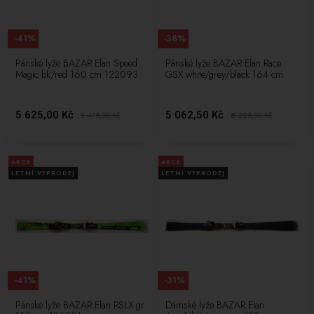
-41%
-38%
Pánské lyže BAZAR Elan Speed
Pánské lyže BAZAR Elan Race
Magic bk/red 160 cm 122093
GSX white/grey/black 164 cm
5 625,00 Kč
5 062,50 Kč
9 475,00
Kč
8 225,00
Kč
AKCE
AKCE
LETNÍ VÝPRODEJ
LETNÍ VÝPRODEJ
-41%
-31%
Pánské lyže BAZAR Elan RSLX gr
Dámské lyže BAZAR Elan