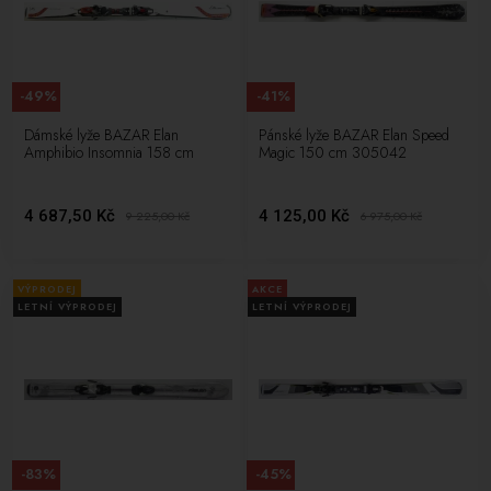
-49%
-41%
Dámské lyže BAZAR Elan
Pánské lyže BAZAR Elan Speed
Amphibio Insomnia 158 cm
Magic 150 cm 305042
4 687,50 Kč
4 125,00 Kč
9 225,00
Kč
6 975,00
Kč
VÝPRODEJ
AKCE
LETNÍ VÝPRODEJ
LETNÍ VÝPRODEJ
-83%
-45%