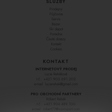
SLUŽBY
Prodejny
Půjčovna
Servis
Bazar
Ski depot
Poradna
Časté dotazy
Kontakt
Cookies
KONTAKT
INTERNETOVÝ PRODEJ
Lucie Reháková
t.č.:
+421 903 691 202
e-mail:
luciarehak@gmail.com
PRO OBCHODNÍ PARTNERY
Róbert Rehák
t.č.:
+421 904 489 100
e-mail:
robert77@suwisport.com