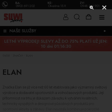
BA:
KE:
ZV:
0903 691 202
Otvoríme 15.9.
0948 346 901
NAŠE SLUŽBY
►
LETNÍ VÝPRODEJ! SLEVY AŽ DO 75% PLATÍ UŽ JEN:
10 dni 01:16:29
ÚVOD
ZNAČKY
ELAN
/
/
ELAN
Značka Elan se již více než 60 let etablovala jako významný světový
výrobce a dodavatel sportovních a volnočasových produktů. Její
přítomnost na trhu je důkazem závazku k vytváření kvalitních,
technicky vyspělých a designově působivých produktů pro
sportovní aktivity a zábavu. Elan neustále kombinuje pokročilé