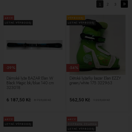
dosáhnout nových úspěchů ve světě sportu.
1
2
3
AKCE
VÝPRODEJ
LETNÍ VÝPRODEJ
LETNÍ VÝPRODEJ
-29%
-54%
Dámské lyže BAZAR Elan W
Dětské lyžařky bazar Elan EZZY
Black Magic bk/blue 140 cm
green/white 175 322963
323018
6 187,50 Kč
562,50 Kč
8 725,00
Kč
1 225,00
Kč
AKCE
AKCE
LETNÍ VÝPRODEJ
DOPRAVA ZDARMA
LETNÍ VÝPRODEJ