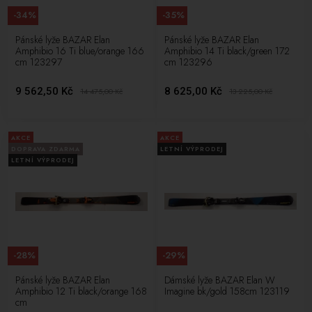
-34%
-35%
Pánské lyže BAZAR Elan
Pánské lyže BAZAR Elan
Amphibio 16 Ti blue/orange 166
Amphibio 14 Ti black/green 172
cm 123297
cm 123296
9 562,50 Kč
8 625,00 Kč
14 475,00
Kč
13 225,00
Kč
AKCE
AKCE
DOPRAVA ZDARMA
LETNÍ VÝPRODEJ
LETNÍ VÝPRODEJ
-28%
-29%
Pánské lyže BAZAR Elan
Dámské lyže BAZAR Elan W
Amphibio 12 Ti black/orange 168
Imagine bk/gold 158cm 123119
cm