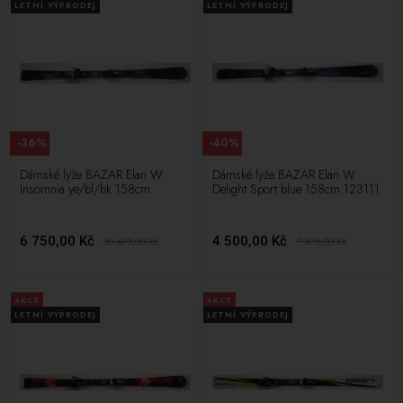
LETNÍ VÝPRODEJ
LETNÍ VÝPRODEJ
-36%
-40%
Dámské lyže BAZAR Elan W
Dámské lyže BAZAR Elan W
Insomnia ye/bl/bk 158cm
Delight Sport blue 158cm 123111
6 750,00 Kč
4 500,00 Kč
10 475,00
Kč
7 475,00
Kč
AKCE
AKCE
LETNÍ VÝPRODEJ
LETNÍ VÝPRODEJ