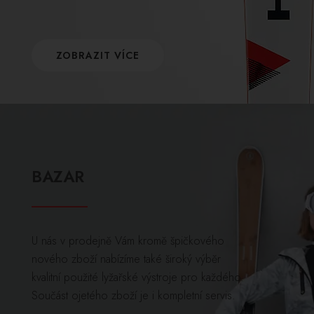
ZOBRAZIT VÍCE
BAZAR
U nás v prodejně Vám kromě špičkového
nového zboží nabízíme také široký výběr
kvalitní použité lyžařské výstroje pro každého.
Součást ojetého zboží je i kompletní servis.