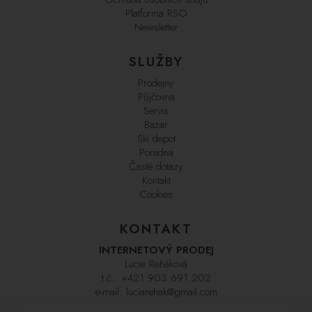
Platforma RSO
Newsletter
SLUŽBY
Prodejny
Půjčovna
Servis
Bazar
Ski depot
Poradna
Časté dotazy
Kontakt
Cookies
KONTAKT
INTERNETOVÝ PRODEJ
Lucie Reháková
t.č.:
+421 903 691 202
e-mail:
luciarehak@gmail.com