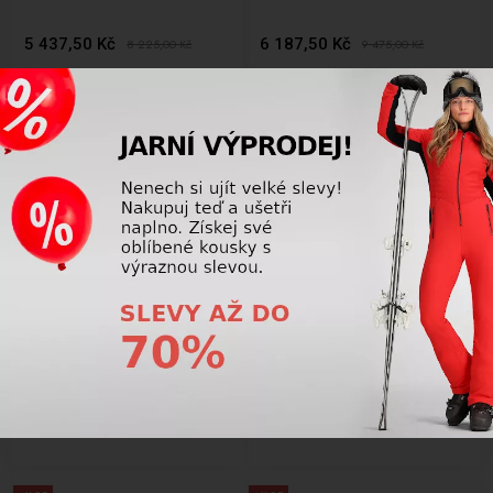
5 437,50 Kč
6 187,50 Kč
8 225,00
Kč
9 475,00
Kč
AKCE
AKCE
LETNÍ VÝPRODEJ
LETNÍ VÝPRODEJ
-36%
-32%
Dámské lyže BAZAR Rossignol
Dámské lyže BAZAR Rossignol
Famous 6 bk/red W 163 cm
Nova 8 CA white/gold W 163
cm
5 437,50 Kč
6 750,00 Kč
8 475,00
Kč
9 975,00
Kč