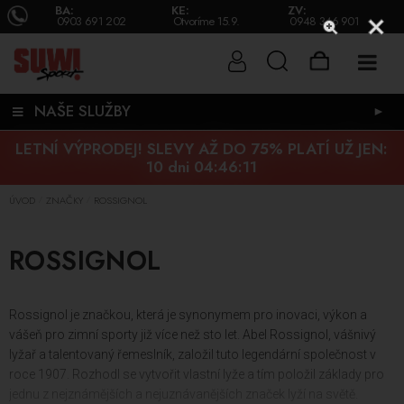
BA:
KE:
ZV:
0903 691 202
Otvoríme 15.9.
0948 346 901
NAŠE SLUŽBY
►
LETNÍ VÝPRODEJ! SLEVY AŽ DO 75% PLATÍ UŽ JEN:
10 dni 04:46:10
ÚVOD
ZNAČKY
ROSSIGNOL
/
/
ROSSIGNOL
Rossignol je značkou, která je synonymem pro inovaci, výkon a
vášeň pro zimní sporty již více než sto let. Abel Rossignol, vášnivý
lyžař a talentovaný řemeslník, založil tuto legendární společnost v
roce 1907. Rozhodl se vytvořit vlastní lyže a tím položil základy pro
jednu z nejznámějších a nejuznávanějších značek lyží na světě.