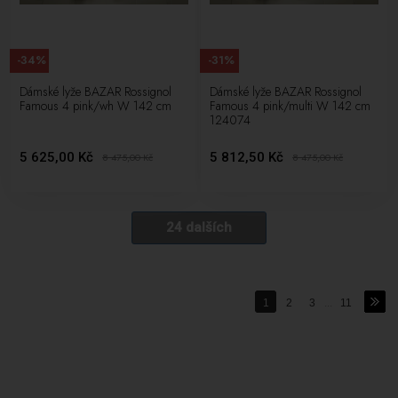
-34%
-31%
Dámské lyže BAZAR Rossignol
Dámské lyže BAZAR Rossignol
Famous 4 pink/wh W 142 cm
Famous 4 pink/multi W 142 cm
124074
5 625,00 Kč
5 812,50 Kč
8 475,00
Kč
8 475,00
Kč
24 dalších
1
2
3
...
11