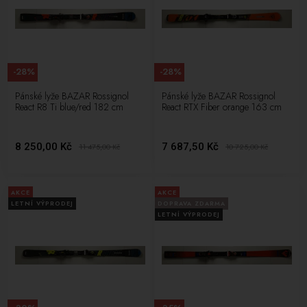
-28%
-28%
Pánské lyže BAZAR Rossignol
Pánské lyže BAZAR Rossignol
React R8 Ti blue/red 182 cm
React RTX Fiber orange 163 cm
8 250,00 Kč
7 687,50 Kč
11 475,00
Kč
10 725,00
Kč
AKCE
AKCE
LETNÍ VÝPRODEJ
DOPRAVA ZDARMA
LETNÍ VÝPRODEJ