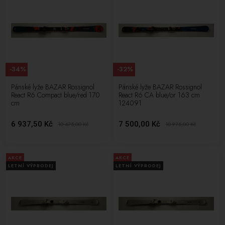
-34%
-32%
Pánské lyže BAZAR Rossignol
Pánské lyže BAZAR Rossignol
React R6 Compact blue/red 170
React R6 CA blue/or 163 cm
cm
124091
6 937,50 Kč
7 500,00 Kč
10 475,00
Kč
10 975,00
Kč
AKCE
AKCE
LETNÍ VÝPRODEJ
LETNÍ VÝPRODEJ