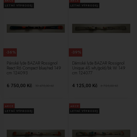
AKCE
AKCE
LETNÍ VÝPRODEJ
LETNÍ VÝPRODEJ
-36%
-39%
Pánské lyže BAZAR Rossignol
Dámské lyže BAZAR Rossignol
React R6 Compact blue/red 149
Unique 4S wh/gold/bk W 149
cm 124093
cm 124077
6 750,00 Kč
4 125,00 Kč
10 475,00
Kč
6 725,00
Kč
AKCE
AKCE
LETNÍ VÝPRODEJ
LETNÍ VÝPRODEJ