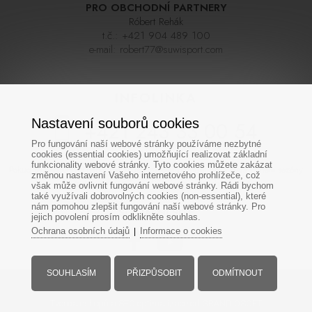
PRO OBCHODNÍ PARTNERY
Róbert Rehák
t.č.:
+421 904 489 100
e-mail:
robert77@suwisport.com
INFOLINKA
Nastavení souborů cookies
+421 243 33 00 54
Pro fungování naší webové stránky používáme nezbytné
cookies (essential cookies) umožňující realizovat základní
funkcionality webové stránky. Tyto cookies můžete zakázat
Pokud se nedovoláte napoprvé zkuste zavolat později, linka bývá během sezóny
změnou nastavení Vašeho internetového prohlížeče, což
často velmi vytížená. Děkujeme za pochopení
však může ovlivnit fungování webové stránky. Rádi bychom
také využívali dobrovolných cookies (non-essential), které
nám pomohou zlepšit fungování naší webové stránky. Pro
SOCIÁLNÍ SÍTĚ
jejich povolení prosím odklikněte souhlas.
Ochrana osobních údajů
Informace o cookies
|
SOUHLASÍM
PŘIZPŮSOBIT
ODMÍTNOUT
Všechna práva vyhrazena - www.suwisport.cz
Tvorba eshopů
a
SEO optimalizace
od GRANDIOSOFT