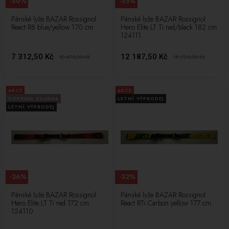
-30%
-35%
Pánské lyže BAZAR Rossignol
Pánské lyže BAZAR Rossignol
React R8 blue/yellow 170 cm
Hero Elite LT Ti red/black 182 cm
124111
7 312,50 Kč
12 187,50 Kč
10 475,00
Kč
18 725,00
Kč
AKCE
AKCE
DOPRAVA ZDARMA
LETNÍ VÝPRODEJ
LETNÍ VÝPRODEJ
-26%
-32%
Pánské lyže BAZAR Rossignol
Pánské lyže BAZAR Rossignol
Hero Elite LT Ti red 172 cm
React RTi Carbon yellow 177 cm
124110