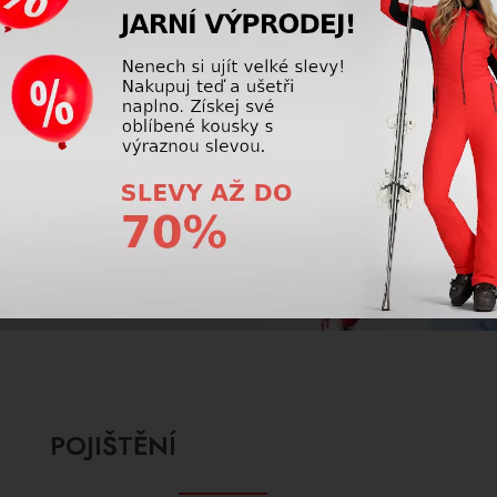
Poškodila se Vám výstroj kvůli nedostatečnému
ošetření po použití? Máme pro Vás řešení,
které Vám ušetří spoustu peněz a problémů.
ZOBRAZIT VÍCE
POJIŠTĚNÍ