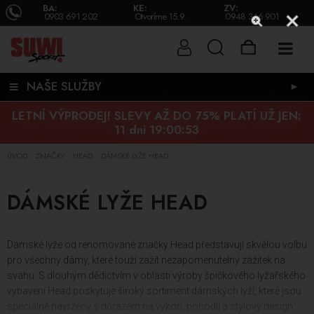
BA:
KE:
ZV:
0903 691 202
Otvoríme 15.9.
0948 346 901
NAŠE SLUŽBY
►
LETNÍ VÝPRODEJ! SLEVY AŽ DO 75% PLATÍ UŽ JEN:
11 dni 19:00:53
ÚVOD
ZNAČKY
HEAD
DÁMSKÉ LYŽE HEAD
/
/
/
DÁMSKÉ LYŽE HEAD
Dámské lyže od renomované značky Head představují skvělou volbu
pro všechny dámy, které touží zažít nezapomenutelný zážitek na
svahu. S dlouhým dědictvím v oblasti výroby špičkového lyžařského
vybavení Head poskytuje široký sortiment dámských lyží, které jsou
speciálně navrženy s důrazem na výkon, pohodlí a stylový design.