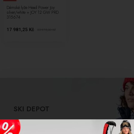
Dámské lyže Head Power Joy
silver/white + JOY 12 GW PRD
315674
17 981,25 Kč
23 975,00
Kč
SKI DEPOT