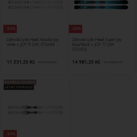
-25%
-25%
Dámské Lyže Head Absolut Joy
Dámské Lyže Head Super Joy
white + JOY 9 GW 315684
blue/black + JOY 11 GW
315604
11 231,25 Kč
14 981,25 Kč
14 975,00
Kč
19 975,00
Kč
DOPRAVA ZDARMA
LETNÍ VÝPRODEJ
-25%