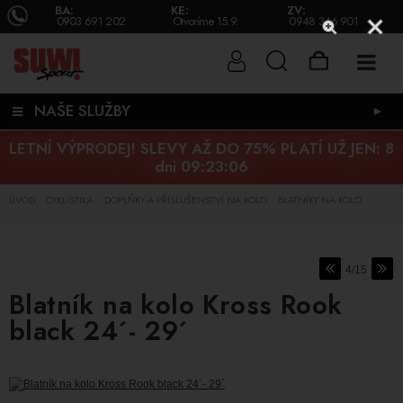
BA:
KE:
ZV:
0903 691 202
Otvoríme 15.9.
0948 346 901
NAŠE SLUŽBY
►
LETNÍ VÝPRODEJ! SLEVY AŽ DO 75% PLATÍ UŽ JEN:
8
dni 09:23:05
ÚVOD
CYKLISTIKA
DOPLŇKY A PŘÍSLUŠENSTVÍ NA KOLO
BLATNÍKY NA KOLO
/
/
/
4/15
Blatník na kolo Kross Rook
black 24´- 29´