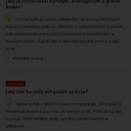
Jaký je rozdíl mezi horským, trekingovým a gravel
kolem?
Horské kolo je určeno především do terénu, trekingové
kolo na pohodlnou jízdu po silnicích a cyklostezkách a gravel
kolo představuje univerzální kompromis mezi silničním a
horským kolem. Každý typ je navržen pro jiný povrch a styl
jízdy.
Přečtěte si více
Jízdní kola
Jaký tlak by měly mít pláště na kole?
Správný tlak v pláštích závisí na typu kola, šířce plášťů,
hmotnosti jezdce a povrchu, po kterém jezdí. Příliš nízký tlak
zvyšuje riziko defektu, příliš vysoký snižuje komfort a
přilnavost.