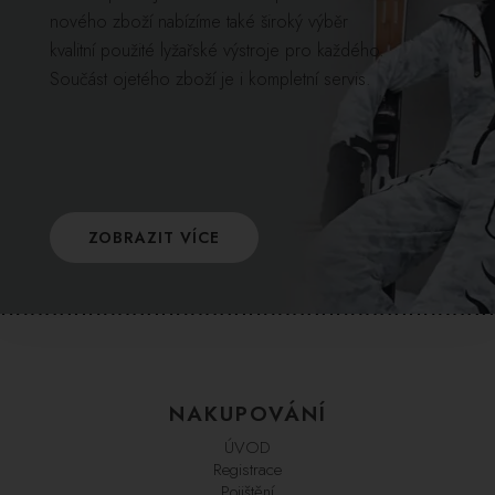
nového zboží nabízíme také široký výběr
kvalitní použité lyžařské výstroje pro každého.
Součást ojetého zboží je i kompletní servis.
ZOBRAZIT VÍCE
NAKUPOVÁNÍ
ÚVOD
Registrace
Pojištění