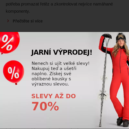
potřeba promazat řetěz a zkontrolovat nejvíce namáhané
komponenty.
Přečtěte si více
Jízdní kola
Jsou bezdušové pláště kol lepší než klasické duše?
Bezdušové pláště nabízejí nižší riziko defektů, lepší
přilnavost a možnost jezdit s nižším tlakem. Klasické pláště s
duší jsou však jednodušší na údržbu, levnější a pro mnoho
rekreačních cyklistů stále představují velmi dobrou volbu.
Přečtěte si více
Jízdní kola