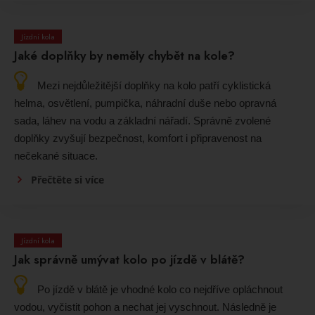
Jízdní kola
Jaké doplňky by neměly chybět na kole?
Mezi nejdůležitější doplňky na kolo patří cyklistická
helma, osvětlení, pumpička, náhradní duše nebo opravná
sada, láhev na vodu a základní nářadí. Správně zvolené
doplňky zvyšují bezpečnost, komfort i připravenost na
nečekané situace.
Přečtěte si více
Jízdní kola
Jak správně umývat kolo po jízdě v blátě?
Po jízdě v blátě je vhodné kolo co nejdříve opláchnout
vodou, vyčistit pohon a nechat jej vyschnout. Následně je