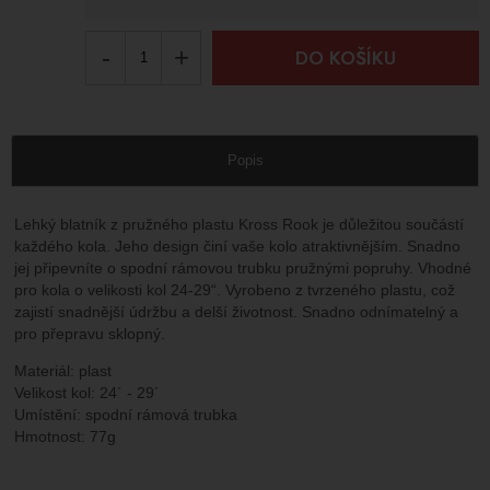
-
+
DO KOŠÍKU
Popis
Lehký blatník z pružného plastu Kross Rook je důležitou součástí
každého kola. Jeho design činí vaše kolo atraktivnějším. Snadno
jej připevníte o spodní rámovou trubku pružnými popruhy. Vhodné
pro kola o velikosti kol 24-29“. Vyrobeno z tvrzeného plastu, což
zajistí snadnější údržbu a delší životnost. Snadno odnímatelný a
pro přepravu sklopný.
Materiál: plast
Velikost kol: 24´ - 29´
Umístění: spodní rámová trubka
Hmotnost: 77g