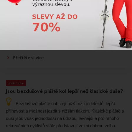
Jízdní kola
Jaký tlak by měly mít pláště na kole?
Správný tlak v pláštích závisí na typu kola, šířce plášťů,
hmotnosti jezdce a povrchu, po kterém jezdí. Příliš nízký tlak
zvyšuje riziko defektu, příliš vysoký snižuje komfort a
přilnavost.
Přečtěte si více
Jízdní kola
Jsou bezdušové pláště kol lepší než klasické duše?
Bezdušové pláště nabízejí nižší riziko defektů, lepší
přilnavost a možnost jezdit s nižším tlakem. Klasické pláště s
duší jsou však jednodušší na údržbu, levnější a pro mnoho
rekreačních cyklistů stále představují velmi dobrou volbu.