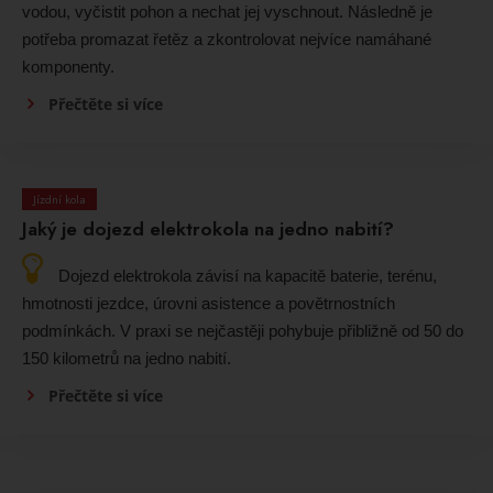
vodou, vyčistit pohon a nechat jej vyschnout. Následně je
potřeba promazat řetěz a zkontrolovat nejvíce namáhané
komponenty.
Přečtěte si více
Jízdní kola
Jaký je dojezd elektrokola na jedno nabití?
Dojezd elektrokola závisí na kapacitě baterie, terénu,
hmotnosti jezdce, úrovni asistence a povětrnostních
podmínkách. V praxi se nejčastěji pohybuje přibližně od 50 do
150 kilometrů na jedno nabití.
Přečtěte si více