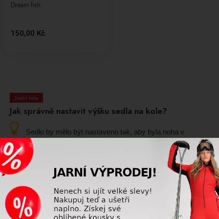
Dream fish
150,00 Kč
Jízdní kola
Jak správně nastavit výšku sedla na kole?
Sedlo by mělo být nastaveno tak, aby byla noha v
nejnižší poloze pedálu mírně pokrčená. Příliš nízko nastavené
sedlo snižuje efektivitu šlapání, příliš vysoko nastavené může
způsobovat bolesti kolen, kyčlí nebo zad.
Přečtěte si více