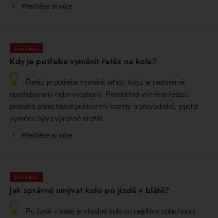
Přečtěte si více
Jízdní kola
Kdy je potřeba vyměnit řetěz na kole?
Řetěz je potřeba vyměnit tehdy, když je nadměrně
opotřebovaný nebo vytahaný. Pravidelná výměna řetězu
pomáhá předcházet poškození kazety a převodníků, jejichž
výměna bývá výrazně dražší.
Přečtěte si více
Jízdní kola
Jak správně umývat kolo po jízdě v blátě?
Po jízdě v blátě je vhodné kolo co nejdříve opláchnout