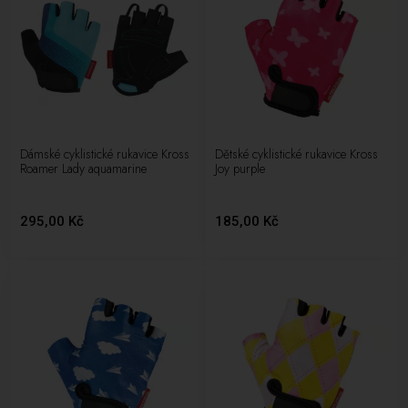
Dámské cyklistické rukavice Kross
Dětské cyklistické rukavice Kross
Roamer Lady aquamarine
Joy purple
295,00 Kč
185,00 Kč