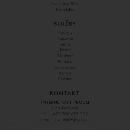
Platforma RSO
Newsletter
SLUŽBY
Prodejny
Půjčovna
Servis
Bazar
Ski depot
Poradna
Časté dotazy
Kontakt
Cookies
KONTAKT
INTERNETOVÝ PRODEJ
Lucie Reháková
t.č.:
+421 903 691 202
e-mail:
luciarehak@gmail.com