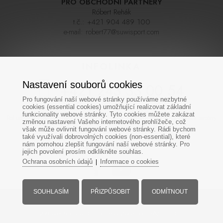
PRO OBCHODNÍ PARTNERY
Róbert Rehák
t.č.:
+421 904 489 100
e-mail:
robert77@suwisport.com
INFOLINKA
Nastavení souborů cookies
+421 243 33 00 54
Pro fungování naší webové stránky používáme nezbytné
cookies (essential cookies) umožňující realizovat základní
funkcionality webové stránky. Tyto cookies můžete zakázat
Pokud se nedovoláte napoprvé zkuste zavolat později, linka bývá během sezóny
změnou nastavení Vašeho internetového prohlížeče, což
často velmi vytížená. Děkujeme za pochopení
však může ovlivnit fungování webové stránky. Rádi bychom
také využívali dobrovolných cookies (non-essential), které
nám pomohou zlepšit fungování naší webové stránky. Pro
SOCIÁLNÍ SÍTĚ
jejich povolení prosím odklikněte souhlas.
Ochrana osobních údajů
Informace o cookies
|
SOUHLASÍM
PŘIZPŮSOBIT
ODMÍTNOUT
Všechna práva vyhrazena - www.suwisport.cz
Tvorba eshopů
a
SEO optimalizace
od GRANDIOSOFT