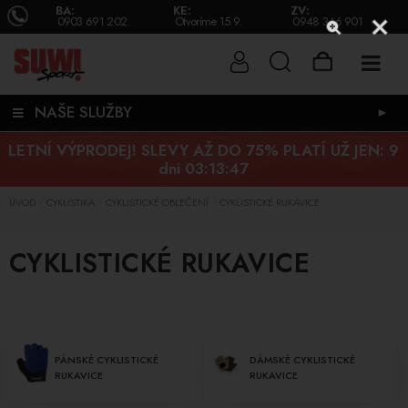
BA:
KE:
ZV:
0903 691 202
Otvoríme 15.9.
0948 346 901
NAŠE SLUŽBY
►
LETNÍ VÝPRODEJ! SLEVY AŽ DO 75% PLATÍ UŽ JEN:
9
dni 03:13:46
ÚVOD
CYKLISTIKA
CYKLISTICKÉ OBLEČENÍ
CYKLISTICKÉ RUKAVICE
/
/
/
CYKLISTICKÉ RUKAVICE
PÁNSKÉ CYKLISTICKÉ
DÁMSKÉ CYKLISTICKÉ
RUKAVICE
RUKAVICE