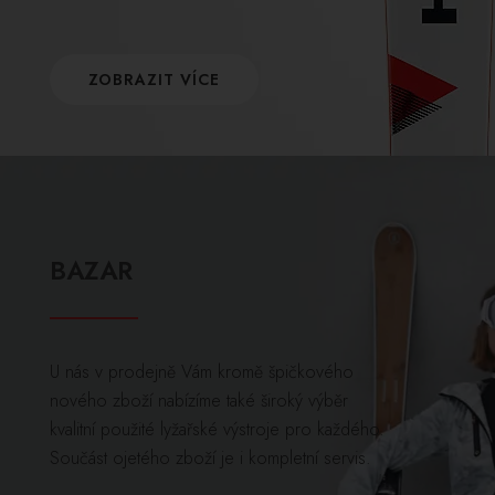
ZOBRAZIT VÍCE
BAZAR
U nás v prodejně Vám kromě špičkového
nového zboží nabízíme také široký výběr
kvalitní použité lyžařské výstroje pro každého.
Součást ojetého zboží je i kompletní servis.