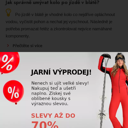
Jak správně umývat kolo po jízdě v blátě?
Po jízdě v blátě je vhodné kolo co nejdříve opláchnout
vodou, vyčistit pohon a nechat jej vyschnout. Následně je
potřeba promazat řetěz a zkontrolovat nejvíce namáhané
komponenty.
Přečtěte si více
SKI DEPOT