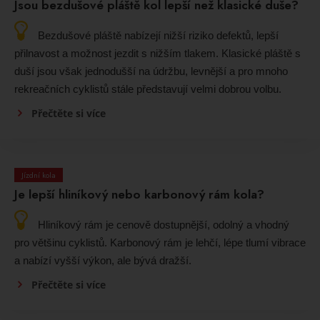
Jsou bezdušové pláště kol lepší než klasické duše?
Bezdušové pláště nabízejí nižší riziko defektů, lepší
přilnavost a možnost jezdit s nižším tlakem. Klasické pláště s
duší jsou však jednodušší na údržbu, levnější a pro mnoho
rekreačních cyklistů stále představují velmi dobrou volbu.
Přečtěte si více
Jízdní kola
Je lepší hliníkový nebo karbonový rám kola?
Hliníkový rám je cenově dostupnější, odolný a vhodný
pro většinu cyklistů. Karbonový rám je lehčí, lépe tlumí vibrace
a nabízí vyšší výkon, ale bývá dražší.
Přečtěte si více