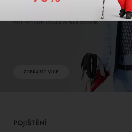
Poškodila se Vám výstroj kvůli nedostatečnému
ošetření po použití? Máme pro Vás řešení,
které Vám ušetří spoustu peněz a problémů.
ZOBRAZIT VÍCE
POJIŠTĚNÍ