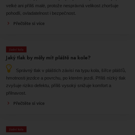
velké ani příliš malé, protože nesprávná velikost zhoršuje
pohodlí, ovladatelnost i bezpečnost.
Přečtěte si více
Jízdní kola
Jaký tlak by měly mít pláště na kole?
Správný tlak v pláštích závisí na typu kola, šířce plášťů,
hmotnosti jezdce a povrchu, po kterém jezdí. Příliš nízký tlak
zvyšuje riziko defektu, příliš vysoký snižuje komfort a
přilnavost.
Přečtěte si více
Jízdní kola