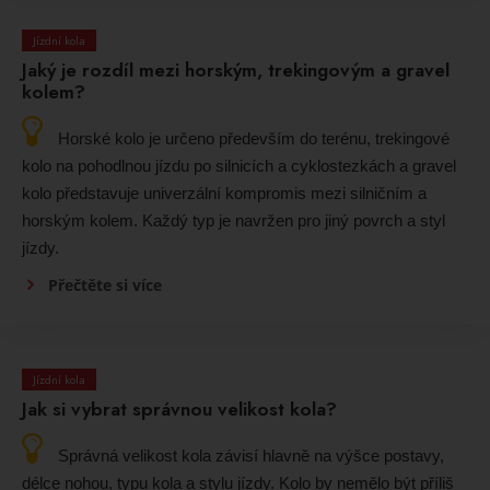
Jízdní kola
Jaký je rozdíl mezi horským, trekingovým a gravel
kolem?
Horské kolo je určeno především do terénu, trekingové
kolo na pohodlnou jízdu po silnicích a cyklostezkách a gravel
kolo představuje univerzální kompromis mezi silničním a
horským kolem. Každý typ je navržen pro jiný povrch a styl
jízdy.
Přečtěte si více
Jízdní kola
Jak si vybrat správnou velikost kola?
Správná velikost kola závisí hlavně na výšce postavy,
délce nohou, typu kola a stylu jízdy. Kolo by nemělo být příliš