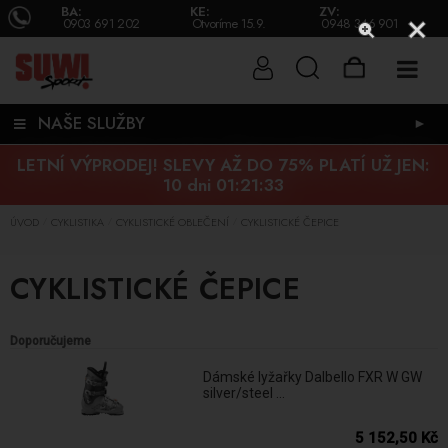
BA:
KE:
ZV:
0903 691 202
Otvoríme 15.9.
0948 346 901
NAŠE SLUŽBY
►
LETNÍ VÝPRODEJ! SLEVY AŽ DO 75% PLATÍ UŽ JEN:
10 dni 01:21:33
ÚVOD
CYKLISTIKA
CYKLISTICKÉ OBLEČENÍ
CYKLISTICKÉ ČEPICE
/
/
/
CYKLISTICKÉ ČEPICE
Doporučujeme
Dámské lyžařky Dalbello FXR W GW
silver/steel ...
5 152,50 Kč