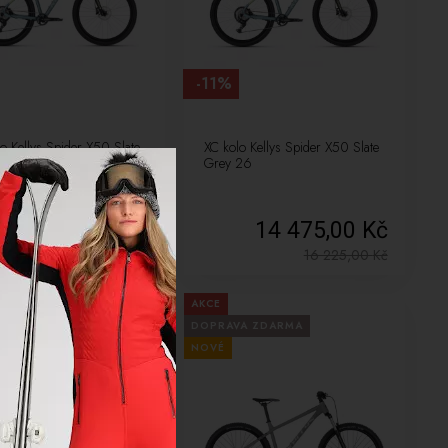
-11%
o Kellys Spider X50 Slate
XC kolo Kellys Spider X50 Slate
27.5
Grey 26
14 475,00 Kč
14 475,00 Kč
16 225,00
Kč
16 225,00
Kč
AKCE
VA ZDARMA
DOPRAVA ZDARMA
NOVÉ