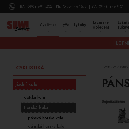
BA:
0903 691 202
KE:
Otvoríme 15.9.
ZV:
0948 346 901
Lyžařské
Lyžař
Cyklistika
Lyže
Lyžáky
oblečení
rukav
LETNÍ
CYKLISTIKA
ÚVOD
CYKLISTIKA
/
PÁN
jízdní kola
dětská kola
Doporučujeme
horská kola
pánská horská kola
dámská horská kola