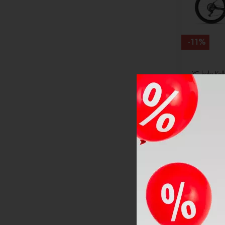
-11%
XC kolo Kel
Graphite G
1
AKCE
DOPRAVA Z