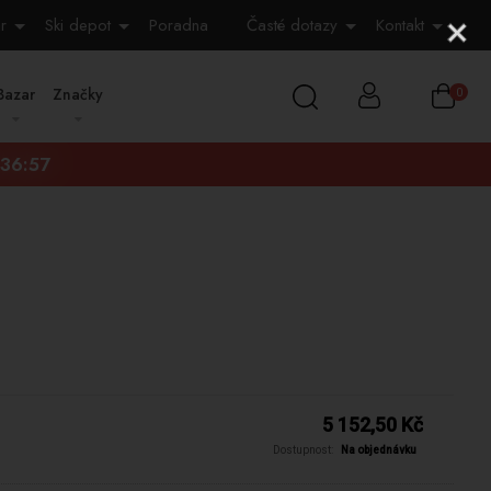
r
Ski depot
Poradna
Časté dotazy
Kontakt
Bazar
Značky
0
:36:56
5 152,50 Kč
Dostupnost:
Na objednávku