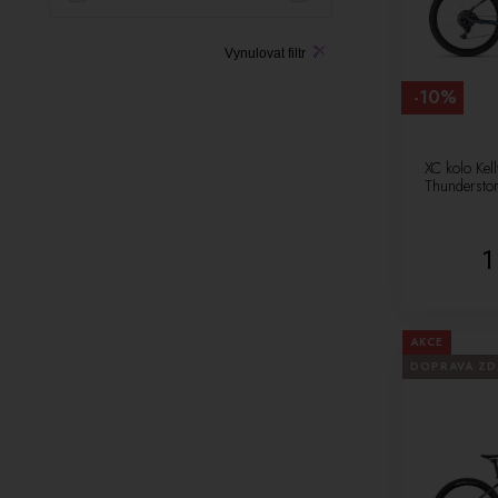
M (19”) (výška postavy 170-184cm) [1]
M 175-187cm [1]
Vynulovat filtr
L 187-195cm [1]
M 175-185cm [6]
-10%
L 180-195cm [13]
M 170-185cm [7]
XC kolo Kel
S 155-170cm [3]
Thundersto
M 165-180cm [6]
L 175-190cm [3]
1
XXS [4]
XS [3]
M 168-180cm [1]
AKCE
DOPRAVA Z