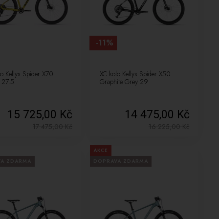
-11%
o Kellys Spider X70
XC kolo Kellys Spider X50
 27.5
Graphite Grey 29
15 725,00 Kč
14 475,00 Kč
17 475,00
Kč
16 225,00
Kč
AKCE
VA ZDARMA
DOPRAVA ZDARMA