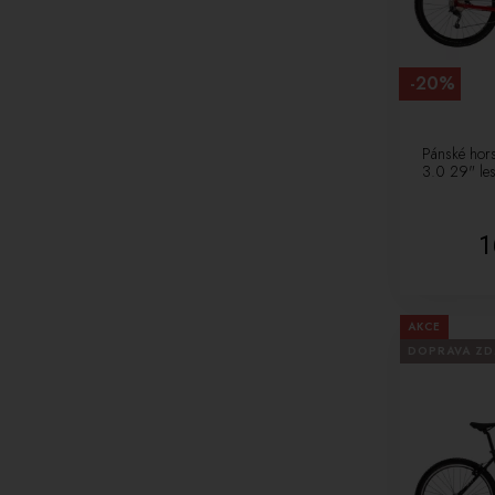
-20%
Pánské hors
3.0 29" les
1
AKCE
DOPRAVA Z