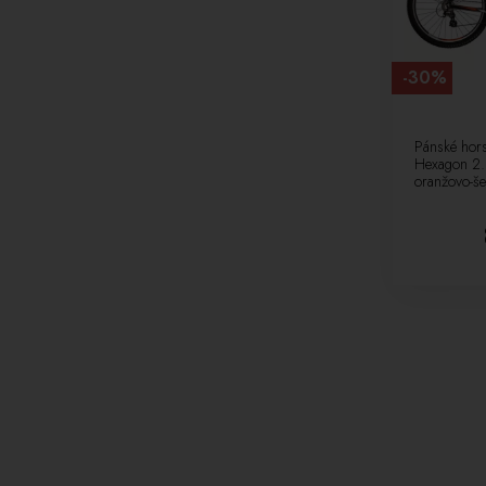
-30%
Pánské hors
Hexagon 2.
oranžovo-š