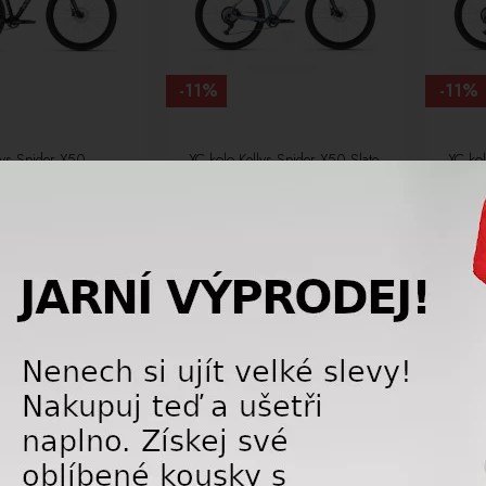
-11%
-11%
lys Spider X50
XC kolo Kellys Spider X50 Slate
XC kol
rey 26
Grey 29
Grey 
4 475,00 Kč
14 475,00 Kč
16 225,00
Kč
16 225,00
Kč
AKCE
AKCE
DARMA
DOPRAVA ZDARMA
DOPRA
NOVÉ
NOVÉ