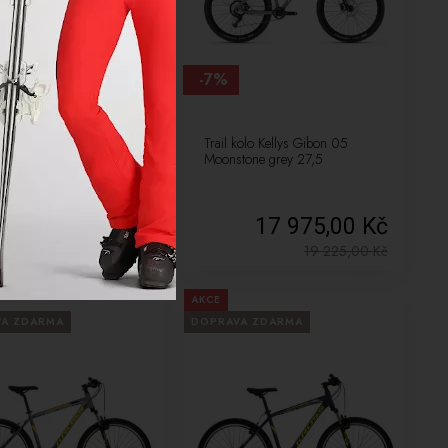
-7%
kolo Kellys Gibon 05
Trail kolo Kellys Gibon 05
tone grey 29 77331
Moonstone grey 27,5
17 975,00 Kč
17 975,00 Kč
19 225,00
Kč
19 225,00
Kč
AKCE
VA ZDARMA
DOPRAVA ZDARMA