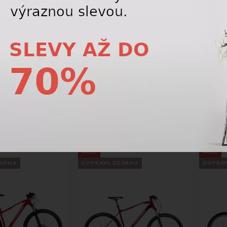
-15%
-7%
lys Gate 30 White
XC kolo Kellys Gate X90
Trail 
Emerald green 29 77337
Moons
4 975,00 Kč
42 475,00 Kč
28 725,00
Kč
49 975,00
Kč
AKCE
AKCE
DARMA
DOPRAVA ZDARMA
DOPRA