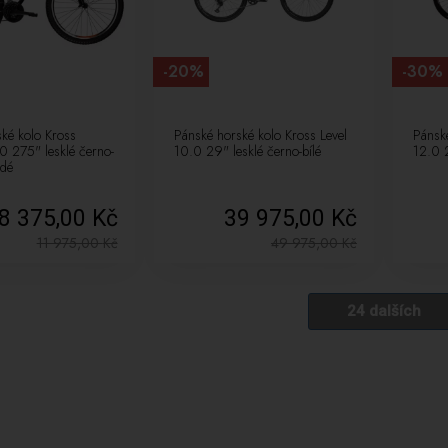
-20%
-30%
ké kolo Kross
Pánské horské kolo Kross Level
Pánské
0 275" lesklé černo-
10.0 29" lesklé černo-bílé
12.0 2
edé
8 375,00 Kč
39 975,00 Kč
11 975,00
Kč
49 975,00
Kč
24 dalších