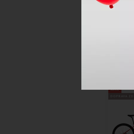
-13%
XC kolo Kel
29 77229
2
AKCE
DOPRAVA Z