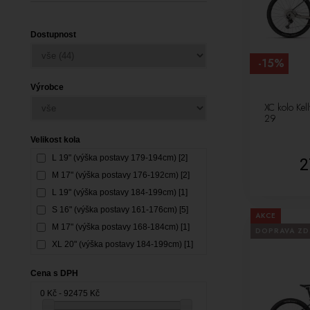
Dostupnost
-15%
Výrobce
XC kolo Kel
29
Velikost kola
L 19" (výška postavy 179-194cm) [2]
2
M 17" (výška postavy 176-192cm) [2]
L 19" (výška postavy 184-199cm) [1]
S 16" (výška postavy 161-176cm) [5]
AKCE
M 17" (výška postavy 168-184cm) [1]
DOPRAVA Z
XL 20" (výška postavy 184-199cm) [1]
S 17" (výška postavy 161-178cm) [3]
Cena s DPH
M 19" (výška postavy 171-184cm) [4]
0 Kč - 92475 Kč
XL 22" (výška postavy 183-204cm) [5]