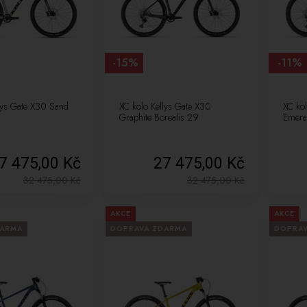
-15%
-11%
lys Gate X30 Sand
XC kolo Kellys Gate X30
XC ko
Graphite Borealis 29
Emera
7 475,00 Kč
27 475,00 Kč
32 475,00
Kč
32 475,00
Kč
AKCE
AKCE
DARMA
DOPRAVA ZDARMA
DOPRA