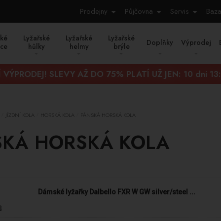
Prodejny
Půjčovna
Servis
Baza
ské
Lyžařské
Lyžařské
Lyžařské
Doplňky
Výprodej
ice
hůlky
helmy
brýle
 VÝPRODEJ! SLEVY AŽ DO 75% PLATÍ UŽ JEN:
10 dni 13
JÍZDNÍ KOLA
HORSKÁ KOLA
PÁNSKÁ HORSKÁ KOLA
/
/
/
SKÁ HORSKÁ KOLA
Dámské lyžařky Dalbello FXR W GW silver/steel ...