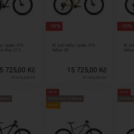
-10%
-10%
lys Spider X70
XC kolo Kellys Spider X70
XC kol
rm Blue 27.5
Yellow 29
Yellow
5 725,00 Kč
15 725,00 Kč
17 475,00
Kč
17 475,00
Kč
AKCE
AKCE
DARMA
DOPRAVA ZDARMA
DOPRA
NOVÉ