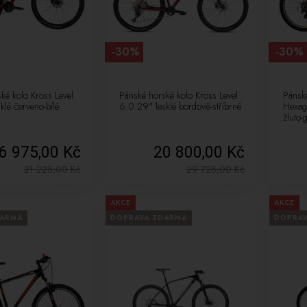
-30%
-30%
ké kolo Kross Level
Pánské horské kolo Kross Level
Pánsk
klé červeno-bílé
6.0 29" lesklé bordově-stříbrné
Hexag
žluto-
6 975,00 Kč
20 800,00 Kč
21 225,00
Kč
29 725,00
Kč
AKCE
AKCE
DARMA
DOPRAVA ZDARMA
DOPRA