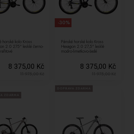
-30%
é horské kolo Kross
Pánské horské kolo Kross
on 2.0 275" lesklé černo-
Hexagon 2.0 27,5" lesklé
grafitové
modro-limetkovo-šedé
8 375,00 Kč
8 375,00 Kč
11 975,00
Kč
11 975,00
Kč
DOPRAVA ZDARMA
VA ZDARMA