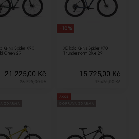
-10%
lo Kellys Spider X90
XC kolo Kellys Spider X70
ld Green 29
Thunderstorm Blue 29
21 225,00 Kč
15 725,00 Kč
23 725,00
Kč
17 475,00
Kč
AKCE
VA ZDARMA
DOPRAVA ZDARMA