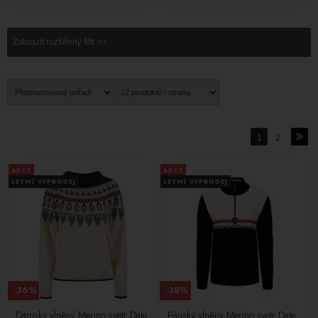
Zobrazit rozšířený filtr >>
1
2
AKCE
AKCE
LETNÍ VÝPRODEJ
LETNÍ VÝPRODEJ
-36%
-38%
Dámský vlněný Merino svetr Dale
Pánský vlněný Merino svetr Dale