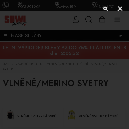
BA:
KE:
ZV:
0903 691 202
Otvoríme 15.9.
0948 346 901
NAŠE SLUŽBY
►
LETNÍ VÝPRODEJ! SLEVY AŽ DO 75% PLATÍ UŽ JEN:
8
dni 12:05:32
ÚVOD
LYŽAŘSKÉ OBLEČENÍ
VLNĚNÉ/MERINO OBLEČENÍ
VLNĚNÉ/MERINO
/
/
/
SVETRY
VLNĚNÉ/MERINO SVETRY
VLNĚNÉ SVETRY PÁNSKÉ
VLNĚNÉ SVETRY DÁMSKÉ