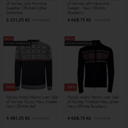
of Norway Sula Feminine
of Norway Lahti Masculine
Sweather Offwhite Coffee
Sweater - Navy Offwhite
Sandstone
Raspberry
5 231,25 Kč
4 668,75 Kč
8 225,00
Kč
7 475,00
Kč
AKCE
AKCE
LETNÍ VÝPRODEJ
LETNÍ VÝPRODEJ
-36%
-38%
Pánský vlněný Merino svetr Dale
Pánský vlněný Merino svetr Dale
of Norway Tyssoy Masc Sweater -
of Norway Tindefjell Masc Jacket -
Navy Offwhite Red
Navy Offwhite Raspberry
4 481,25 Kč
4 668,75 Kč
6 975,00
Kč
7 475,00
Kč