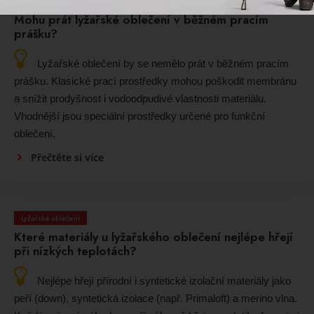
Lyžařské oblečení
Mohu prát lyžařské oblečení v běžném pracím
prášku?
Lyžařské oblečení by se nemělo prát v běžném pracím
prášku. Klasické prací prostředky mohou poškodit membránu
a snížit prodyšnost i vodoodpudivé vlastnosti materiálu.
Vhodnější jsou speciální prostředky určené pro funkční
oblečení.
Přečtěte si více
Lyžařské oblečení
Které materiály u lyžařského oblečení nejlépe hřejí
při nízkých teplotách?
Nejlépe hřejí přírodní i syntetické izolační materiály jako
peří (down), syntetická izolace (např. Primaloft) a merino vlna.