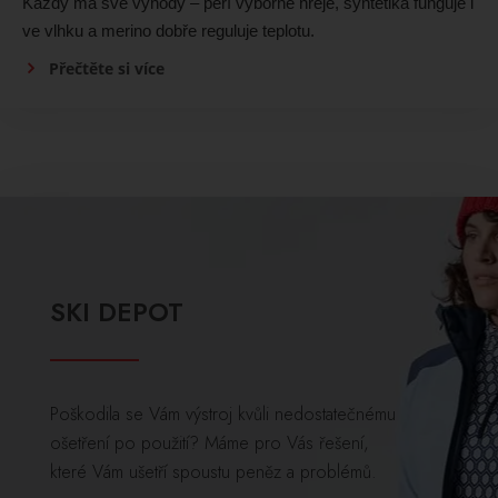
Každý má své výhody – peří výborně hřeje, syntetika funguje i
ve vlhku a merino dobře reguluje teplotu.
Přečtěte si více
SKI DEPOT
Poškodila se Vám výstroj kvůli nedostatečnému
ošetření po použití? Máme pro Vás řešení,
které Vám ušetří spoustu peněz a problémů.