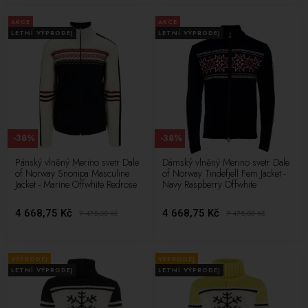
AKCE
AKCE
LETNÍ VÝPRODEJ
LETNÍ VÝPRODEJ
-38%
-38%
Pánský vlněný Merino svetr Dale
Dámský vlněný Merino svetr Dale
of Norway Snonipa Masculine
of Norway Tindefjell Fem Jacket -
Jacket - Marine Offwhite Redrose
Navy Raspberry Offwhite
4 668,75 Kč
4 668,75 Kč
7 475,00
Kč
7 475,00
Kč
VÝPRODEJ
VÝPRODEJ
LETNÍ VÝPRODEJ
LETNÍ VÝPRODEJ