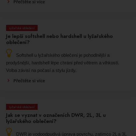
Přečtěte si více
Lyžařské oblečení
Je lepší softshell nebo hardshell u lyžařského
oblečení?
Softshell u lyžařského oblečení je pohodlnější a
prodyšnější, hardshell lépe chrání před větrem a vlhkostí.
Volba závisí na počasí a stylu jízdy.
Přečtěte si více
Lyžařské oblečení
Jak se vyznat v označeních DWR, 2L, 3L u
lyžařského oblečení?
DWR je vodoodpudivá úprava povrchu, zatímco 2L a 3L