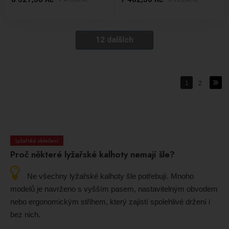
12 dalších
1
2
Lyžařské oblečení
Proč některé lyžařské kalhoty nemají šle?
Ne všechny lyžařské kalhoty šle potřebují. Mnoho
modelů je navrženo s vyšším pasem, nastavitelným obvodem
nebo ergonomickým střihem, který zajistí spolehlivé držení i
bez nich.