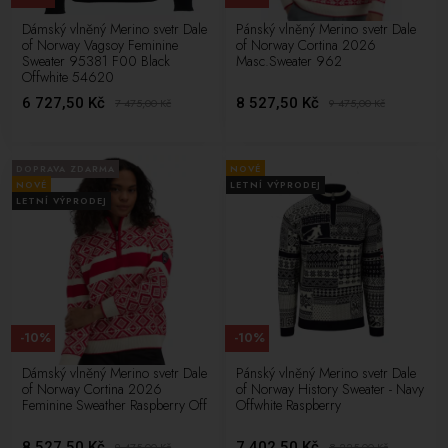
Dámský vlněný Merino svetr Dale
Pánský vlněný Merino svetr Dale
of Norway Vagsoy Feminine
of Norway Cortina 2026
Sweater 95381 F00 Black
Masc.Sweater 962
Offwhite 54620
6 727,50 Kč
8 527,50 Kč
7 475,00
Kč
9 475,00
Kč
DOPRAVA ZDARMA
NOVÉ
NOVÉ
LETNÍ VÝPRODEJ
LETNÍ VÝPRODEJ
-10%
-10%
Dámský vlněný Merino svetr Dale
Pánský vlněný Merino svetr Dale
of Norway Cortina 2026
of Norway History Sweater - Navy
Feminine Sweather Raspberry Off
Offwhite Raspberry
8 527,50 Kč
7 402,50 Kč
9 475,00
Kč
8 225,00
Kč