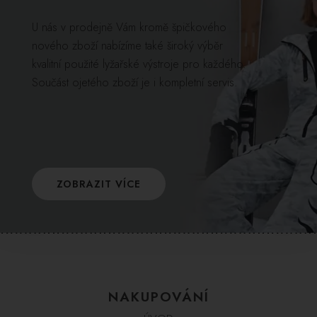
U nás v prodejně Vám kromě špičkového
nového zboží nabízíme také široký výběr
kvalitní použité lyžařské výstroje pro každého.
Součást ojetého zboží je i kompletní servis.
ZOBRAZIT VÍCE
NAKUPOVÁNÍ