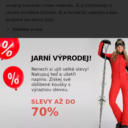
označují konstrukci vrstev materiálu. 2L je komfortnější a
vhodné pro běžné lyžování, 3L je technické, odolnější a lépe
prodyšné pro aktivní jízdu.
Přečtěte si více
Lyžařské oblečení
Jak vybrat lyžařskou bundu, která nebude
omezovat pohyb?
Zvolte bundu z pružného materiálu, s anatomickým
střihem a dostatkem místa v ramenou, aby neomezovala
pohyb na svahu.
Přečtěte si více