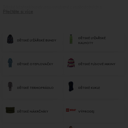
Dětské lyžařské bundy
jsou vyrobené z voděodolných a
Přečtěte si více
větruodolných materiálů, které zajišťují nepromokavost a ochranu
před nepříznivými povětrnostními podmínkami. Mají dostatečnou
tepelnou izolaci, aby udržely vaše děti suché a teplé během lyžování.
Jejich propracovaný design zahrnuje různé barvy, vzory a detaily,
DĚTSKÉ LYŽAŘSKÉ
které budou bavit vaše děti.
DĚTSKÉ LYŽÁŘSKÉ BUNDY
KALHOTY
Dětské lyžařské kalhoty
jsou navrženy s důrazem na pohodlí a
volnost pohybu. Jsou vyrobené z prodyšných materiálů, které
umožňují odvod vlhkosti a udržují tělo suché a teplé. Mají
DĚTSKÉ OTEPLOVAČKY
DĚTSKÉ FLÍSOVÉ MIKINY
dostatečnou odolnost vůči větru a sněhu a zajišťují optimální
tepelnou izolaci.
Nabízíme také
dětské zimní overaly
, které jsou skvělou volbou pro
DĚTSKÉ TERMOPRÁDLO
DĚTSKÉ KUKLE
aktivity na sněhu. Tyto overaly poskytují kompletní ochranu a teplo
pro vaše děti v chladném prostředí. Naše dětské zimní overaly jsou
vyrobené z kvalitních materiálů, které jsou voděodolné, větruodolné
a odolné vůči oděru. Tyto overaly mají vysokou tepelnou izolaci,
DĚTSKÉ NÁKRČNÍKY
VÝPRODEJ
která udržuje tělo vašich dětí teplé a pohodlné i v extrémně chladných
podmínkách.