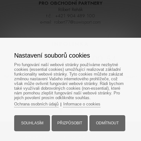
PRO OBCHODNÍ PARTNERY
Róbert Rehák
t.č.:
+421 904 489 100
e-mail:
robert77@suwisport.com
INFOLINKA
Nastavení souborů cookies
+421 243 33 00 54
Pro fungování naší webové stránky používáme nezbytné
cookies (essential cookies) umožňující realizovat základní
funkcionality webové stránky. Tyto cookies můžete zakázat
Pokud se nedovoláte napoprvé zkuste zavolat později, linka bývá během sezóny
změnou nastavení Vašeho internetového prohlížeče, což
často velmi vytížená. Děkujeme za pochopení
však může ovlivnit fungování webové stránky. Rádi bychom
také využívali dobrovolných cookies (non-essential), které
nám pomohou zlepšit fungování naší webové stránky. Pro
SOCIÁLNÍ SÍTĚ
jejich povolení prosím odklikněte souhlas.
Ochrana osobních údajů
Informace o cookies
|
SOUHLASÍM
PŘIZPŮSOBIT
ODMÍTNOUT
Všechna práva vyhrazena - www.suwisport.cz
Tvorba eshopů
a
SEO optimalizace
od GRANDIOSOFT