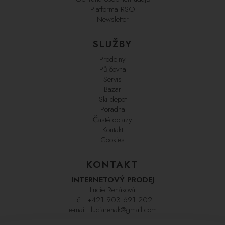
Platforma RSO
Newsletter
SLUŽBY
Prodejny
Půjčovna
Servis
Bazar
Ski depot
Poradna
Časté dotazy
Kontakt
Cookies
KONTAKT
INTERNETOVÝ PRODEJ
Lucie Reháková
t.č.:
+421 903 691 202
e-mail:
luciarehak@gmail.com