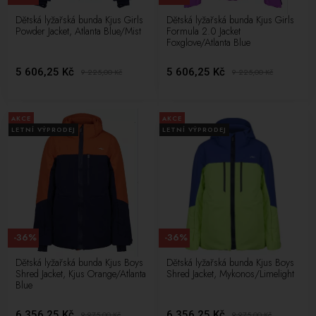
Dětská lyžařská bunda Kjus Girls
Dětská lyžařská bunda Kjus Girls
Powder Jacket, Atlanta Blue/Mist
Formula 2.0 Jacket
Foxglove/Atlanta Blue
5 606,25 Kč
5 606,25 Kč
9 225,00
Kč
9 225,00
Kč
AKCE
AKCE
LETNÍ VÝPRODEJ
LETNÍ VÝPRODEJ
-36%
-36%
Dětská lyžařská bunda Kjus Boys
Dětská lyžařská bunda Kjus Boys
Shred Jacket, Kjus Orange/Atlanta
Shred Jacket, Mykonos/Limelight
Blue
6 356,25 Kč
6 356,25 Kč
9 975,00
Kč
9 975,00
Kč