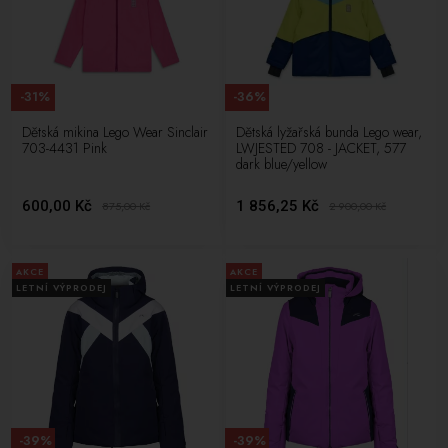
-31%
-36%
Dětská mikina Lego Wear Sinclair
Dětská lyžařská bunda Lego wear,
703-4431 Pink
LWJESTED 708 - JACKET, 577
dark blue/yellow
600,00 Kč
1 856,25 Kč
875,00
Kč
2 900,00
Kč
AKCE
AKCE
LETNÍ VÝPRODEJ
LETNÍ VÝPRODEJ
-39%
-39%