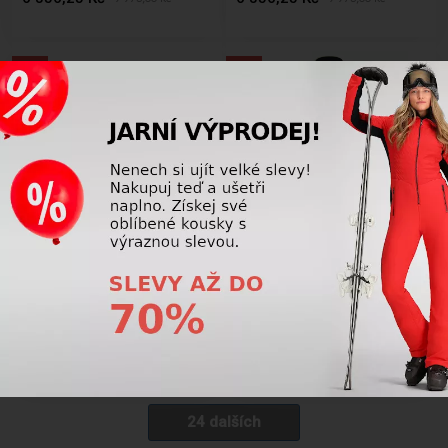
AKCE
AKCE
LETNÍ VÝPRODEJ
LETNÍ VÝPRODEJ
-42%
-42%
Dětské funkční oblečení Kjus
Dětské funkční oblečení Kjus
Girls Icicles Midlayer Jacket,
Boys Chase Midlayer Jacket
Mist/White
Limelight/Black
1 856,25 Kč
1 856,25 Kč
3 225,00
Kč
3 225,00
Kč
24 dalších