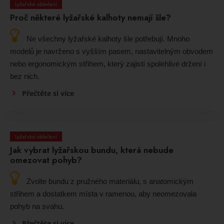
Lyžařské oblečení
Proč některé lyžařské kalhoty nemají šle?
Ne všechny lyžařské kalhoty šle potřebují. Mnoho
modelů je navrženo s vyšším pasem, nastavitelným obvodem
nebo ergonomickým střihem, který zajistí spolehlivé držení i
bez nich.
Přečtěte si více
Lyžařské oblečení
Jak vybrat lyžařskou bundu, která nebude
omezovat pohyb?
Zvolte bundu z pružného materiálu, s anatomickým
střihem a dostatkem místa v ramenou, aby neomezovala
pohyb na svahu.
Přečtěte si více