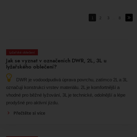
1
2
3
...
8
Lyžařské oblečení
Jak se vyznat v označeních DWR, 2L, 3L u
lyžařského oblečení?
DWR je vodoodpudivá úprava povrchu, zatímco 2L a 3L
označují konstrukci vrstev materiálu. 2L je komfortnější a
vhodné pro běžné lyžování, 3L je technické, odolnější a lépe
prodyšné pro aktivní jízdu.
Přečtěte si více