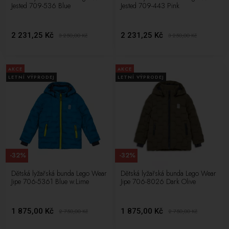
Jested 709-536 Blue
Jested 709-443 Pink
2 231,25 Kč
2 231,25 Kč
3 250,00
Kč
3 250,00
Kč
AKCE
AKCE
LETNÍ VÝPRODEJ
LETNÍ VÝPRODEJ
-32%
-32%
Dětská lyžařská bunda Lego Wear
Dětská lyžařská bunda Lego Wear
Jipe 706-5361 Blue w.Lime
Jipe 706-8026 Dark Olive
1 875,00 Kč
1 875,00 Kč
2 750,00
Kč
2 750,00
Kč