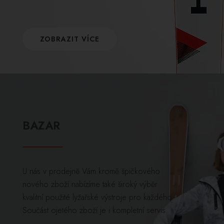
ZOBRAZIT VÍCE
BAZAR
U nás v prodejně Vám kromě špičkového
nového zboží nabízíme také široký výběr
kvalitní použité lyžařské výstroje pro každého.
Součást ojetého zboží je i kompletní servis.