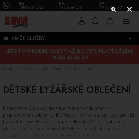
BA:
KE:
ZV:
0903 691 202
Otvoríme 15.9.
0948 346 901
NAŠE SLUŽBY
►
LETNÍ VÝPRODEJ! SLEVY AŽ DO 75% PLATÍ UŽ JEN:
10 dni 15:36:48
ÚVOD
LYŽAŘSKÉ OBLEČENÍ
DĚTSKÉ LYŽÁŘSKÉ OBLEČENÍ
/
/
DĚTSKÉ LYŽÁŘSKÉ OBLEČENÍ
Naše dětské lyžařské oblečení je navrženo s důrazem na
propracovaný design a vynikající technické parametry, aby vaše děti
byly dobře chráněné a cítily se pohodlně při lyžování. Nabízíme
oblečení značek Lego Wear, OBERMEYER a další, které jsou známé
svou kvalitou, funkčností a stylovým designem.