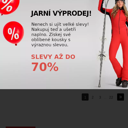
-47%
-47%
Lyžařská čepice Head SLOPE
Lyžařská čepice Head SLOPE
Beanie Women red
Beanie Women black
731,25 Kč
731,25 Kč
1 375,00
Kč
1 375,00
Kč
24 dalších
1
2
3
...
22