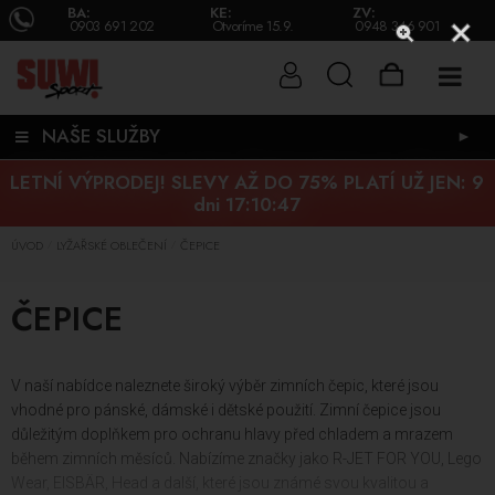
BA:
KE:
ZV:
0903 691 202
Otvoríme 15.9.
0948 346 901
NAŠE SLUŽBY
►
LETNÍ VÝPRODEJ! SLEVY AŽ DO 75% PLATÍ UŽ JEN:
9
dni 17:10:46
ÚVOD
LYŽAŘSKÉ OBLEČENÍ
ČEPICE
/
/
ČEPICE
V naší nabídce naleznete široký výběr zimních čepic, které jsou
vhodné pro pánské, dámské i dětské použití. Zimní čepice jsou
důležitým doplňkem pro ochranu hlavy před chladem a mrazem
během zimních měsíců. Nabízíme značky jako R-JET FOR YOU, Lego
Wear, EISBÄR, Head a další, které jsou známé svou kvalitou a