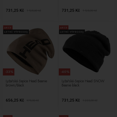
731,25 Kč
731,25 Kč
1 125,00
Kč
1 125,00
Kč
AKCE
AKCE
LETNÍ VÝPRODEJ
LETNÍ VÝPRODEJ
-33%
-40%
Lyžařská čepice Head Beanie
Lyžařská čepice Head SNOW
brown/black
Beanie black
656,25 Kč
731,25 Kč
975,00
Kč
1 225,00
Kč