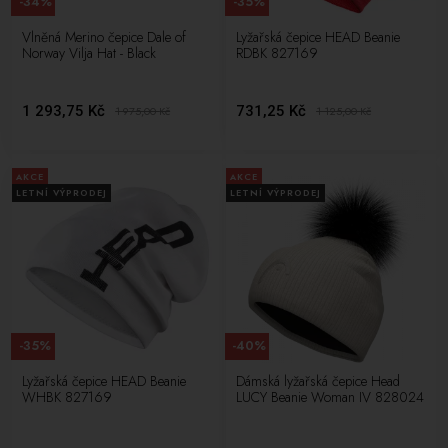
-34%
-35%
Vlněná Merino čepice Dale of
Lyžařská čepice HEAD Beanie
Norway Vilja Hat - Black
RDBK 827169
1 293,75 Kč
731,25 Kč
1 975,00
Kč
1 125,00
Kč
AKCE
AKCE
LETNÍ VÝPRODEJ
LETNÍ VÝPRODEJ
-35%
-40%
Lyžařská čepice HEAD Beanie
Dámská lyžařská čepice Head
WHBK 827169
LUCY Beanie Woman IV 828024