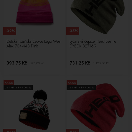
-32%
-35%
Dětská lyžařská čepice Lego Wear
Lyžařská čepice Head Beanie
Alex 704-443 Pink
DYBDK 827169
393,75 Kč
731,25 Kč
575,00
Kč
1 125,00
Kč
AKCE
AKCE
LETNÍ VÝPRODEJ
LETNÍ VÝPRODEJ