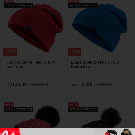
AKCE
AKCE
LETNÍ VÝPRODEJ
LETNÍ VÝPRODEJ
-40%
-40%
Lyžařská čepice Head SNOW
Lyžařská čepice Head SNOW
Beanie red
Beanie blue
731,25 Kč
731,25 Kč
1 225,00
Kč
1 225,00
Kč
AKCE
AKCE
LETNÍ VÝPRODEJ
LETNÍ VÝPRODEJ