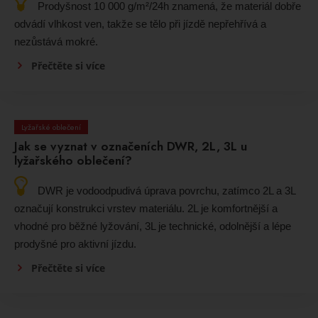
Prodyšnost 10 000 g/m²/24h znamená, že materiál dobře
odvádí vlhkost ven, takže se tělo při jízdě nepřehřívá a
nezůstává mokré.
Přečtěte si více
Lyžařské oblečení
Jak se vyznat v označeních DWR, 2L, 3L u
lyžařského oblečení?
DWR je vodoodpudivá úprava povrchu, zatímco 2L a 3L
označují konstrukci vrstev materiálu. 2L je komfortnější a
vhodné pro běžné lyžování, 3L je technické, odolnější a lépe
prodyšné pro aktivní jízdu.
Přečtěte si více