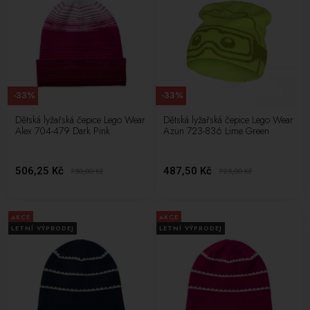
-33%
-33%
Dětská lyžařská čepice Lego Wear
Dětská lyžařská čepice Lego Wear
Alex 704-479 Dark Pink
Azun 723-836 Lime Green
506,25 Kč
487,50 Kč
750,00
Kč
725,00
Kč
AKCE
AKCE
LETNÍ VÝPRODEJ
LETNÍ VÝPRODEJ