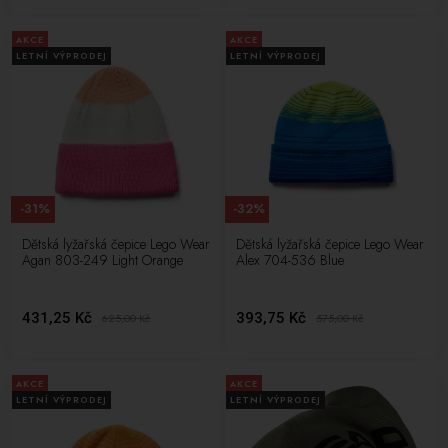
AKCE
AKCE
LETNÍ VÝPRODEJ
LETNÍ VÝPRODEJ
-31%
-32%
Dětská lyžařská čepice Lego Wear
Dětská lyžařská čepice Lego Wear
Agan 803-249 Light Orange
Alex 704-536 Blue
431,25 Kč
393,75 Kč
625,00
Kč
575,00
Kč
AKCE
AKCE
LETNÍ VÝPRODEJ
LETNÍ VÝPRODEJ