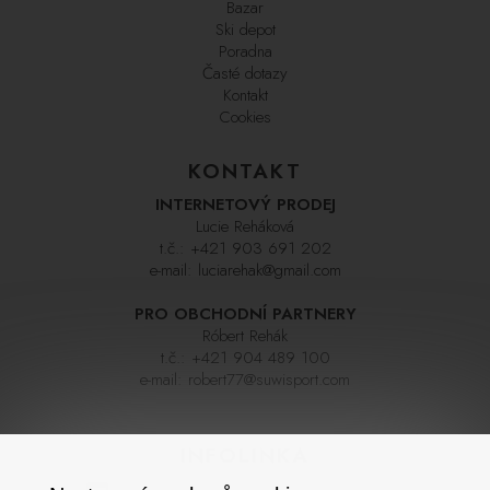
Bazar
Ski depot
Poradna
Časté dotazy
Kontakt
Cookies
KONTAKT
INTERNETOVÝ PRODEJ
Lucie Reháková
t.č.:
+421 903 691 202
e-mail:
luciarehak@gmail.com
PRO OBCHODNÍ PARTNERY
Róbert Rehák
t.č.:
+421 904 489 100
e-mail:
robert77@suwisport.com
INFOLINKA