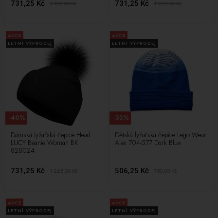
731,25 Kč
731,25 Kč
1 125,00
Kč
1 225,00
Kč
AKCE
AKCE
LETNÍ VÝPRODEJ
LETNÍ VÝPRODEJ
-40%
-33%
Dámská lyžařská čepice Head
Dětská lyžařská čepice Lego Wear
LUCY Beanie Woman BK
Alex 704-577 Dark Blue
828024
731,25 Kč
506,25 Kč
1 225,00
Kč
750,00
Kč
AKCE
AKCE
LETNÍ VÝPRODEJ
LETNÍ VÝPRODEJ