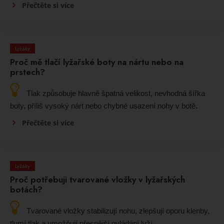
Přečtěte si více
Lyžáky
Proč mě tlačí lyžařské boty na nártu nebo na
prstech?
Tlak způsobuje hlavně špatná velikost, nevhodná šířka
boty, příliš vysoký nárt nebo chybné usazení nohy v botě.
Přečtěte si více
Lyžáky
Proč potřebuji tvarované vložky v lyžařských
botách?
Tvarované vložky stabilizují nohu, zlepšují oporu klenby,
tlumí tlak a umožňují přesnější ovládání lyží.