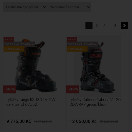
nabídky pánských lyžařských bot, včetně značky Lange. Připravte si
vysokou kvalitu, pohodlí a přesnost s pánskými lyžařskými botami
a doplňte je o kvalitní tašky na lyžařské boty pro jejich bezpečný
přenos a skladování. A pokud si přejete ještě větší dokonalost,
1
2
3
...
5
využijte službu bootfittingu pro úpravu lyžařských bot na míru vašim
potřebám.
AKCE
AKCE
DOPRAVA ZDARMA
DOPRAVA ZDARMA
SUPERAKCE
SUPERAKCE
-30%
-30%
Lyžařky Lange RX 130 LV GW
Lyžařky Dalbello Cabrio LV 120
dark petrol 67652
3DWRAP green/black
9 775,00 Kč
12 050,00 Kč
13 975,00
Kč
17 225,00
Kč