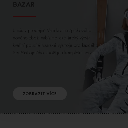
BAZAR
U nás v prodejně Vám kromě špičkového
nového zboží nabízíme také široký výběr
kvalitní použité lyžařské výstroje pro každého.
Součást ojetého zboží je i kompletní servis.
ZOBRAZIT VÍCE