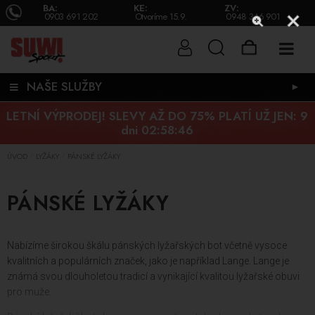
BA:
KE:
ZV:
0903 691 202
Otvoríme 15.9.
0948 346 901
NAŠE SLUŽBY
►
LETNÍ VÝPRODEJ! SLEVY AŽ DO 75% PLATÍ UŽ JEN:
9
dni 02:58:45
ÚVOD
LYŽÁKY
PÁNSKÉ LYŽÁKY
/
/
PÁNSKÉ LYŽÁKY
Nabízíme širokou škálu pánských lyžařských bot včetně vysoce
kvalitních a populárních značek, jako je například Lange. Lange je
známá svou dlouholetou tradicí a vynikající kvalitou lyžařské obuvi
pro muže.