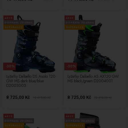
AKCE
AKCE
DOPRAVA ZDARMA
DOPRAVA ZDARMA
SUPERAKCE
SUPERAKCE
-30%
-30%
Lyžařky Dalbello DS Asolo 120
Lyžařky Dalbello AS AX120 GW
GW MS dark blue/blue
MS black/green D2004001
D2003003
8 725,00 Kč
8 725,00 Kč
12 475,00
Kč
12 475,00
Kč
AKCE
AKCE
DOPRAVA ZDARMA
DOPRAVA ZDARMA
SUPERAKCE
SUPERAKCE