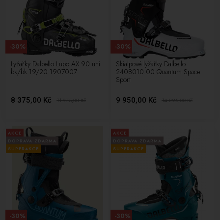
-30%
-30%
Lyžařky Dalbello Lupo AX 90 uni
Skialpové lyžařky Dalbello
bk/bk 19/20 1907007
2408010.00 Quantum Space
Sport
8 375,00 Kč
9 950,00 Kč
11 975,00
Kč
14 225,00
Kč
AKCE
AKCE
DOPRAVA ZDARMA
DOPRAVA ZDARMA
SUPERAKCE
SUPERAKCE
-30%
-30%