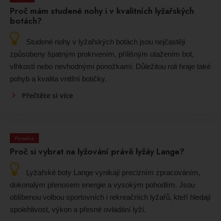
Proč mám studené nohy i v kvalitních lyžařských
botách?
Studené nohy v lyžařských botách jsou nejčastěji
způsobeny špatným prokrvením, přílišným utažením bot,
vlhkostí nebo nevhodnými ponožkami. Důležitou roli hraje také
pohyb a kvalita vnitřní botičky.
Přečtěte si více
Poradna
Proč si vybrat na lyžování právě lyžáy Lange?
Lyžařské boty Lange vynikají precizním zpracováním,
dokonalým přenosem energie a vysokým pohodlím. Jsou
oblíbenou volbou sportovních i rekreačních lyžařů, kteří hledají
spolehlivost, výkon a přesné ovládání lyží.