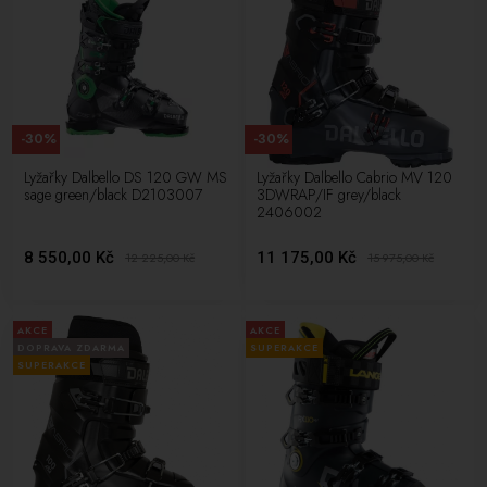
-30%
-30%
Lyžařky Dalbello DS 120 GW MS
Lyžařky Dalbello Cabrio MV 120
sage green/black D2103007
3DWRAP/IF grey/black
2406002
8 550,00 Kč
11 175,00 Kč
12 225,00
Kč
15 975,00
Kč
AKCE
AKCE
DOPRAVA ZDARMA
SUPERAKCE
SUPERAKCE