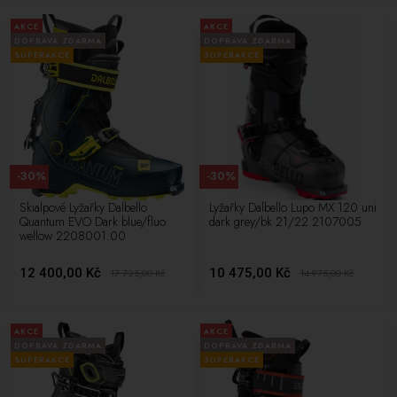
AKCE
AKCE
DOPRAVA ZDARMA
DOPRAVA ZDARMA
SUPERAKCE
SUPERAKCE
-30%
-30%
Skialpové Lyžařky Dalbello
Lyžařky Dalbello Lupo MX 120 uni
Quantum EVO Dark blue/fluo
dark grey/bk 21/22 2107005
wellow 2208001.00
12 400,00 Kč
10 475,00 Kč
17 725,00
Kč
14 975,00
Kč
AKCE
AKCE
DOPRAVA ZDARMA
DOPRAVA ZDARMA
SUPERAKCE
SUPERAKCE