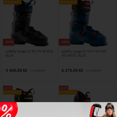
SUPERAKCE
SUPERAKCE
-30%
-30%
Lyžařky Lange LX 90 HV BLACK
Lyžařky Lange LX 100 HV GW
BLUE
ATLANTIC BLUE
5 400,00 Kč
6 275,00 Kč
7 725,00
Kč
8 975,00
Kč
AKCE
AKCE
SUPERAKCE
SUPERAKCE