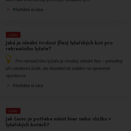
Přečtěte si více
Lyžáky
Jaká je ideální tvrdost (flex) lyžařských bot pro
rekreačního lyžaře?
Pro rekreačního lyžaře je vhodný střední flex – pohodlný
při celodenní jízdě, ale dostatečně stabilní na upravené
sjezdovce.
Přečtěte si více
Lyžáky
Jak často je potřeba měnit liner nebo vložku v
lyžařských botách?