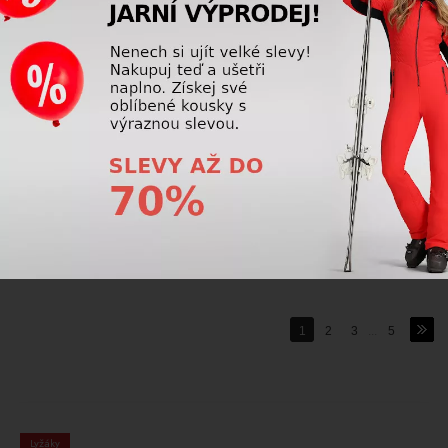
-30%
-30%
Lyžařky Lange LX 110 HV GW
Lyžařky Lange LX 120 HV GW
BLACK YELLOW
TITANIUM GREY
6 800,00 Kč
7 500,00 Kč
9 725,00
Kč
10 725,00
Kč
24 dalších
1
2
3
...
5
Lyžáky