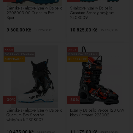
Dámské skialpové lyžařky Dalbello
Skialpové lyžařky Dalbello
2208003.00 Quantum Evo
Quantum Space grue/grue
Sport
2408009
9 600,00 Kč
10 825,00 Kč
13 725,00
Kč
15 475,00
Kč
AKCE
AKCE
DOPRAVA ZDARMA
DOPRAVA ZDARMA
SUPERAKCE
SUPERAKCE
-30%
-30%
Dámské skialpové lyžařky Dalbello
Lyžařky Dalbello Veloce 120 GW
Quantum Evo Sport W
black/infrared 223002
white/black 2308007
10 475,00 Kč
11 175,00 Kč
14 975,00
Kč
15 975,00
Kč