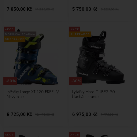
7 850,00 Kč
5 750,00 Kč
11 225,00
Kč
8 225,00
Kč
AKCE
AKCE
DOPRAVA ZDARMA
SUPERAKCE
SUPERAKCE
-30%
-30%
Lyžařky Lange XT 120 FREE LV
Lyžařky Head CUBE3 90
Navy blue
black/anthracite
8 725,00 Kč
6 975,00 Kč
12 475,00
Kč
9 975,00
Kč
AKCE
AKCE