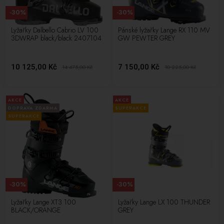
-30%
-30%
Lyžařky Dalbello Cabrio LV 100
Pánské lyžařky Lange RX 110 MV
3DWRAP black/black 2407104
GW PEWTER GREY
10 125,00 Kč
7 150,00 Kč
14 475,00
Kč
10 225,00
Kč
AKCE
AKCE
DOPRAVA ZDARMA
SUPERAKCE
SUPERAKCE
-30%
-30%
Lyžařky Lange XT3 100
Lyžařky Lange LX 100 THUNDER
BLACK/ORANGE
GREY