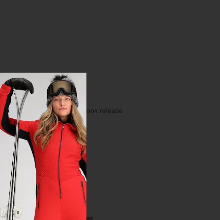
ongue, Power band + Quick-hook release