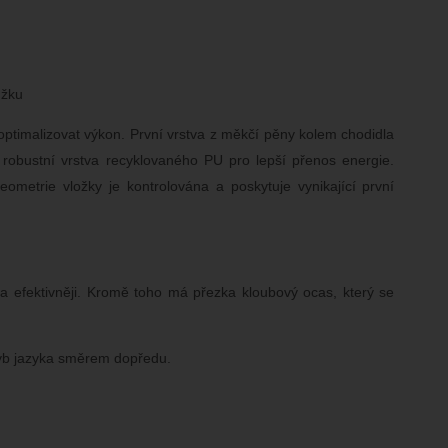
užku
optimalizovat výkon. První vrstva z měkčí pěny kolem chodidla
 robustní vrstva recyklovaného PU pro lepší přenos energie.
ometrie vložky je kontrolována a poskytuje vynikající první
a efektivněji. Kromě toho má přezka kloubový ocas, který se
hyb jazyka směrem dopředu.