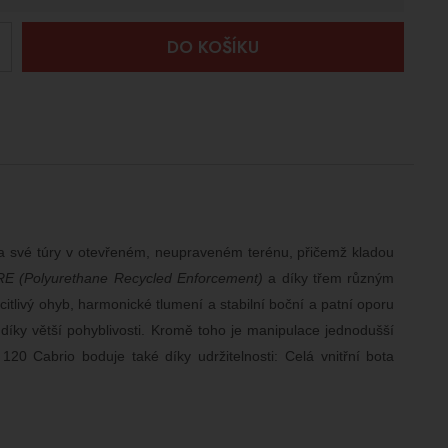
+
DO KOŠÍKU
n na své túry v otevřeném, neupraveném terénu, přičemž kladou
RE (Polyurethane Recycled Enforcement)
a díky třem různým
citlivý ohyb, harmonické tlumení a stabilní boční a patní oporu
íky větší pohyblivosti. Kromě toho je manipulace jednodušší
20 Cabrio boduje také díky udržitelnosti: Celá vnitřní bota