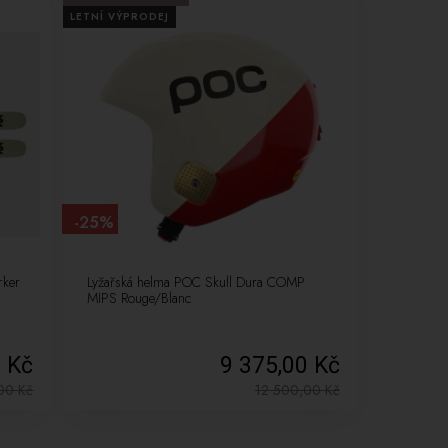
LETNÍ VÝPRODEJ
-25%
rker
Lyžařská helma POC Skull Dura COMP
MIPS Rouge/Blanc
0 Kč
9 375,00 Kč
,00
Kč
12 500,00
Kč