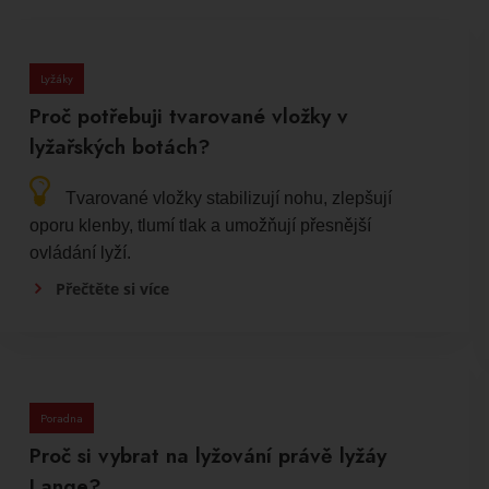
Lyžáky
Proč potřebuji tvarované vložky v
lyžařských botách?
Tvarované vložky stabilizují nohu, zlepšují
oporu klenby, tlumí tlak a umožňují přesnější
ovládání lyží.
Přečtěte si více
Poradna
Proč si vybrat na lyžování právě lyžáy
Lange?