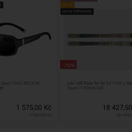
J
NOVÉ
LETNÍ VÝPRODEJ
-10%
le Casco SX-61 BICOLOR -
Lyže Volkl Blaze 86 flat 2611136 + Ma
tt
Squire 11 90mm GW
1 575,00 Kč
18 427,5
1 750,00
Kč
20 475