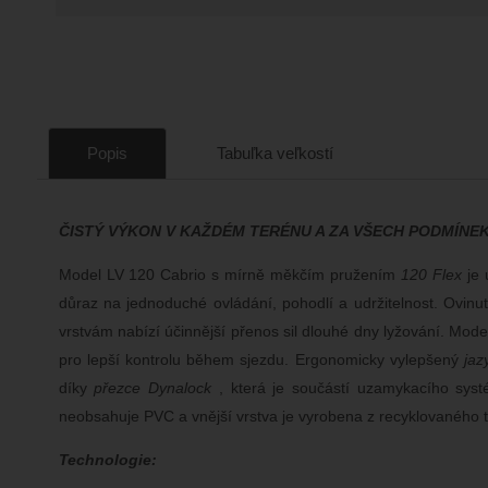
Popis
Tabuľka veľkostí
ČISTÝ VÝKON V KAŽDÉM TERÉNU A ZA VŠECH PODMÍNEK
Model LV 120 Cabrio s mírně měkčím pružením
120 Flex
je 
důraz na jednoduché ovládání, pohodlí a udržitelnost. Ovinu
vrstvám nabízí účinnější přenos sil dlouhé dny lyžování. Model
pro lepší kontrolu během sjezdu. Ergonomicky vylepšený
jaz
díky
přezce Dynalock
, která je součástí uzamykacího sys
neobsahuje PVC a vnější vrstva je vyrobena z recyklovaného te
Technologie: