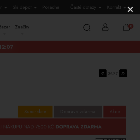
r
Ski depot
Poradna
Časté dotazy
Kontakt
Bazar
Značky
0
:12:06
36/87
Superakce
Doprava zdarma
Akce