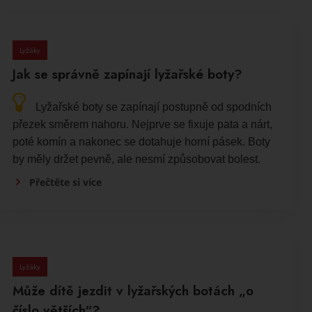
Lyžáky
Jak se správně zapínají lyžařské boty?
Lyžařské boty se zapínají postupně od spodních
přezek směrem nahoru. Nejprve se fixuje pata a nárt,
poté komín a nakonec se dotahuje horní pásek. Boty
by měly držet pevně, ale nesmí způsobovat bolest.
Přečtěte si více
Lyžáky
Může dítě jezdit v lyžařských botách „o
číslo větších“?