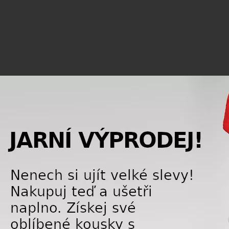
), PuRE, Dynalink+Dynalock, Forward Lean Control, Kabrio Kinetic T