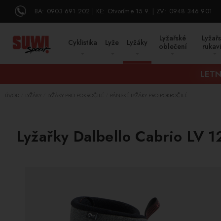
BA:
0903 691 202
KE:
Otvoríme 15.9.
ZV:
0948 346 901
Lyžařské
Lyžař
Cyklistika
Lyže
Lyžáky
oblečení
rukav
LETN
ÚVOD
LYŽÁKY
LYŽÁKY PRO POKROČILÉ
PÁNSKÉ LYŽÁKY PRO POKROČILÉ
/
/
/
Lyžařky Dalbello Cabrio LV