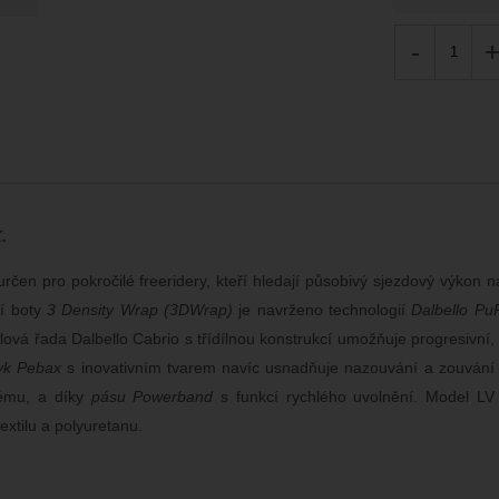
-
.
určen pro pokročilé freeridery, kteří hledají působivý sjezdový výko
tí boty
3 Density Wrap (3DWrap)
je navrženo technologií
Dalbello Pu
ová řada Dalbello Cabrio s třídílnou konstrukcí umožňuje progresivní, 
yk Pebax
s inovativním tvarem navíc usnadňuje nazouvání a zouvání d
tému, a díky
pásu Powerband
s funkcí rychlého uvolnění. Model LV 1
xtilu a polyuretanu.