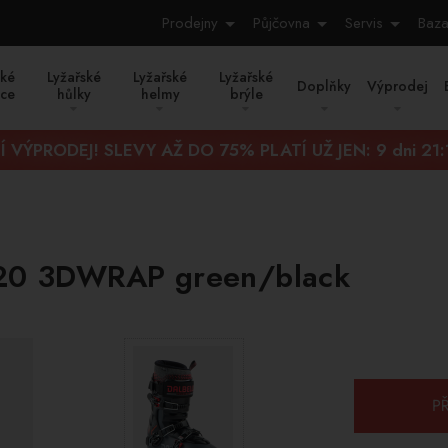
Prodejny
Půjčovna
Servis
Baza
ské
Lyžařské
Lyžařské
Lyžařské
Doplňky
Výprodej
ice
hůlky
helmy
brýle
Í VÝPRODEJ! SLEVY AŽ DO 75% PLATÍ UŽ JEN:
9 dni 21
 120 3DWRAP green/black