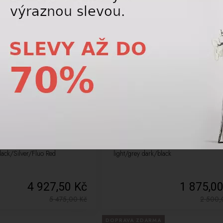
LETNÍ VÝPRODEJ
J
-25%
ké rukavice Reusch Worldcup
Lyžařské hole Leki Detect S Vario grey
ack/Silver/Fluo Red
light/grey dark/black
4 927,50 Kč
1 875,0
5 475,00
Kč
2 500
DOPRAVA ZDARMA