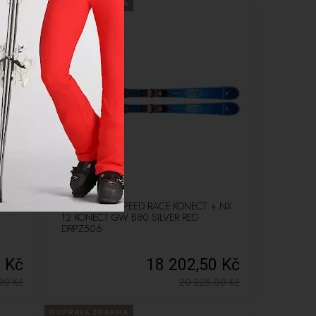
DOPRAVA ZDARMA
NOVÉ
LETNÍ VÝPRODEJ
-10%
Lyže Dynastar SPEED RACE KONECT + NX
12 KONECT GW B80 SILVER RED
DRPZ506
0 Kč
18 202,50 Kč
,00
Kč
20 225,00
Kč
DOPRAVA ZDARMA