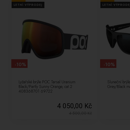
LETNÍ VÝPRODEJ
LETNÍ VÝPRODE
-10%
-10%
Lyžařské brýle POC Tarsal Uranium
Sluneční brý
Black/Partly Sunny Orange, cat.2
Grey/Black ma
408368701 69722
4 050,00 Kč
4 500,00
Kč