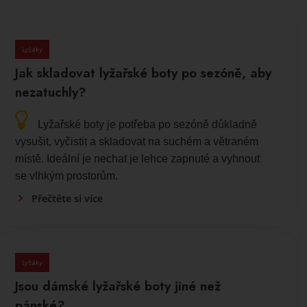
Lyžáky
Jak skladovat lyžařské boty po sezóně, aby
nezatuchly?
Lyžařské boty je potřeba po sezóně důkladně
vysušit, vyčistit a skladovat na suchém a větraném
místě. Ideální je nechat je lehce zapnuté a vyhnout
se vlhkým prostorům.
Přečtěte si více
Lyžáky
Jsou dámské lyžařské boty jiné než
pánské?