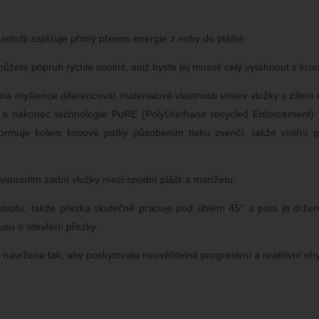
antofli zajišťuje přímý přenos energie z nohy do pláště
ete popruh rychle uvolnit, aniž byste jej museli celý vytáhnout z kro
a myšlence diferencovat materiálové vlastnosti vrstev vložky s cílem 
ky a nakonec technologie PuRE (PolyUrethane recycled Enforcement):
ormuje kolem kovové patky působením tlaku zvenčí, takže vnitřní ge
t vsunutím zadní vložky mezi spodní plášť a manžetu.
ivotu, takže přezka skutečně pracuje pod úhlem 45° a pata je držen
usu o otevření přezky.
navržena tak, aby poskytovala neuvěřitelně progresivní a reaktivní o