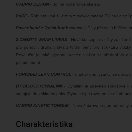
CABRIO DESIGN
- 3dílná konstrukce skeletu
PuRE
- Robustní vnější vrstva z recyklovaného PU na vnitřní p
Power band + Quick-hook release -
Díky přezce s háčkem můž
3 DENSITY WRAP LINERS
- Nová koncepce vložky založená n
pro pohodlí, druhá vrstva z tvrdší pěny pro strukturu vlož
Revoluční je také výrobní proces: vložka se předehřívá a f
přizpůsobení.
FORWARD LEAN CONTROL
- úhel sklonu lyžařky lze upravi
DYNALOCK+DYNALINK
- Dynalink je upevněn souosově k p
zapojuje do základny páky (Dynalock) a rozepne se až při pok
CABRIO KINETIC TONGUE
- Nová žebrovaná geometrie byla 
Charakteristika