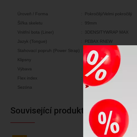
Úroveň / Forma
:
Pokročilý/Velmi pokročilý
Šířka skeletu
:
99mm
Vnitřní bota (Liner)
:
3DENSITYWRAP MAX
Jazyk (Tongue)
:
PEBAX RNEW
Stahovací popruh (Power Strap)
:
POWER BAND 50 mm
Klipsny
:
C23
Výbava
:
3Density Wrap Liners (3DW
Flex index
:
120
Sezóna
:
24/25
Související produkty