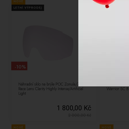
NOVÉ
NOVÉ
LETNÍ VÝPRODEJ
LETNÍ VÝPRODE
-10%
-10%
Náhradní sklo na brýle POC Zonula/Zonula
Pánské lyžařs
Race Lens Clarity Highly Intense/Artificial
Warrior SC Bl
Light
1 800,00 Kč
2 000,00
Kč
NOVÉ
NOVÉ