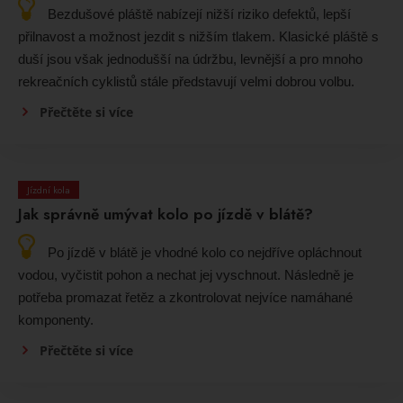
Bezdušové pláště nabízejí nižší riziko defektů, lepší
přilnavost a možnost jezdit s nižším tlakem. Klasické pláště s
duší jsou však jednodušší na údržbu, levnější a pro mnoho
rekreačních cyklistů stále představují velmi dobrou volbu.
Přečtěte si více
Jízdní kola
Jak správně umývat kolo po jízdě v blátě?
Po jízdě v blátě je vhodné kolo co nejdříve opláchnout
vodou, vyčistit pohon a nechat jej vyschnout. Následně je
potřeba promazat řetěz a zkontrolovat nejvíce namáhané
komponenty.
Přečtěte si více