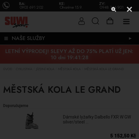
BA:
KE:
ZV:
0903 691 202
Otvoríme 15.9.
0948 346 901
NAŠE SLUŽBY
►
LETNÍ VÝPRODEJ! SLEVY AŽ DO 75% PLATÍ UŽ JEN:
10 dni 19:41:28
ÚVOD
CYKLISTIKA
JÍZDNÍ KOLA
MĚSTSKÁ KOLA
MĚSTSKÁ KOLA LE GRAND
/
/
/
/
MĚSTSKÁ KOLA LE GRAND
Doporučujeme
Dámské lyžařky Dalbello FXR W GW
silver/steel ...
5 152,50 Kč