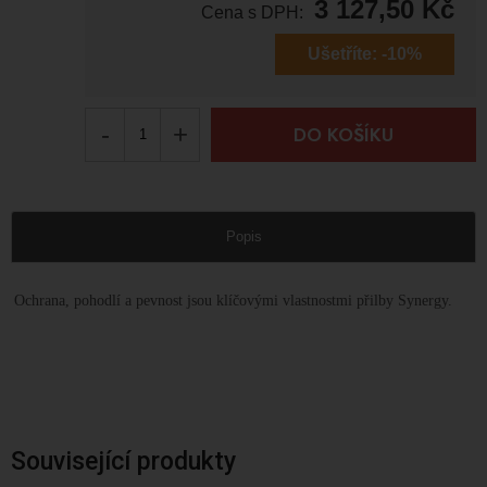
3 127,50
Kč
Cena s DPH:
Ušetříte:
-10%
-
+
DO KOŠÍKU
Popis
Ochrana, pohodlí a pevnost jsou klíčovými vlastnostmi přilby Synergy.
Související produkty