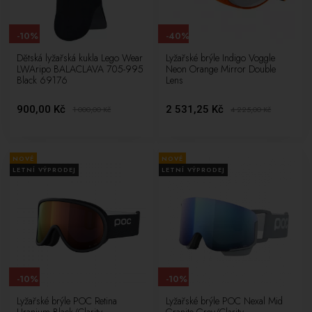
-10%
-40%
Dětská lyžařská kukla Lego Wear
Lyžařské brýle Indigo Voggle
LWAripo BALACLAVA 705-995
Neon Orange Mirror Double
Black 69176
Lens
900,00 Kč
2 531,25 Kč
1 000,00
Kč
4 225,00
Kč
NOVÉ
NOVÉ
LETNÍ VÝPRODEJ
LETNÍ VÝPRODEJ
-10%
-10%
Lyžařské brýle POC Retina
Lyžařské brýle POC Nexal Mid
Uranium Black/Clarity
Granite Grey/Clarity