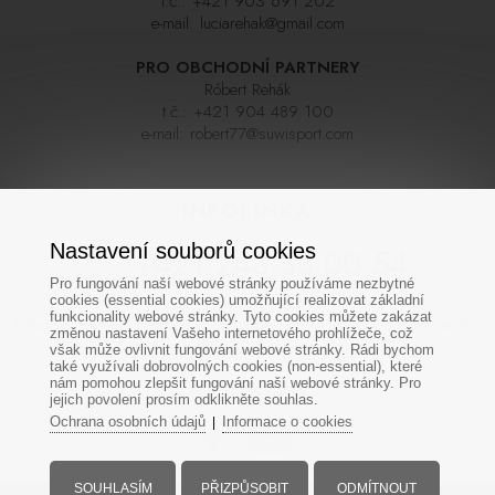
t.č.:
+421 903 691 202
e-mail:
luciarehak@gmail.com
PRO OBCHODNÍ PARTNERY
Róbert Rehák
t.č.:
+421 904 489 100
e-mail:
robert77@suwisport.com
INFOLINKA
Nastavení souborů cookies
+421 243 33 00 54
Pro fungování naší webové stránky používáme nezbytné
cookies (essential cookies) umožňující realizovat základní
funkcionality webové stránky. Tyto cookies můžete zakázat
Pokud se nedovoláte napoprvé zkuste zavolat později, linka bývá během sezóny
změnou nastavení Vašeho internetového prohlížeče, což
často velmi vytížená. Děkujeme za pochopení
však může ovlivnit fungování webové stránky. Rádi bychom
také využívali dobrovolných cookies (non-essential), které
nám pomohou zlepšit fungování naší webové stránky. Pro
SOCIÁLNÍ SÍTĚ
jejich povolení prosím odklikněte souhlas.
Ochrana osobních údajů
Informace o cookies
|
SOUHLASÍM
PŘIZPŮSOBIT
ODMÍTNOUT