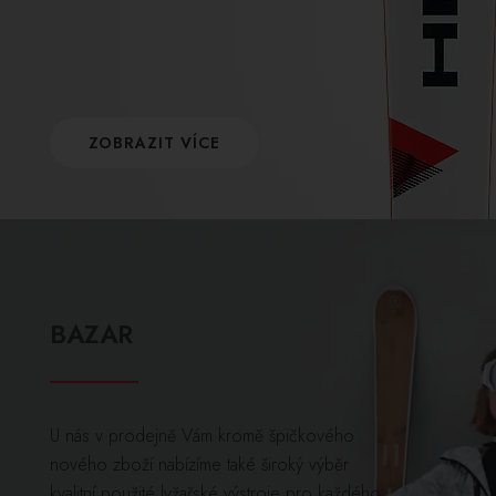
ZOBRAZIT VÍCE
BAZAR
U nás v prodejně Vám kromě špičkového
nového zboží nabízíme také široký výběr
kvalitní použité lyžařské výstroje pro každého.