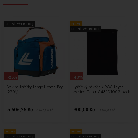
LETNÍ VÝPRODEJ
NOVÉ
LETNÍ VÝPRODEJ
-25%
-10%
Vak na lyžařky Lange Heated Bag
Lyžařský nákrčník POC Layer
230V
Merino Gaiter 643101002 black
5 606,25 Kč
900,00 Kč
7 475,00
Kč
1 000,00
Kč
NOVÉ
NOVÉ
LETNÍ VÝPRODEJ
LETNÍ VÝPRODEJ