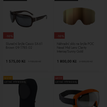
-10%
-10%
Sluneční brýle Casco SX-61
Náhradní sklo na brýle POC
Brown 09.1785.02
Nexal Mid Lens Clarity
Intense/Sunny Gold
1 575,00 Kč
1 800,00 Kč
1 750,00
Kč
2 000,00
Kč
NOVÉ
AKCE
LETNÍ VÝPRODEJ
LETNÍ VÝPRODEJ