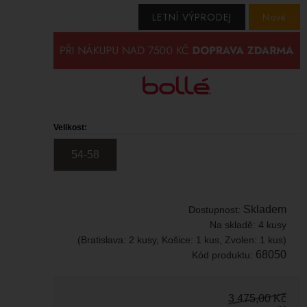
LETNÍ VÝPRODEJ
Nové
Velikost:
54-58
Skladem
Dostupnost:
Na skladě:
4 kusy
(Bratislava: 2 kusy, Košice: 1 kus, Zvolen: 1 kus)
68050
Kód produktu:
3 475,00
Kč