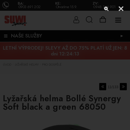
BA:
KE:
ZV:
0903 691 202
Otvoríme 15.9.
0948 346 901
NAŠE SLUŽBY
►
LETNÍ VÝPRODEJ! SLEVY AŽ DO 75% PLATÍ UŽ JEN:
8
dni 12:24:12
ÚVOD
LYŽAŘSKÉ HELMY
PRO DOSPĚLÉ
/
/
11/133
Lyžařská helma Bollé Synergy
Soft black a green 68050