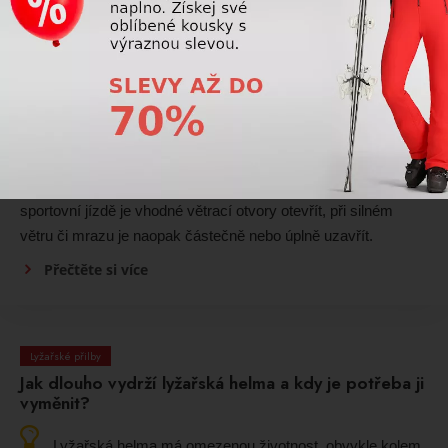
Přečtěte si více
Lyžařské přilby
Jak správně nastavit ventilaci lyžařské helmy?
Ventilaci lyžařské helmy je vhodné přizpůsobit
aktuálnímu počasí a intenzitě jízdy. Při vyšších teplotách nebo
sportovní jízdě je vhodné větrací otvory otevřít, při silném
větru či mrazu je naopak částečně nebo úplně uzavřít.
Přečtěte si více
Lyžařské přilby
Jak dlouho vydrží lyžařská helma a kdy je potřeba ji
vyměnit?
Lyžařská helma má omezenou životnost, obvykle kolem