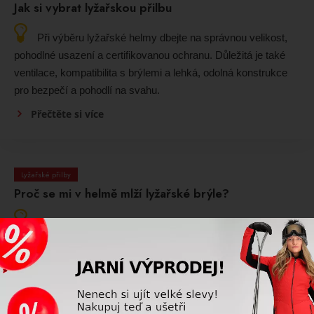
Jak si vybrat lyžařskou přilbu
Při výběru lyžařské helmy dbejte na správnou velikost,
pohodlné usazení a certifikovanou ochranu. Důležitá je také
ventilace, kompatibilita s brýlemi a lehká, odolná konstrukce
pro bezpečí a pohodlí na svahu.
Přečtěte si více
Lyžařské přilby
Proč se mi v helmě mlží lyžařské brýle?
Lyžařské brýle se nejčastěji mlží tehdy, když vznikne
velký rozdíl teplot mezi vnitřní a vnější stranou zorníku nebo je
omezené proudění vzduchu. Častou příčinou bývá také
nevhodná kombinace helmy a brýlí, vlhkost nebo znečištěný
zorník.