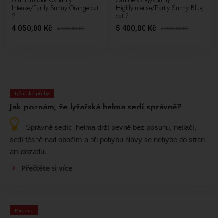
Intense/Partly Sunny Orange cat.
HighlyIntense/Partly Sunny Blue,
2
cat.2
4 050,00 Kč
5 400,00 Kč
4 500,00
Kč
6 000,00
Kč
Lyžařské přilby
Jak poznám, že lyžařská helma sedí správně?
Správně sedící helma drží pevně bez posunu, netlačí,
sedí těsně nad obočím a při pohybu hlavy se nehýbe do stran
ani dozadu.
Přečtěte si více
Poradna