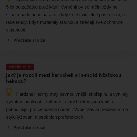
5 let od začátku používání. Vyměnit by se měla vždy po
silném pádu nebo nárazu, i když není viditelné poškození, a
také tehdy, když materiály stárnou a ztrácejí své ochranné
vlastnosti.
Přečtěte si více
Lyžařské přilby
Jaký je rozdíl mezi hardshell a in-mold lyžařskou
helmou?
Hardshell helmy mají pevnou vnější skořepinu a vynikají
vysokou odolností, zatímco in-mold helmy jsou lehčí a
pohodlnější pro celodenní nošení. Výběr závisí především na
stylu lyžování a osobních preferencích.
Přečtěte si více