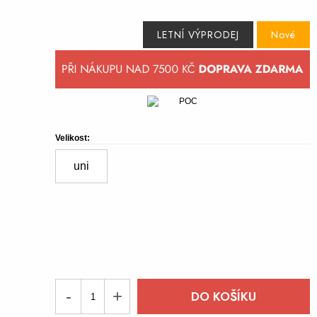
LETNÍ VÝPRODEJ
Nové
Velikost:
uni
-
+
DO KOŠÍKU