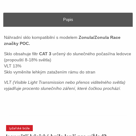
Popis
Náhradní sklo kompatibilní s modelem
Zonula/Zonula Race
značky POC.
Sklo obsahuje filtr
CAT 3
určený do slunečného počasí/na ledovce
(propouští 8-18% světla)
VLT 13%
Sklo vyměníte lehkým zatažením rámu do stran
VLT (Visible Light Transmission nebo přenos viditelného světla)
vyjadřuje procento slunečního záření, které čočkou prochází.
Lyžařské brýle