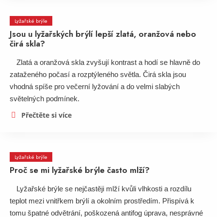
Lyžařské brýle
Jsou u lyžařských brýlí lepší zlatá, oranžová nebo
čirá skla?
Zlatá a oranžová skla zvyšují kontrast a hodí se hlavně do
zataženého počasí a rozptýleného světla. Čirá skla jsou
vhodná spíše pro večerní lyžování a do velmi slabých
světelných podmínek.
Přečtěte si více
Lyžařské brýle
Proč se mi lyžařské brýle často mlží?
Lyžařské brýle se nejčastěji mlží kvůli vlhkosti a rozdílu
teplot mezi vnitřkem brýlí a okolním prostředím. Přispívá k
tomu špatné odvětrání, poškozená antifog úprava, nesprávné