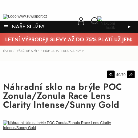
NAŠE SLUŽBY
►
LETNÍ VÝPRODEJ! SLEVY AŽ DO 75% PLATÍ UŽ JEN:
ÚVOD
LYŽAŘSKÉ BRÝLE
NÁHRADNÍ SKLA NA BRÝLE
/
/
40/70
Náhradní sklo na brýle POC
Zonula/Zonula Race Lens
Clarity Intense/Sunny Gold