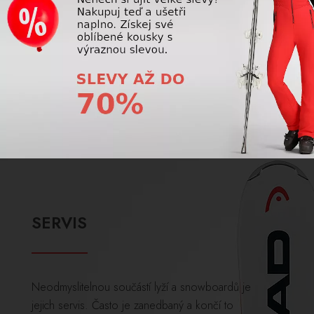
užijete bez starostí.
ZOBRAZIT VÍCE
SERVIS
Neodmyslitelnou součástí lyží a snowboardů je
jejich servis. Často je zanedbaný a končí to