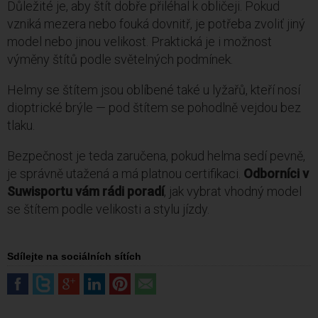
Důležité je, aby štít dobře přiléhal k obličeji. Pokud
vzniká mezera nebo fouká dovnitř, je potřeba zvoliť jiný
model nebo jinou velikost. Praktická je i možnost
výměny štítů podle světelných podmínek.
Helmy se štítem jsou oblíbené také u lyžařů, kteří nosí
dioptrické brýle — pod štítem se pohodlně vejdou bez
tlaku.
Bezpečnost je teda zaručena, pokud helma sedí pevně,
je správně utažená a má platnou certifikaci.
Odborníci v
Suwisportu vám rádi poradí
, jak vybrat vhodný model
se štítem podle velikosti a stylu jízdy.
Sdílejte na sociálních sítích