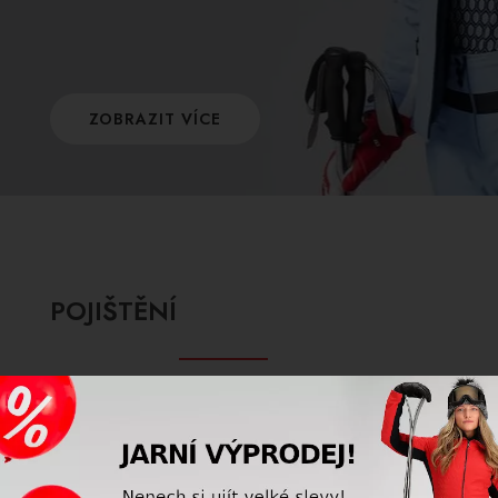
ZOBRAZIT VÍCE
POJIŠTĚNÍ
Využijte úrazové pojištění na hory a pojistěte
sebe i svou výstroj! Naše firma nabízí
komplexní pojištění, se kterým si lyžování