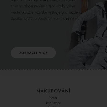
nového zboží nabízíme také široký výběr
kvalitní použité lyžařské výstroje pro každého.
Součást ojetého zboží je i kompletní servis.
ZOBRAZIT VÍCE
NAKUPOVÁNÍ
ÚVOD
Registrace