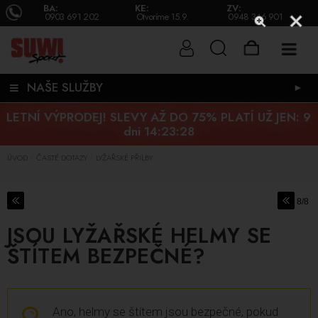
BA:
KE:
ZV:
0903 691 202
Otvoríme 15.9.
0948 346 901
NAŠE SLUŽBY
►
LETNÍ VÝPRODEJ! SLEVY AŽ DO 75% PLATÍ UŽ JEN:
9
dni 14:23:28
ÚVOD
ČASTÉ DOTAZY
LYŽAŘSKÉ PŘILBY
/
/
8/8
JSOU LYŽAŘSKÉ HELMY SE
ŠTÍTEM BEZPEČNÉ?
Ano, helmy se štítem jsou bezpečné, pokud