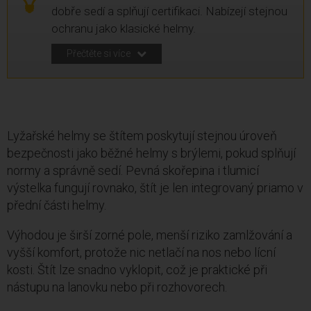
dobře sedí a splňují certifikaci. Nabízejí stejnou
ochranu jako klasické helmy.
Přečtěte si více
Lyžařské helmy se štítem poskytují stejnou úroveň
bezpečnosti jako běžné helmy s brýlemi, pokud splňují
normy a správně sedí. Pevná skořepina i tlumicí
výstelka fungují rovnako, štít je len integrovaný priamo v
přední části helmy.
Výhodou je širší zorné pole, menší riziko zamlžování a
vyšší komfort, protože nic netlačí na nos nebo lícní
kosti. Štít lze snadno vyklopit, což je praktické při
nástupu na lanovku nebo při rozhovorech.