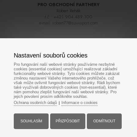
PRO OBCHODNÍ PARTNERY
Róbert Rehák
t.č.:
+421 904 489 100
e-mail:
robert77@suwisport.com
INFOLINKA
Nastavení souborů cookies
+421 243 33 00 54
Pro fungování naší webové stránky používáme nezbytné
cookies (essential cookies) umožňující realizovat základní
funkcionality webové stránky. Tyto cookies můžete zakázat
Pokud se nedovoláte napoprvé zkuste zavolat později, linka bývá během sezóny
změnou nastavení Vašeho internetového prohlížeče, což
často velmi vytížená. Děkujeme za pochopení
však může ovlivnit fungování webové stránky. Rádi bychom
také využívali dobrovolných cookies (non-essential), které
nám pomohou zlepšit fungování naší webové stránky. Pro
SOCIÁLNÍ SÍTĚ
jejich povolení prosím odklikněte souhlas.
Ochrana osobních údajů
Informace o cookies
|
SOUHLASÍM
PŘIZPŮSOBIT
ODMÍTNOUT
Všechna práva vyhrazena - www.suwisport.cz
Tvorba eshopů
a
SEO optimalizace
od GRANDIOSOFT