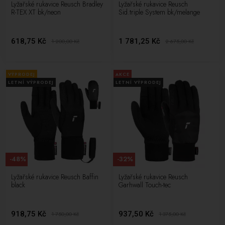
Lyžařské rukavice Reusch Bradley
Lyžařské rukavice Reusch
R-TEX XT bk/neon
Sid.triple System bk/melange
618,75 Kč
1 781,25 Kč
1 200,00
Kč
2 675,00
Kč
VÝPRODEJ
AKCE
LETNÍ VÝPRODEJ
LETNÍ VÝPRODEJ
-48%
-32%
Lyžařské rukavice Reusch Baffin
Lyžařské rukavice Reusch
black
Garhwall Touch-tec
918,75 Kč
937,50 Kč
1 750,00
Kč
1 375,00
Kč