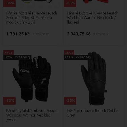
-35%
-33%
Pánské lyžařské rukavice Reusch
Pánské Lyžařské rukavice Reusch
Scorpion R-Tex XT černá/bílá
Worldcup Warrior Neo black /
modrá/safety žlutá
fluo red
1 781,25 Kč
2 343,75 Kč
2 725,00
Kč
3 475,00
Kč
AKCE
AKCE
LETNÍ VÝPRODEJ
LETNÍ VÝPRODEJ
-33%
-35%
Pánské Lyžařské rukavice Reusch
Lyžařské rukavice Reusch Golden
Worldcup Warrior Neo black
Crest
/white