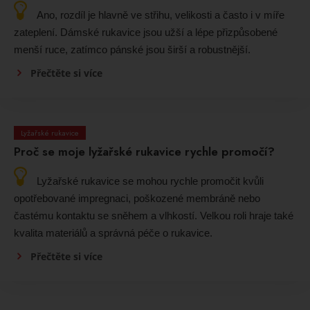
Ano, rozdíl je hlavně ve střihu, velikosti a často i v míře
zateplení. Dámské rukavice jsou užší a lépe přizpůsobené
menší ruce, zatímco pánské jsou širší a robustnější.
Přečtěte si více
Lyžařské rukavice
Proč se moje lyžařské rukavice rychle promočí?
Lyžařské rukavice se mohou rychle promočit kvůli
opotřebované impregnaci, poškozené membráně nebo
častému kontaktu se sněhem a vlhkostí. Velkou roli hraje také
kvalita materiálů a správná péče o rukavice.
Přečtěte si více