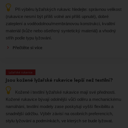
Při výběru lyžařských rukavic hledejte: správnou velikost
(rukavice nesmí být příliš volné ani příliš upnuté), dobré
zateplení a voděodolnou/membránovou konstrukci, kvalitní
materiál (kůže nebo ošetřený syntetický materiál) a vhodný
střih podle typu lyžování.
Přečtěte si více
Lyžařské rukavice
Jsou kožené lyžařské rukavice lepší než textilní?
Kožené i textilní lyžařské rukavice mají své přednosti.
Kožené rukavice bývají odolnější vůči oděru a mechanickému
namáhání, textilní modely zase poskytují vyšší flexibilitu a
snadnější údržbu. Výběr závisí na osobních preferencích,
stylu lyžování a podmínkách, ve kterých se bude lyžovat.