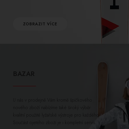
ZOBRAZIT VÍCE
BAZAR
U nás v prodejně Vám kromě špičkového
nového zboží nabízíme také široký výběr
kvalitní použité lyžařské výstroje pro každého.
Součást ojetého zboží je i kompletní servis.