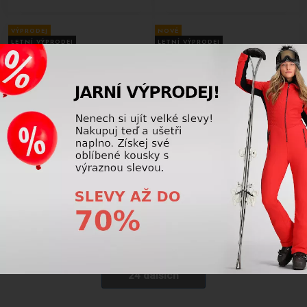
VÝPRODEJ
NOVÉ
LETNÍ VÝPRODEJ
LETNÍ VÝPRODEJ
-39%
-10%
Lyžařské rukavice Reusch Snow
Pánské Lyžařské rukavice Reusch
King bk/green
Snow Ranger Gore-Tex black-white
750,00 Kč
1 462,50 Kč
1 225,00
Kč
1 625,00
Kč
24 dalších