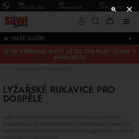
BA:
KE:
ZV:
0903 691 202
Otvoríme 15.9.
0948 346 901
NAŠE SLUŽBY
►
LETNÍ VÝPRODEJ! SLEVY AŽ DO 75% PLATÍ UŽ JEN:
9
dni 06:47:31
ÚVOD
LYŽAŘSKÉ RUKAVICE
PRO DOSPĚLÉ
/
/
LYŽAŘSKÉ RUKAVICE PRO
DOSPĚLÉ
Výběr vhodných lyžařských rukavic je klíčový pro pohodlné a
bezpečné lyžování. Nabízíme širokou škálu lyžařských rukavic pro
dospělé od renomovaných značek Reusch a
Leki
, které jsou známé
svou kvalitou a spolehlivostí.