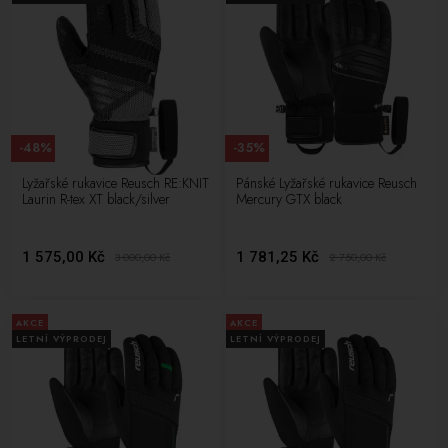
-48%
-35%
Lyžařské rukavice Reusch RE:KNIT
Pánské Lyžařské rukavice Reusch
Laurin R-tex XT black/silver
Mercury GTX black
1 575,00 Kč
1 781,25 Kč
3 000,00
Kč
2 750,00
Kč
AKCE
AKCE
LETNÍ VÝPRODEJ
LETNÍ VÝPRODEJ