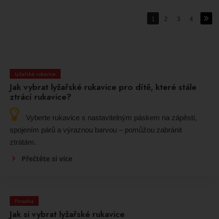
1
2
3
4
Lyžařské rukavice
Jak vybrat lyžařské rukavice pro dítě, které stále
ztrácí rukavice?
Vyberte rukavice s nastavitelným páskem na zápěstí,
spojením párů a výraznou barvou – pomůžou zabránit
ztrátám.
Přečtěte si více
Poradna
Jak si vybrat lyžařské rukavice