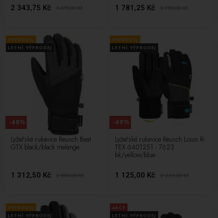
2 343,75 Kč
1 781,25 Kč
3 475,00
Kč
2 750,00
Kč
VÝPRODEJ
VÝPRODEJ
LETNÍ VÝPRODEJ
LETNÍ VÝPRODEJ
-48%
-49%
Lyžařské rukavice Reusch Beat
Lyžařské rukavice Reusch Louis R-
GTX black/black melange
TEX 6401251 - 7623
bk/yellow/blue
1 312,50 Kč
1 125,00 Kč
2 500,00
Kč
2 225,00
Kč
VÝPRODEJ
AKCE
LETNÍ VÝPRODEJ
LETNÍ VÝPRODEJ