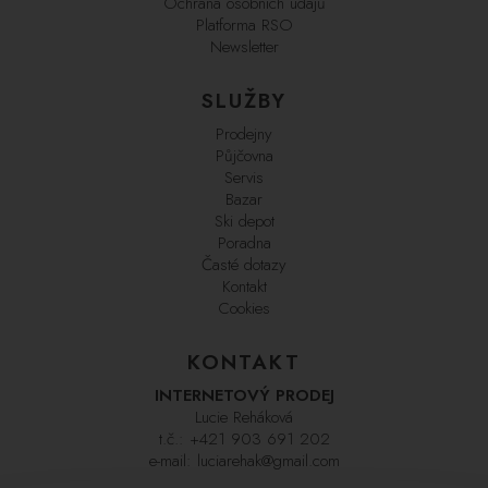
Ochrana osobních údajů
Platforma RSO
Newsletter
SLUŽBY
Prodejny
Půjčovna
Servis
Bazar
Ski depot
Poradna
Časté dotazy
Kontakt
Cookies
KONTAKT
INTERNETOVÝ PRODEJ
Lucie Reháková
t.č.:
+421 903 691 202
e-mail:
luciarehak@gmail.com