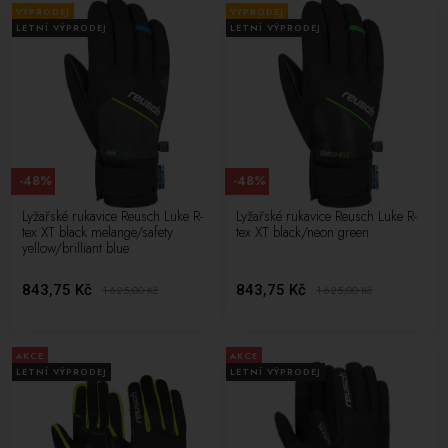
VÝPRODEJ
VÝPRODEJ
LETNÍ VÝPRODEJ
LETNÍ VÝPRODEJ
-48%
-48%
Lyžařské rukavice Reusch Luke R-
Lyžařské rukavice Reusch Luke R-
tex XT black melange/safety
tex XT black/neon green
yellow/brilliant blue
843,75 Kč
843,75 Kč
1 625,00
Kč
1 625,00
Kč
AKCE
AKCE
LETNÍ VÝPRODEJ
LETNÍ VÝPRODEJ