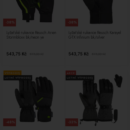
-38%
-38%
Lyžařské rukavice Reusch Arien
Lyžařské rukavice Reusch Karayel
Stormbloxx bk/neon ye
GTX Infinium bk/silver
543,75 Kč
543,75 Kč
875,00
Kč
875,00
Kč
VÝPRODEJ
AKCE
LETNÍ VÝPRODEJ
LETNÍ VÝPRODEJ
-48%
-33%