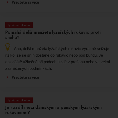
Přečtěte si více
Lyžařské rukavice
Pomáhá delší manžeta lyžařských rukavic proti
sněhu?
Ano, delší manžeta lyžařských rukavic výrazně snižuje
riziko, že se sníh dostane do rukavic nebo pod bundu. Je
obzvláště užitečná při pádech, jízdě v prašanu nebo ve velmi
zasněžených podmínkách.
Přečtěte si více
Lyžařské rukavice
Je rozdíl mezi dámskými a pánskými lyžařskými
rukavicemi?