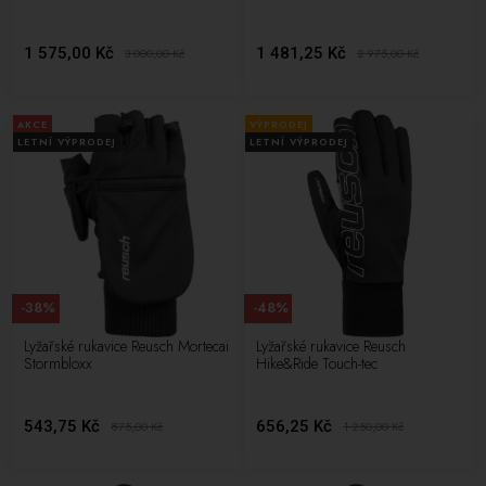
1 575,00 Kč
1 481,25 Kč
3 000,00
Kč
2 975,00
Kč
AKCE
VÝPRODEJ
LETNÍ VÝPRODEJ
LETNÍ VÝPRODEJ
-38%
-48%
Lyžařské rukavice Reusch Mortecai
Lyžařské rukavice Reusch
Stormbloxx
Hike&Ride Touch-tec
543,75 Kč
656,25 Kč
875,00
Kč
1 250,00
Kč