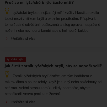
Proč se mi lyžařské brýle často mlží?
Lyžařské brýle se nejčastěji mlží kvůli vlhkosti a rozdílu
teplot mezi vnitřkem brýlí a okolním prostředím. Přispívá k
tomu špatné odvětrání, poškozená antifog úprava, nesprávné
nošení nebo nevhodná kombinace s helmou či kuklou.
Přečtěte si více
Lyžařské brýle
Jak čistit zorník lyžařských brýlí, aby se nepoškodil?
Zorník lyžařských brýlí čistěte jemným hadříkem z
mikrovlákna a pouze tehdy, když je suchý nebo opláchnutý od
nečistot. Vnitřní stranu zorníku nikdy nedrhněte, abyste
nepoškodili vrstvu proti zamlžování.
Přečtěte si více