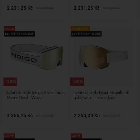
2 231,25 Kč
2 231,25 Kč
3 725,00
Kč
3 725,00
Kč
AKCE
VÝPRODEJ
LETNÍ VÝPRODEJ
LETNÍ VÝPRODEJ
-33%
-50%
Lyžařské brýle Indigo Spaceframe
Lyžařské brýle Head Magnify 5K
Mirror Gold - White
gold/white + spare lens
3 356,25 Kč
2 250,00 Kč
4 975,00
Kč
4 475,00
Kč
AKCE
AKCE