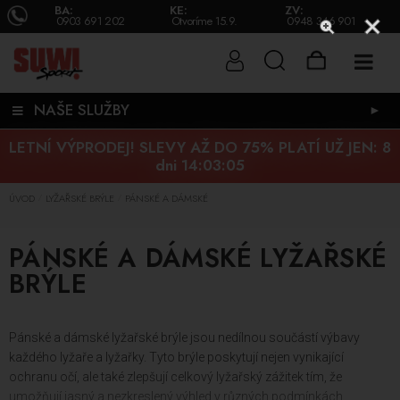
BA:
KE:
ZV:
0903 691 202
Otvoríme 15.9.
0948 346 901
NAŠE SLUŽBY
►
LETNÍ VÝPRODEJ! SLEVY AŽ DO 75% PLATÍ UŽ JEN:
8
dni 14:03:04
ÚVOD
LYŽAŘSKÉ BRÝLE
PÁNSKÉ A DÁMSKÉ
/
/
PÁNSKÉ A DÁMSKÉ LYŽAŘSKÉ
BRÝLE
Pánské a dámské lyžařské brýle jsou nedílnou součástí výbavy
každého lyžaře a lyžařky. Tyto brýle poskytují nejen vynikající
ochranu očí, ale také zlepšují celkový lyžařský zážitek tím, že
umožňují jasný a nezkreslený výhled v různých podmínkách.