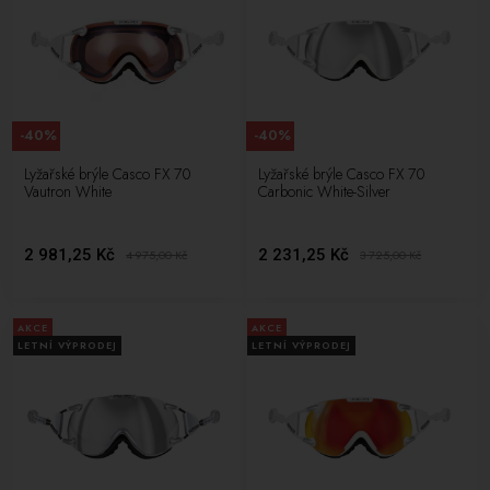
-40%
-40%
Lyžařské brýle Casco FX 70
Lyžařské brýle Casco FX 70
Vautron White
Carbonic White-Silver
2 981,25 Kč
2 231,25 Kč
4 975,00
Kč
3 725,00
Kč
AKCE
AKCE
LETNÍ VÝPRODEJ
LETNÍ VÝPRODEJ