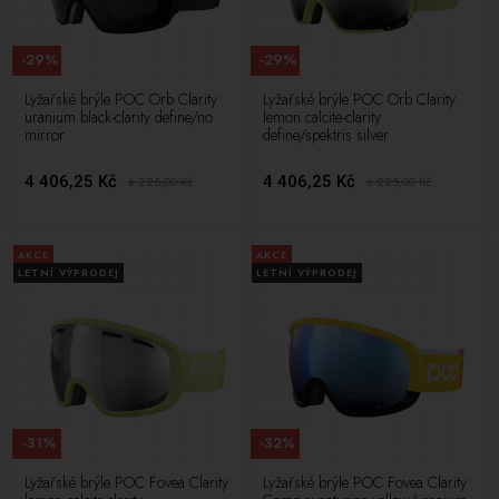
-29%
-29%
Lyžařské brýle POC Orb Clarity
Lyžařské brýle POC Orb Clarity
uranium black-clarity define/no
lemon calcite-clarity
mirror
define/spektris silver
4 406,25 Kč
4 406,25 Kč
6 225,00
Kč
6 225,00
Kč
AKCE
AKCE
LETNÍ VÝPRODEJ
LETNÍ VÝPRODEJ
-31%
-32%
Lyžařské brýle POC Fovea Clarity
Lyžařské brýle POC Fovea Clarity