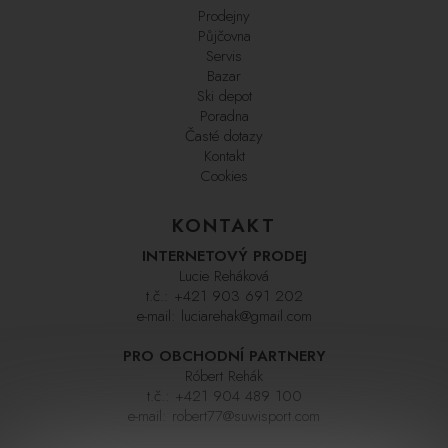
Prodejny
Půjčovna
Servis
Bazar
Ski depot
Poradna
Časté dotazy
Kontakt
Cookies
KONTAKT
INTERNETOVÝ PRODEJ
Lucie Reháková
t.č.:
+421 903 691 202
e-mail:
luciarehak@gmail.com
PRO OBCHODNÍ PARTNERY
Róbert Rehák
t.č.:
+421 904 489 100
e-mail:
robert77@suwisport.com