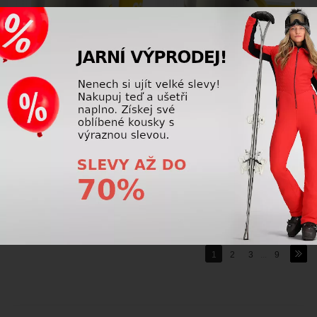
-30%
-31%
Lyžařské brýle POC Nexal
Lyžařské brýle POC Fovea
Sulphite Yellow/Clarity
Sulphite Yellow/Partly Sunny Ivory
Universal/Partly Sunny Ivory
4 031,25 Kč
3 468,75 Kč
5 750,00
Kč
5 000,00
Kč
24 dalších
1
2
3
...
9