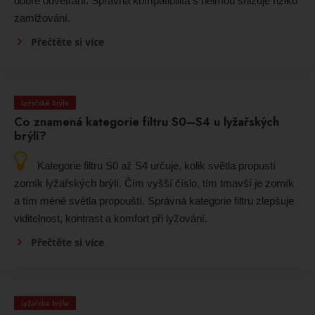
dobré odvětrání. Správná kompatibilita s helmou snižuje riziko
zamlžování.
Přečtěte si více
Lyžařské brýle
Co znamená kategorie filtru S0–S4 u lyžařských
brýlí?
Kategorie filtru S0 až S4 určuje, kolik světla propustí
zorník lyžařských brýlí. Čím vyšší číslo, tím tmavší je zorník
a tím méně světla propouští. Správná kategorie filtru zlepšuje
viditelnost, kontrast a komfort při lyžování.
Přečtěte si více
Lyžařské brýle