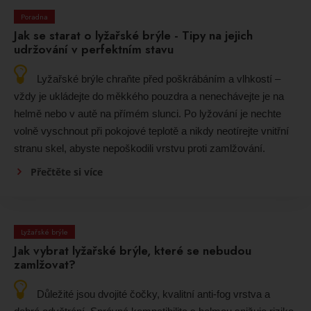
Poradna
Jak se starat o lyžařské brýle - Tipy na jejich
udržování v perfektním stavu
Lyžařské brýle chraňte před poškrábáním a vlhkostí –
vždy je ukládejte do měkkého pouzdra a nenechávejte je na
helmě nebo v autě na přímém slunci. Po lyžování je nechte
volně vyschnout při pokojové teplotě a nikdy neotírejte vnitřní
stranu skel, abyste nepoškodili vrstvu proti zamlžování.
Přečtěte si více
Lyžařské brýle
Jak vybrat lyžařské brýle, které se nebudou
zamlžovat?
Důležité jsou dvojité čočky, kvalitní anti-fog vrstva a