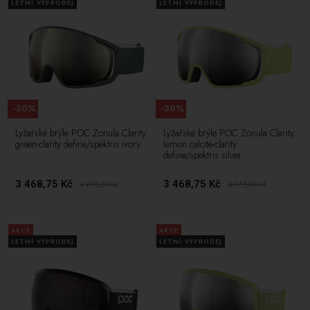
LETNÍ VÝPRODEJ
LETNÍ VÝPRODEJ
-30%
-30%
Lyžařské brýle POC Zonula Clarity
Lyžařské brýle POC Zonula Clarity
green-clarity define/spektris ivory
lemon calcite-clarity
define/spektris silver
3 468,75 Kč
3 468,75 Kč
4 975,00
Kč
4 975,00
Kč
AKCE
AKCE
LETNÍ VÝPRODEJ
LETNÍ VÝPRODEJ