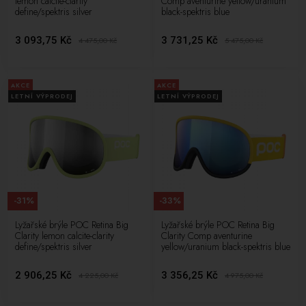
lemon calcite-clarity
Comp aventurine yellow/uranium
define/spektris silver
black-spektris blue
3 093,75 Kč
3 731,25 Kč
4 475,00
Kč
5 475,00
Kč
AKCE
AKCE
LETNÍ VÝPRODEJ
LETNÍ VÝPRODEJ
-31%
-33%
Lyžařské brýle POC Retina Big
Lyžařské brýle POC Retina Big
Clarity lemon calcite-clarity
Clarity Comp aventurine
define/spektris silver
yellow/uranium black-spektris blue
2 906,25 Kč
3 356,25 Kč
4 225,00
Kč
4 975,00
Kč