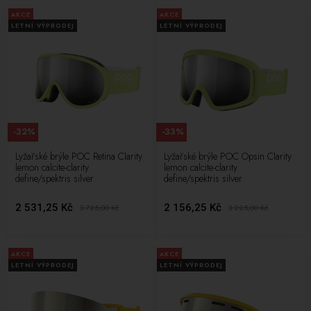
AKCE
AKCE
LETNÍ VÝPRODEJ
LETNÍ VÝPRODEJ
-32%
-33%
Lyžařské brýle POC Retina Clarity
Lyžařské brýle POC Opsin Clarity
lemon calcite-clarity
lemon calcite-clarity
define/spektris silver
define/spektris silver
2 531,25 Kč
2 156,25 Kč
3 725,00
Kč
3 225,00
Kč
AKCE
AKCE
LETNÍ VÝPRODEJ
LETNÍ VÝPRODEJ