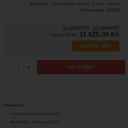
(Bratislava: 1 kus, Košice: 0 kusů, Zvolen: 0 kusů)
40920
Kód produktu:
22 475,00
Kč
15 500,00
Kč
11 625,00
Kč
Cena s DPH:
Ušetříte:
-48%
-
+
DO KOŠÍKU
Vlastnosti
4-stranný strečový materiál
Membrána: Dermizax® EV