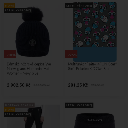
NOVÉ
LETNÍ VÝPRODEJ
LETNÍ VÝPRODEJ
-10%
-25%
Dámská lyžařská čepice We
Multifunkční šátek 4FUN Scarf
Norwegians Hemsedal Hat
8in1 Polartec KID-Owl Blue
Women - Navy blue
2 902,50 Kč
281,25 Kč
3 225,00
Kč
375,00
Kč
DOPRAVA ZDARMA
LETNÍ VÝPRODEJ
NOVÉ
LETNÍ VÝPRODEJ