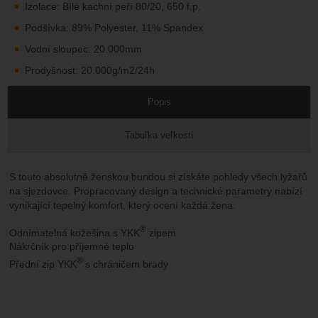
Izolace: Bílé kachní peří 80/20, 650 f.p.
Podšívka: 89% Polyester, 11% Spandex
Vodní sloupec: 20.000mm
Prodyšnost: 20.000g/m2/24h
Popis
Tabuľka veľkostí
S touto absolutně ženskou bundou si získáte pohledy všech lyžařů
na sjezdovce. Propracovaný design a technické parametry nabízí
vynikající tepelný komfort, který ocení každá žena.
®
Odnímatelná kožešina s YKK
zipem
Nákrčník pro příjemné teplo
®
Přední zip YKK
s chráničem brady