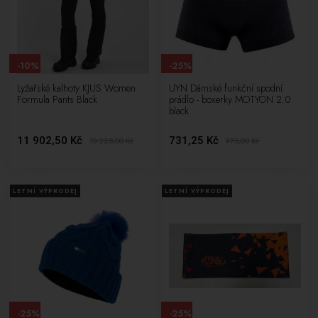
-10%
-25%
Lyžařské kalhoty KJUS Women
UYN Dámské funkční spodní
Formula Pants Black
prádlo - boxerky MOTYON 2.0
black
11 902,50 Kč
731,25 Kč
13 225,00
Kč
975,00
Kč
LETNÍ VÝPRODEJ
LETNÍ VÝPRODEJ
-25%
-25%