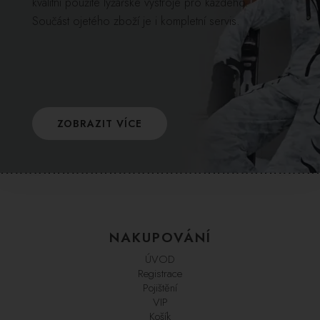
kvalitní použité lyžařské výstroje pro každého.
Součást ojetého zboží je i kompletní servis.
ZOBRAZIT VÍCE
NAKUPOVÁNÍ
ÚVOD
Registrace
Pojištění
VIP
Košík