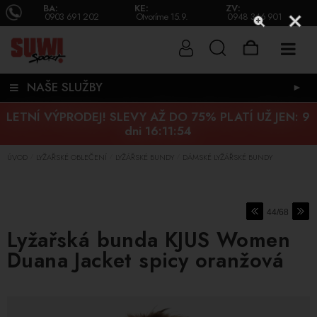
BA:
KE:
ZV:
0903 691 202
Otvoríme 15.9.
0948 346 901
NAŠE SLUŽBY
►
LETNÍ VÝPRODEJ! SLEVY AŽ DO 75% PLATÍ UŽ JEN:
9
dni 16:11:53
ÚVOD
LYŽAŘSKÉ OBLEČENÍ
LYŽÁŘSKÉ BUNDY
DÁMSKÉ LYŽÁŘSKÉ BUNDY
/
/
/
44/68
Lyžařská bunda KJUS Women
Duana Jacket spicy oranžová