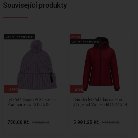
Související produkty
LETNÍ VÝPRODEJ
AKCE
LETNÍ VÝPRODEJ
-25%
-40%
Lyžařská čepice POC Beanie
Dámská lyžařská bunda Head
Pom purple 643131618
JOY Jacket Woman RD 824644
750,00 Kč
5 981,25 Kč
1 000,00
Kč
9 975,00
Kč