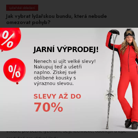
Lyžařské oblečení
Jak vybrat lyžařskou bundu, která nebude
omezovat pohyb?
Zvolte bundu z pružného materiálu, s anatomickým
střihem a dostatkem místa v ramenou, aby neomezovala
pohyb na svahu.
Přečtěte si více
Lyžařské oblečení
Jak se vyznat v označeních DWR, 2L, 3L u
lyžařského oblečení?
DWR je vodoodpudivá úprava povrchu, zatímco 2L a 3L
označují konstrukci vrstev materiálu. 2L je komfortnější a
vhodné pro běžné lyžování, 3L je technické, odolnější a lépe