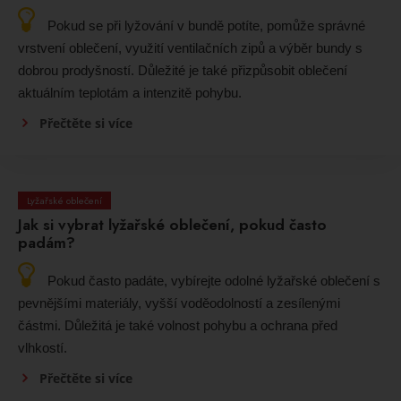
Pokud se při lyžování v bundě potíte, pomůže správné
vrstvení oblečení, využití ventilačních zipů a výběr bundy s
dobrou prodyšností. Důležité je také přizpůsobit oblečení
aktuálním teplotám a intenzitě pohybu.
Přečtěte si více
Lyžařské oblečení
Jak si vybrat lyžařské oblečení, pokud často
padám?
Pokud často padáte, vybírejte odolné lyžařské oblečení s
pevnějšími materiály, vyšší voděodolností a zesílenými
částmi. Důležitá je také volnost pohybu a ochrana před
vlhkostí.
Přečtěte si více