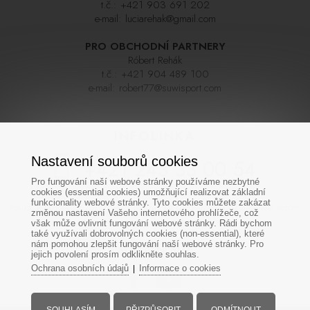
t.č.:
+421 903 691 202
e-mail:
luciarehak@gmail.com
PRO OBCHODNÍ PARTNERY
Róbert Rehák
t.č.:
+421 904 489 100
e-mail:
robert77@suwisport.com
INFOLINKA
Nastavení souborů cookies
+421 243 33 00 54
Pro fungování naší webové stránky používáme nezbytné
cookies (essential cookies) umožňující realizovat základní
funkcionality webové stránky. Tyto cookies můžete zakázat
Pokud se nedovoláte napoprvé zkuste zavolat později, linka bývá během sezóny
změnou nastavení Vašeho internetového prohlížeče, což
často velmi vytížená. Děkujeme za pochopení
však může ovlivnit fungování webové stránky. Rádi bychom
také využívali dobrovolných cookies (non-essential), které
nám pomohou zlepšit fungování naší webové stránky. Pro
SOCIÁLNÍ SÍTĚ
jejich povolení prosím odklikněte souhlas.
Ochrana osobních údajů
Informace o cookies
|