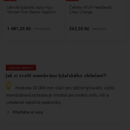
Dámská lyžařská čepice Kjus
Čelenka 4FUN Headbands -
Women Pom Beanie Sapphire
Chaos Orange
1 481,25 Kč
262,50 Kč
1 975,00
Kč
350,00
Kč
Lyžařské oblečení
Jak si zvolit membránu lyžařského oblečení?
Hodnota 10 000 mm stačí pro běžné lyžování, vyšší
membránová ochrana je vhodná pro mokrý sníh, vítr a
celodenní náročné podmínky.
Přečtěte si více