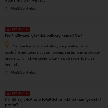
prodyšné pro aktivní jízdu.
Přečtěte si více
Lyžařské oblečení
Proč některé lyžařské kalhoty nemají šle?
Ne všechny lyžařské kalhoty šle potřebují. Mnoho
modelů je navrženo s vyšším pasem, nastavitelným obvodem
nebo ergonomickým střihem, který zajistí spolehlivé držení i
bez nich.
Přečtěte si více
Lyžařské oblečení
Co dělat, když se v lyžařské bundě během lyžování
potím?