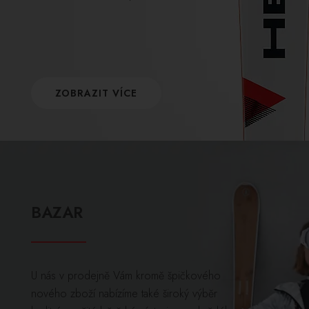
ZOBRAZIT VÍCE
BAZAR
U nás v prodejně Vám kromě špičkového
nového zboží nabízíme také široký výběr