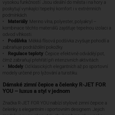
vysokou funkčností. Jsou ideální do města i na hory a
poskytují vynikající tepelný komfort i v extrémních
podmínkách.
•
Materiály
: Merino vlna, polyester, polyakryl –
kombinace těchto materiálů zajišťuje tepelnou izolaci a
odvod vlhkosti.
•
Podšívka
: Měkká flísová podšívka zvyšuje pohodlí a
zabraňuje podráždění pokožky.
•
Regulace teploty
: Čepice efektivně odvádějí pot,
čímž zabraňují přehřátí při intenzivních aktivitách.
•
Modely
: Od klasických elegantních až po sportovní
modely určené pro lyžování a turistiku.
Dámské zimní čepice a čelenky R-JET FOR
YOU – luxus a styl v jednom
Značka R-JET FOR YOU nabízí stylové zimní čepice a
čelenky s elegantním i sportovním designem. Jejich