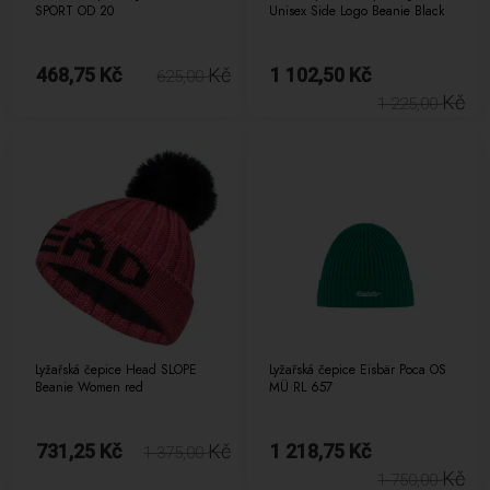
SPORT OD 20
Unisex Side Logo Beanie Black
468,75 Kč
Kč
1 102,50 Kč
625,00
Kč
1 225,00
Lyžařská čepice Head SLOPE
Lyžařská čepice Eisbär Poca OS
Beanie Women red
MÜ RL 657
731,25 Kč
Kč
1 218,75 Kč
1 375,00
Kč
1 750,00