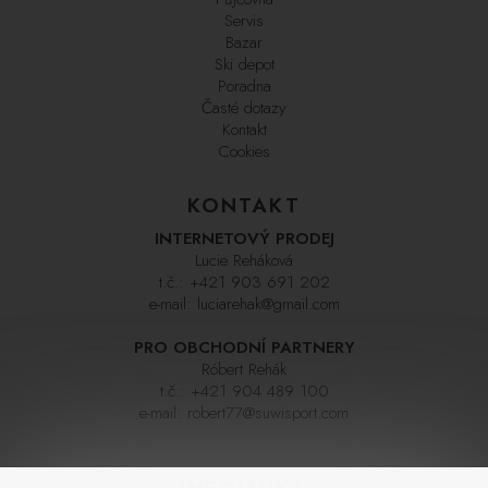
Servis
Bazar
Ski depot
Poradna
Časté dotazy
Kontakt
Cookies
KONTAKT
INTERNETOVÝ PRODEJ
Lucie Reháková
t.č.:
+421 903 691 202
e-mail:
luciarehak@gmail.com
PRO OBCHODNÍ PARTNERY
Róbert Rehák
t.č.:
+421 904 489 100
e-mail:
robert77@suwisport.com