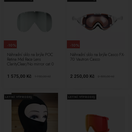
-10%
-10%
Náhradní sklo na brýle POC
Náhradní sklo na brýle Casco FX-
Retina Mid Race Lens
70 Vautron Casco
ClarityClear/No mirror cat.0
1 575,00 Kč
2 250,00 Kč
1 750,00
Kč
2 500,00
Kč
LETNÍ VÝPRODEJ
LETNÍ VÝPRODEJ