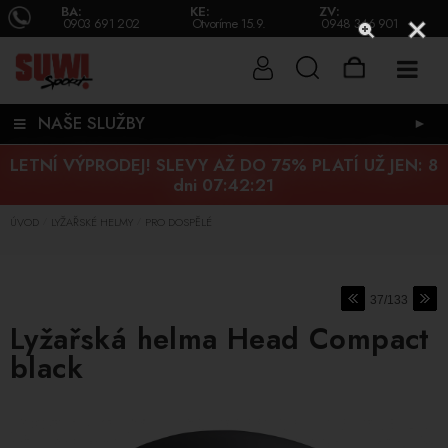
BA:
KE:
ZV:
0903 691 202
Otvoríme 15.9.
0948 346 901
NAŠE SLUŽBY
►
LETNÍ VÝPRODEJ! SLEVY AŽ DO 75% PLATÍ UŽ JEN:
8
dni 07:42:20
ÚVOD
LYŽAŘSKÉ HELMY
PRO DOSPĚLÉ
/
/
37/133
Lyžařská helma Head Compact
black