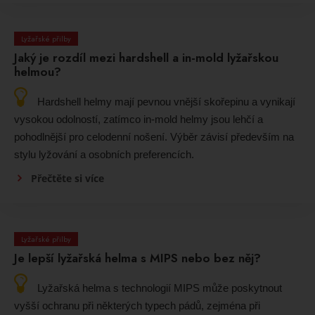
Lyžařské přilby
Jaký je rozdíl mezi hardshell a in-mold lyžařskou
helmou?
Hardshell helmy mají pevnou vnější skořepinu a vynikají
vysokou odolností, zatímco in-mold helmy jsou lehčí a
pohodlnější pro celodenní nošení. Výběr závisí především na
stylu lyžování a osobních preferencích.
Přečtěte si více
Lyžařské přilby
Je lepší lyžařská helma s MIPS nebo bez něj?
Lyžařská helma s technologií MIPS může poskytnout
vyšší ochranu při některých typech pádů, zejména při