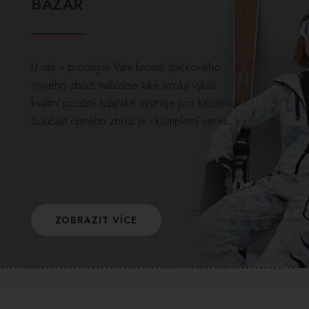
BAZAR
U nás v prodejně Vám kromě špičkového
nového zboží nabízíme také široký výběr
kvalitní použité lyžařské výstroje pro každého.
Součást ojetého zboží je i kompletní servis.
ZOBRAZIT VÍCE