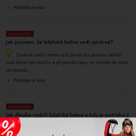
Přečtěte si více
Lyžařské přilby
Jak poznám, že lyžařská helma sedí správně?
Správně sedící helma drží pevně bez posunu, netlačí,
sedí těsně nad obočím a při pohybu hlavy se nehýbe do stran
ani dozadu.
Přečtěte si více
Lyžařské přilby
Jak dlouho vydrží lyžařská helma a kdy je potřeba ji
vyměnit?
Lyžařská helma má omezenou životnost, obvykle kolem