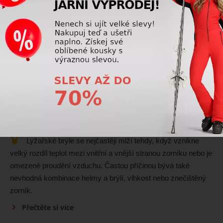
5 let od začátku používání. Vyměnit by se měla vždy po
silném pádu nebo nárazu, i když není viditelné poškození, a
také tehdy, když materiály stárnou a ztrácejí své ochranné
vlastnosti.
Přečtěte si více
Lyžařské přilby
Proč se mi v helmě mlží lyžařské brýle?
Lyžařské brýle se nejčastěji mlží tehdy, když vznikne
velký rozdíl teplot mezi vnitřní a vnější stranou zorníku nebo je
omezené proudění vzduchu. Častou příčinou bývá také
nevhodná kombinace helmy a brýlí, vlhkost nebo znečištěný
zorník.
Přečtěte si více