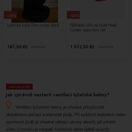
-25%
-25%
Lyžařská kukla Elon unisex black
Náhradní sklo na brýle Head
Contex spare lens red
187,50 Kč
1 012,50 Kč
250,00
Kč
1 350,00
Kč
Lyžařské přilby
Jak správně nastavit ventilaci lyžařské helmy?
Ventilaci lyžařské helmy je vhodné přizpůsobit
aktuálnímu počasí a intenzitě jízdy. Při vyšších teplotách nebo
sportovní jízdě je vhodné větrací otvory otevřít, při silném
větru či mrazu je naopak částečně nebo úplně uzavřít.