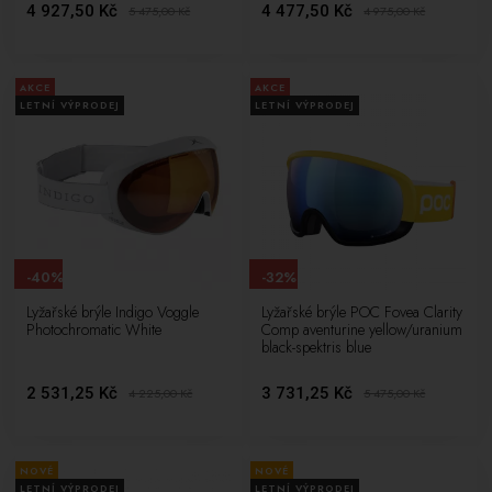
4 927,50 Kč
4 477,50 Kč
5 475,00
Kč
4 975,00
Kč
AKCE
AKCE
LETNÍ VÝPRODEJ
LETNÍ VÝPRODEJ
-40%
-32%
Lyžařské brýle Indigo Voggle
Lyžařské brýle POC Fovea Clarity
Photochromatic White
Comp aventurine yellow/uranium
black-spektris blue
2 531,25 Kč
3 731,25 Kč
4 225,00
Kč
5 475,00
Kč
NOVÉ
NOVÉ
LETNÍ VÝPRODEJ
LETNÍ VÝPRODEJ