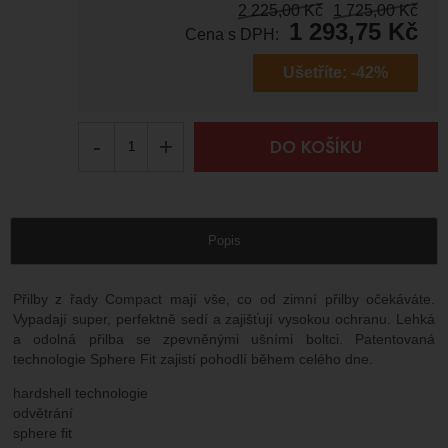
2 225,00
Kč
1 725,00
Kč
1 293,75
Kč
Cena s DPH:
Ušetříte:
-42%
-
+
DO KOŠÍKU
Popis
Přilby z řady Compact mají vše, co od zimní přilby očekáváte.
Vypadají super, perfektně sedí a zajišťují vysokou ochranu. Lehká
a odolná přilba se zpevněnými ušními boltci. Patentovaná
technologie Sphere Fit zajistí pohodlí během celého dne.
hardshell technologie
odvětrání
sphere fit