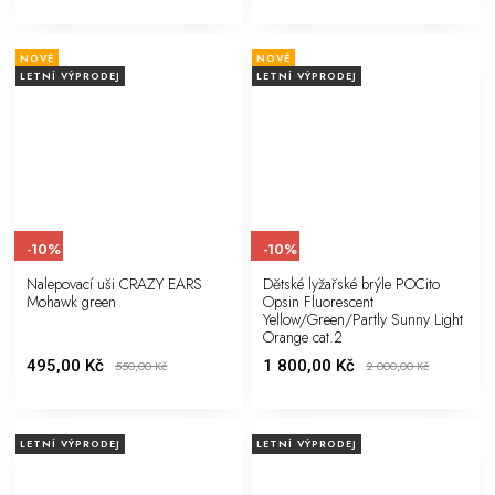
NOVÉ
NOVÉ
LETNÍ VÝPRODEJ
LETNÍ VÝPRODEJ
-10%
-10%
Nalepovací uši CRAZY EARS
Dětské lyžařské brýle POCito
Mohawk green
Opsin Fluorescent
Yellow/Green/Partly Sunny Light
Orange cat.2
495,00 Kč
1 800,00 Kč
550,00
Kč
2 000,00
Kč
LETNÍ VÝPRODEJ
LETNÍ VÝPRODEJ