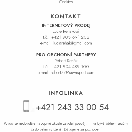
Cookies
KONTAKT
INTERNETOVÝ PRODEJ
Lucie Reháková
t.č.:
+421 903 691 202
e-mail:
luciarehak@gmail.com
PRO OBCHODNÍ PARTNERY
Róbert Rehák
t.č.:
+421 904 489 100
e-mail:
robert77@suwisport.com
INFOLINKA
+421 243 33 00 54
Pokud se nedovoláte napoprvé zkuste zavolat později, linka bývá během sezóny
často velmi vytížená. Děkujeme za pochopení