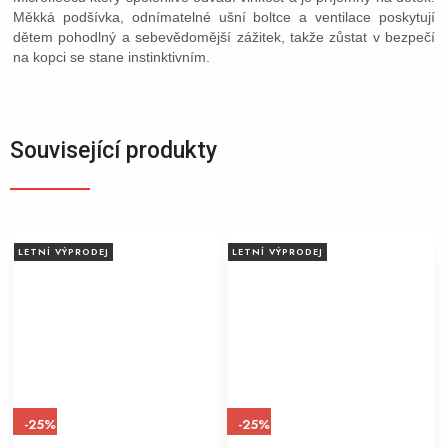
Měkká podšívka, odnímatelné ušní boltce a ventilace poskytují
dětem pohodlný a sebevědomější zážitek, takže zůstat v bezpečí
na kopci se stane instinktivním.
Související produkty
LETNÍ VÝPRODEJ
LETNÍ VÝPRODEJ
-25%
-25%