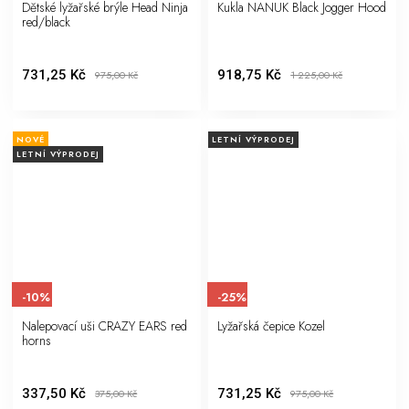
Dětské lyžařské brýle Head Ninja
Kukla NANUK Black Jogger Hood
red/black
731,25 Kč
918,75 Kč
975,00
Kč
1 225,00
Kč
NOVÉ
LETNÍ VÝPRODEJ
LETNÍ VÝPRODEJ
-10%
-25%
Nalepovací uši CRAZY EARS red
Lyžařská čepice Kozel
horns
337,50 Kč
731,25 Kč
375,00
Kč
975,00
Kč