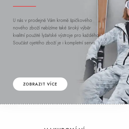
U nás v prodejně Vám kromě špičkového
nového zboží nabízíme také široký výběr
kvalitní použité lyžařské výstroje pro každého.
Součást ojetého zboží je i kompletní servis.
ZOBRAZIT VÍCE