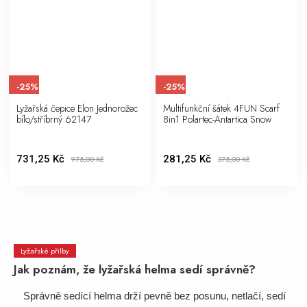
-25%
-25%
Lyžařská čepice Elon Jednorožec
Multifunkční šátek 4FUN Scarf
bílo/stříbrný 62147
8in1 Polartec-Antartica Snow
731,25 Kč
281,25 Kč
975,00
Kč
375,00
Kč
Lyžařské přilby
Jak poznám, že lyžařská helma sedí správně?
Správně sedící helma drží pevně bez posunu, netlačí, sedí