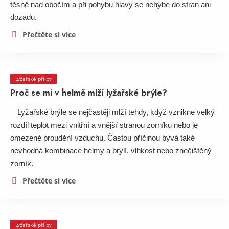
těsně nad obočím a při pohybu hlavy se nehýbe do stran ani
dozadu.
Přečtěte si více
Lyžařské přilby
Proč se mi v helmě mlží lyžařské brýle?
Lyžařské brýle se nejčastěji mlží tehdy, když vznikne velký
rozdíl teplot mezi vnitřní a vnější stranou zorníku nebo je
omezené proudění vzduchu. Častou příčinou bývá také
nevhodná kombinace helmy a brýlí, vlhkost nebo znečištěný
zorník.
Přečtěte si více
Lyžařské přilby