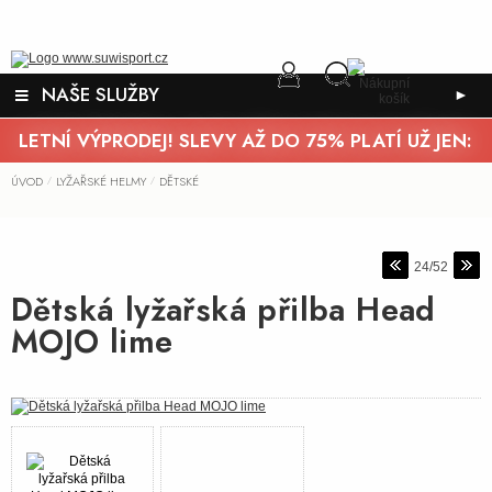
NAŠE SLUŽBY
►
LETNÍ VÝPRODEJ! SLEVY AŽ DO 75% PLATÍ UŽ JEN:
ÚVOD
LYŽAŘSKÉ HELMY
DĚTSKÉ
/
/
24/52
Dětská lyžařská přilba Head
MOJO lime