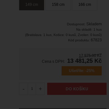
149
c
m
158
c
m
166
c
m
Skladem
Dostupnost:
Na skladě:
1 kus
(Bratislava: 1 kus, Košice: 0 kusů, Zvolen: 0 kusů)
67823
Kód produktu:
17 975,00
Kč
13 481,25
Kč
Cena s DPH:
Ušetříte:
-25%
-
+
DO KOŠÍKU