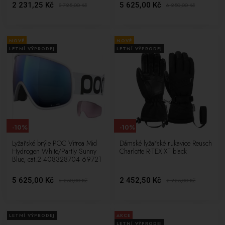
2 231,25 Kč
5 625,00 Kč
3 725,00
Kč
6 250,00
Kč
NOVÉ
NOVÉ
LETNÍ VÝPRODEJ
LETNÍ VÝPRODEJ
-10%
-10%
Lyžařské brýle POC Vitrea Mid
Dámské lyžařské rukavice Reusch
Hydrogen White/Partly Sunny
Charlotte R-TEX XT black
Blue, cat.2 408328704 69721
5 625,00 Kč
2 452,50 Kč
6 250,00
Kč
2 725,00
Kč
LETNÍ VÝPRODEJ
AKCE
LETNÍ VÝPRODEJ