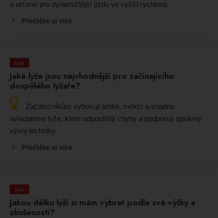
a určené pro dynamičtější jízdu ve vyšší rychlosti.
Přečtěte si více
Lyže
Jaké lyže jsou nejvhodnější pro začínajícího
dospělého lyžaře?
Začátečníkům vyhovují lehké, měkčí a snadno
ovladatelné lyže, které odpouštějí chyby a podporují správný
vývoj techniky.
Přečtěte si více
Lyže
Jakou délku lyží si mám vybrat podle své výšky a
zkušeností?