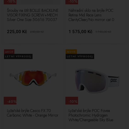
-10%
-10%
Šrouby na štít BOLLE BACKLINE
Náhradní sklo na brýle POC
VISOR FIXING SCREW+MECH
Retina Mid Race Lens
Silver One Size 50616 70037
ClarityClear/No mirror cat.0
225,00 Kč
1 575,00 Kč
250,00
Kč
1 750,00
Kč
AKCE
NOVÉ
LETNÍ VÝPRODEJ
LETNÍ VÝPRODEJ
-40%
-10%
Lyžařské brýle Casco FX 70
Lyžařské brýle POC Fovea
Carbonic White - Orange Mirror
Photochromic Hydrogen
White/Changeable Sky Blue