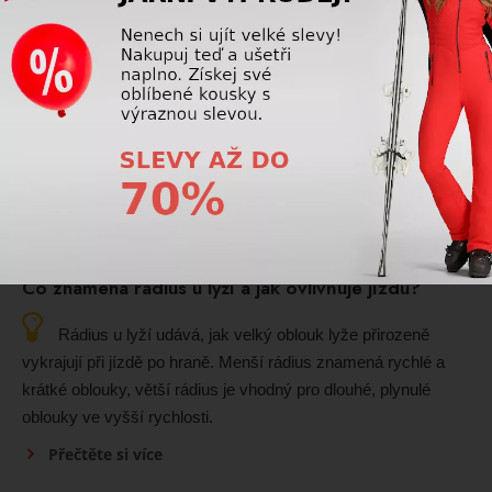
Kratší lyže se obecně ovládají snadněji, rychleji reagují
na pohyby lyžaře a usnadňují zahájení oblouku. Proto jsou
vhodné především pro začátečníky a mírně pokročilé lyžaře,
jejich délka by však měla vždy odpovídat výšce, hmotnosti a
schopnostem lyžaře.
Přečtěte si více
Lyže
Co znamená rádius u lyží a jak ovlivňuje jízdu?
Rádius u lyží udává, jak velký oblouk lyže přirozeně
vykrajují při jízdě po hraně. Menší rádius znamená rychlé a
krátké oblouky, větší rádius je vhodný pro dlouhé, plynulé
oblouky ve vyšší rychlosti.
Přečtěte si více