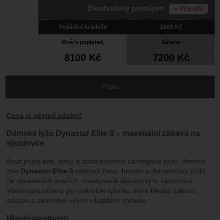
Dlouhodobý pronájem
›› Více info
Pojištění krádeže
1800 Kč
Roční poplatek
Záloha
8100 Kč
7200 Kč
Popis
Cena je včetně vázání!
Dámské lyže Dynastar Elite 8 – maximální zábava na
sjezdovce
Když přijde den, který si žádá pořádné carvingové jízdy, dámské
lyže
Dynastar Elite 8
nabízejí živou, hravou a dynamickou jízdu
na upravených svazích. Inspirované slalomovými závodními
lyžemi jsou určeny pro pokročilé lyžařky, které hledají zábavu,
odezvu a spolehlivý výkon v každém oblouku.
Hlavní vlastnosti