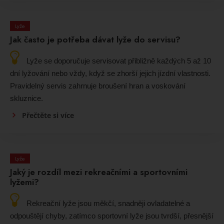
Lyže
Jak často je potřeba dávat lyže do servisu?
Lyže se doporučuje servisovat přibližně každých 5 až 10
dní lyžování nebo vždy, když se zhorší jejich jízdní vlastnosti.
Pravidelný servis zahrnuje broušení hran a voskování
skluznice.
Přečtěte si více
Lyže
Jaký je rozdíl mezi rekreačními a sportovními
lyžemi?
Rekreační lyže jsou měkčí, snadněji ovladatelné a
odpouštějí chyby, zatímco sportovní lyže jsou tvrdší, přesnější