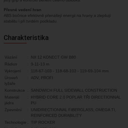
jistý grip a kontrolu během celého oblouku.
Přesné vedení hran
ABS bočnice efektivně přenášejí energii na hrany a zlepšují
stabilitu i při tvrdém podkladu.
Charakteristika
Vázání
:
NX 12 KONECT GW B80
Rádius
:
9-11-13 m
Vykrojení
:
118-67-103 - 118-68-103 - 119-69-104 mm
Úroveň
:
ADV, PROFI
lyžaře
Konstrukce
:
SANDWICH FULL SIDEWALL CONSTRUCTION
Materiál
:
HYBRID CORE 2.0 POPLAR TŘI DIRECTIONNAL
jádra
PU
Zpevnění
:
UNIDIRECTIONNAL FIBERGLASS, OMEGA TI,
REINFORCED DURABILITY
Technologie
:
TIP ROCKER