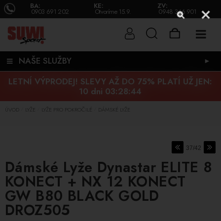
BA:
KE:
ZV:
0903 691 202
Otvoríme 15.9.
0948 346 901
NAŠE SLUŽBY
►
LETNÍ VÝPRODEJ! SLEVY AŽ DO 75% PLATÍ UŽ JEN:
10 dni 03:28:43
ÚVOD
LYŽE
LYŽE PRO POKROČILÉ
DÁMSKÉ LYŽE
/
/
/
37/42
Dámské Lyže Dynastar ELITE 8
KONECT + NX 12 KONECT
GW B80 BLACK GOLD
DROZ505