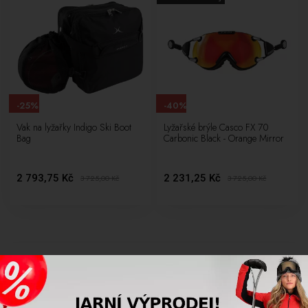
-25%
-40%
Vak na lyžařky Indigo Ski Boot
Lyžařské brýle Casco FX 70
Bag
Carbonic Black - Orange Mirror
2 793,75 Kč
2 231,25 Kč
3 725,00
Kč
3 725,00
Kč
Lyže
Jsou kratší lyže jednodušší na učení?