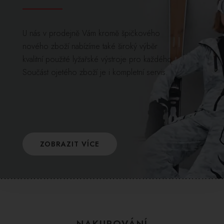
U nás v prodejně Vám kromě špičkového
nového zboží nabízíme také široký výběr
kvalitní použité lyžařské výstroje pro každého.
Součást ojetého zboží je i kompletní servis.
ZOBRAZIT VÍCE
NAKUPOVÁNÍ