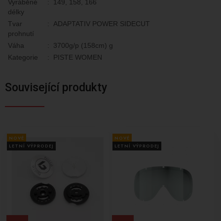
Vyráběné
:
149, 158, 166
délky
Tvar
:
ADAPTATIV POWER SIDECUT
prohnutí
Váha
:
3700g/p (158cm) g
Kategorie
:
PISTE WOMEN
Související produkty
NOVÉ
NOVÉ
LETNÍ VÝPRODEJ
LETNÍ VÝPRODEJ