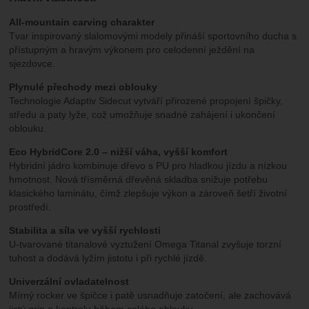
All-mountain carving charakter
Tvar inspirovaný slalomovými modely přináší sportovního ducha s
přístupným a hravým výkonem pro celodenní ježdění na
sjezdovce.
Plynulé přechody mezi oblouky
Technologie Adaptiv Sidecut vytváří přirozené propojení špičky,
středu a paty lyže, což umožňuje snadné zahájení i ukončení
oblouku.
Eco HybridCore 2.0 – nižší váha, vyšší komfort
Hybridní jádro kombinuje dřevo s PU pro hladkou jízdu a nízkou
hmotnost. Nová třísměrná dřevěná skladba snižuje potřebu
klasického laminátu, čímž zlepšuje výkon a zároveň šetří životní
prostředí.
Stabilita a síla ve vyšší rychlosti
U-tvarované titanalové vyztužení Omega Titanal zvyšuje torzní
tuhost a dodává lyžím jistotu i při rychlé jízdě.
Univerzální ovladatelnost
Mírný rocker ve špičce i patě usnadňuje zatočení, ale zachovává