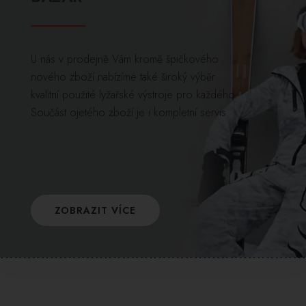
U nás v prodejně Vám kromě špičkového
nového zboží nabízíme také široký výběr
kvalitní použité lyžařské výstroje pro každého.
Součást ojetého zboží je i kompletní servis.
ZOBRAZIT VÍCE