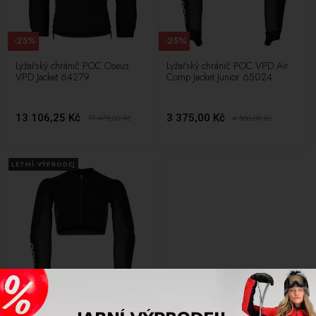
-25%
-25%
Lyžařský chránič POC Oseus
Lyžařský chránič POC VPD Air
VPD Jacket 64279
Comp Jacket Junior 65024
13 106,25 Kč
3 375,00 Kč
17 475,00
Kč
4 500,00
Kč
LETNÍ VÝPRODEJ
-25%
Lyžařský chránič POC VPD Air