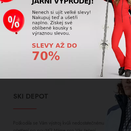
Comp Jacket 65019
3 750,00 Kč
5 000,00
Kč
SKI DEPOT
Poškodila se Vám výstroj kvůli nedostatečnému
ošetření po použití? Máme pro Vás řešení,