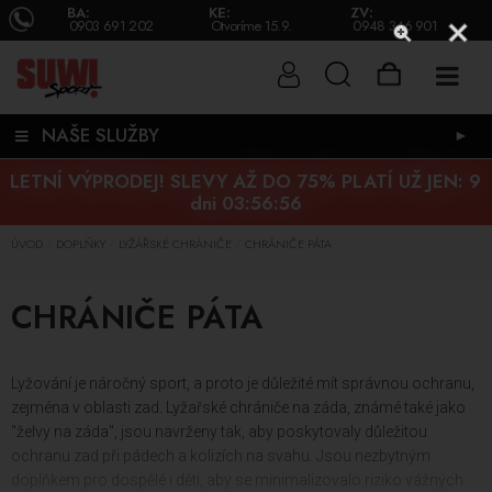
BA:
KE:
ZV:
0903 691 202
Otvoríme 15.9.
0948 346 901
NAŠE SLUŽBY
►
LETNÍ VÝPRODEJ! SLEVY AŽ DO 75% PLATÍ UŽ JEN:
9
dni 03:56:55
ÚVOD
DOPLŇKY
LYŽÁŘSKÉ CHRÁNIČE
CHRÁNIČE PÁTA
/
/
/
CHRÁNIČE PÁTA
Lyžování je náročný sport, a proto je důležité mít správnou ochranu,
zejména v oblasti zad. Lyžařské chrániče na záda, známé také jako
"želvy na záda", jsou navrženy tak, aby poskytovaly důležitou
ochranu zad při pádech a kolizích na svahu. Jsou nezbytným
doplňkem pro dospělé i děti, aby se minimalizovalo riziko vážných