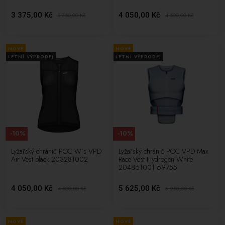
3 375,00 Kč
4 050,00 Kč
3 750,00
Kč
4 500,00
Kč
NOVÉ
NOVÉ
LETNÍ VÝPRODEJ
LETNÍ VÝPRODEJ
-10%
-10%
Lyžařský chránič POC W´s VPD
Lyžařský chránič POC VPD Max
Air Vest black 203281002
Race Vest Hydrogen White
204861001 69755
4 050,00 Kč
5 625,00 Kč
4 500,00
Kč
6 250,00
Kč
NOVÉ
NOVÉ