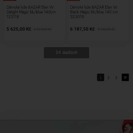
Dámské lyže BAZAR Elan W
Dámské lyže BAZAR Elan W
Delight Magic bk/blue 140cm
Black Magic bk/blue 140 cm
123118
323018
5 625,00 Kč
6 187,50 Kč
9 225,00
Kč
8 725,00
Kč
24 dalších
1
2
3