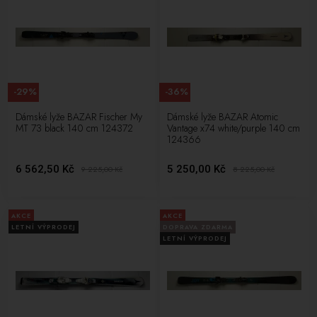
-29%
-36%
Dámské lyže BAZAR Fischer My
Dámské lyže BAZAR Atomic
MT 73 black 140 cm 124372
Vantage x74 white/purple 140 cm
124366
6 562,50 Kč
5 250,00 Kč
9 225,00
Kč
8 225,00
Kč
AKCE
AKCE
LETNÍ VÝPRODEJ
DOPRAVA ZDARMA
LETNÍ VÝPRODEJ