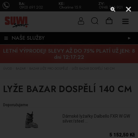
BA:
KE:
ZV:
0903 691 202
Otvoríme 15.9.
0948 346 901
NAŠE SLUŽBY
►
LETNÍ VÝPRODEJ! SLEVY AŽ DO 75% PLATÍ UŽ JEN:
8
dni 12:17:21
ÚVOD
BAZAR
BAZAR LYŽE PRO DOSPĚLÉ
LYŽE BAZAR DOSPĚLÍ 140 CM
/
/
/
LYŽE BAZAR DOSPĚLÍ 140 CM
Doporučujeme
Dámské lyžařky Dalbello FXR W GW
silver/steel ...
5 152,50 Kč