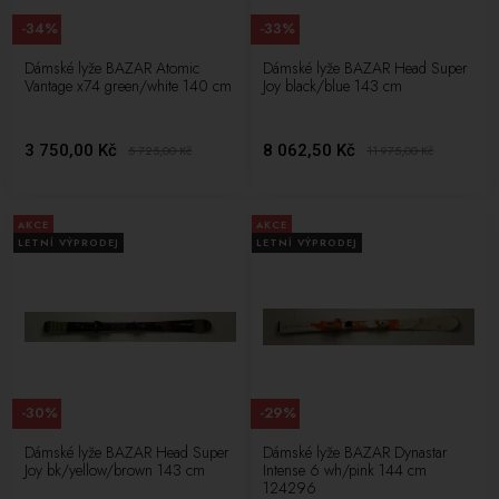
-34%
-33%
Dámské lyže BAZAR Atomic
Dámské lyže BAZAR Head Super
Vantage x74 green/white 140 cm
Joy black/blue 143 cm
3 750,00 Kč
8 062,50 Kč
5 725,00
Kč
11 975,00
Kč
AKCE
AKCE
LETNÍ VÝPRODEJ
LETNÍ VÝPRODEJ
-30%
-29%
Dámské lyže BAZAR Head Super
Dámské lyže BAZAR Dynastar
Joy bk/yellow/brown 143 cm
Intense 6 wh/pink 144 cm
124296