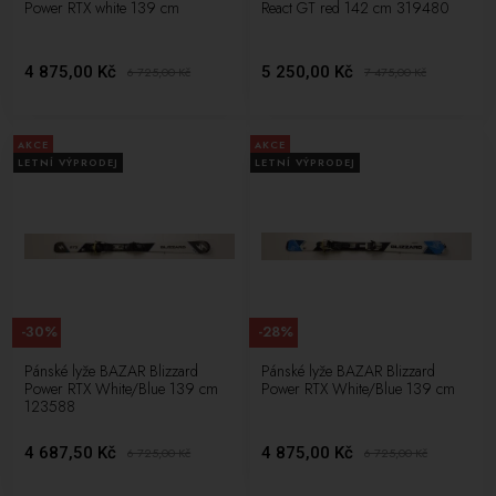
Power RTX white 139 cm
React GT red 142 cm 319480
4 875,00 Kč
5 250,00 Kč
6 725,00
Kč
7 475,00
Kč
AKCE
AKCE
LETNÍ VÝPRODEJ
LETNÍ VÝPRODEJ
-30%
-28%
Pánské lyže BAZAR Blizzard
Pánské lyže BAZAR Blizzard
Power RTX White/Blue 139 cm
Power RTX White/Blue 139 cm
123588
4 687,50 Kč
4 875,00 Kč
6 725,00
Kč
6 725,00
Kč