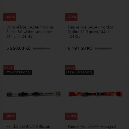
-40%
-29%
Dámské lyže BAZAR Nordica
Pánské lyže BAZAR Nordica
Sentra S6 white/black/brown
Spitfire 75 R green 144 cm
144 cm 124142
124128
5 250,00 Kč
6 187,50 Kč
8 725,00
Kč
8 725,00
Kč
AKCE
AKCE
LETNÍ VÝPRODEJ
LETNÍ VÝPRODEJ
-28%
-30%
Pánské lyže BAZAR Blizzard
Pánské lyže BAZAR Rossignol