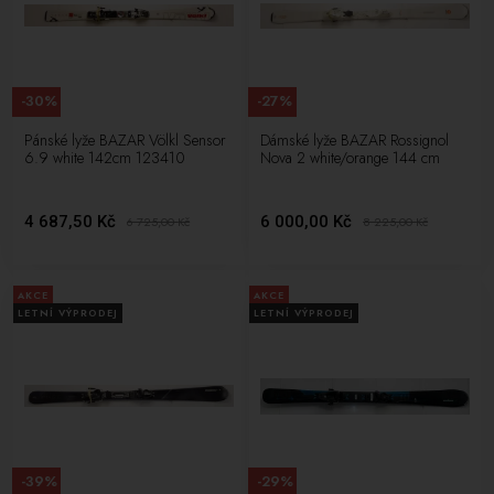
-30%
-27%
Pánské lyže BAZAR Völkl Sensor
Dámské lyže BAZAR Rossignol
6.9 white 142cm 123410
Nova 2 white/orange 144 cm
4 687,50 Kč
6 000,00 Kč
6 725,00
Kč
8 225,00
Kč
AKCE
AKCE
LETNÍ VÝPRODEJ
LETNÍ VÝPRODEJ
-39%
-29%