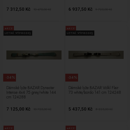
7 312,50 Kč
6 937,50 Kč
10 475,00
Kč
9 725,00
Kč
AKCE
AKCE
LETNÍ VÝPRODEJ
LETNÍ VÝPRODEJ
-34%
-34%
Dámské lyže BAZAR Dynastar
Dámské lyže BAZAR Völkl Flair
Intense 4x4 75 grey/white 144
73 white/bordo 141 cm 124248
cm 124288
7 125,00 Kč
5 437,50 Kč
10 725,00
Kč
8 225,00
Kč
AKCE
AKCE