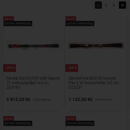
1
2
3
AKCE
AKCE
LETNÍ VÝPRODEJ
LETNÍ VÝPRODEJ
-29%
-29%
Pánské lyže BAZAR Völkl Deacon
Dámské lyže BAZAR Dynastar
72 Anthracite/Red 144 cm
Elite 3 W brown/white 142 cm
324195
322031
5 812,50 Kč
7 125,00 Kč
8 225,00
Kč
9 975,00
Kč
AKCE
AKCE
LETNÍ VÝPRODEJ
LETNÍ VÝPRODEJ