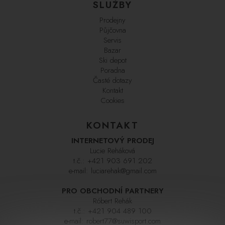
SLUŽBY
Prodejny
Půjčovna
Servis
Bazar
Ski depot
Poradna
Časté dotazy
Kontakt
Cookies
KONTAKT
INTERNETOVÝ PRODEJ
Lucie Reháková
t.č.:
+421 903 691 202
e-mail:
luciarehak@gmail.com
PRO OBCHODNÍ PARTNERY
Róbert Rehák
t.č.:
+421 904 489 100
e-mail:
robert77@suwisport.com