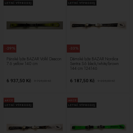
LETNÍ VÝPRODEJ
LETNÍ VÝPRODEJ
-29%
-33%
Pánské lyže BAZAR Völkl Deacon
Dámské lyže BAZAR Nordica
7.6 yellow 140 cm
Sentra S6 black/white/brown
144 cm 124146
6 937,50 Kč
6 187,50 Kč
9 725,00
Kč
9 225,00
Kč
AKCE
AKCE
LETNÍ VÝPRODEJ
LETNÍ VÝPRODEJ