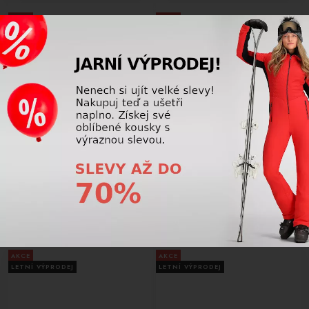
AKCE
AKCE
LETNÍ VÝPRODEJ
LETNÍ VÝPRODEJ
-29%
-34%
Dámské lyže BAZAR Head W
Pánské lyže BAZAR Blizzard RTX
Easy Joy brown/black 143cm
Race orange/black 139 cm
123612
123556
6 187,50 Kč
4 125,00 Kč
8 725,00
Kč
6 225,00
Kč
AKCE
AKCE
LETNÍ VÝPRODEJ
LETNÍ VÝPRODEJ