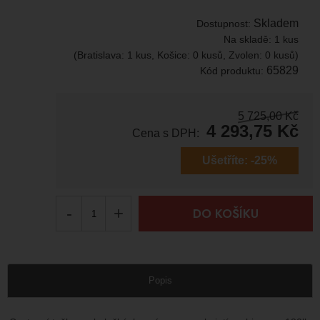
Skladem
Dostupnost:
Na skladě:
1 kus
(Bratislava: 1 kus, Košice: 0 kusů, Zvolen: 0 kusů)
65829
Kód produktu:
5 725,00
Kč
4 293,75
Kč
Cena s DPH:
Ušetříte:
-25%
-
+
DO KOŠÍKU
Popis