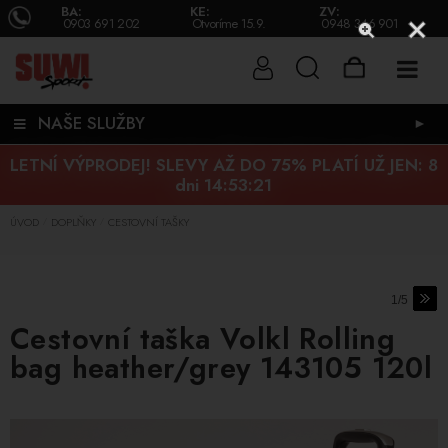
BA:
KE:
ZV:
0903 691 202
Otvoríme 15.9.
0948 346 901
NAŠE SLUŽBY
►
LETNÍ VÝPRODEJ! SLEVY AŽ DO 75% PLATÍ UŽ JEN:
8
dni 14:53:21
ÚVOD
DOPLŇKY
CESTOVNÍ TAŠKY
/
/
1/5
Cestovní taška Volkl Rolling
bag heather/grey 143105 120l