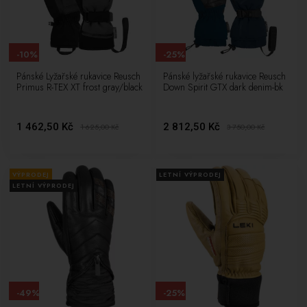
-10%
-25%
Pánské Lyžařské rukavice Reusch
Pánské lyžařské rukavice Reusch
Primus R-TEX XT frost gray/black
Down Spirit GTX dark denim-bk
1 462,50 Kč
2 812,50 Kč
1 625,00
Kč
3 750,00
Kč
VÝPRODEJ
LETNÍ VÝPRODEJ
LETNÍ VÝPRODEJ
-49%
-25%