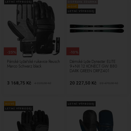
LETNÍ VÝPRODEJ
DOPRAVA ZDARMA
NOVÉ
LETNÍ VÝPRODEJ
-25%
-10%
Pánské Lyžařské rukavice Reusch
Dámské Lyže Dynastar ELITE
Marco Schwarz black
9+NX 12 KONECT GW B80
DARK GREEN DRPZ401
3 168,75 Kč
20 227,50 Kč
4 225,00
Kč
22 475,00
Kč
NOVÉ
LETNÍ VÝPRODEJ
LETNÍ VÝPRODEJ