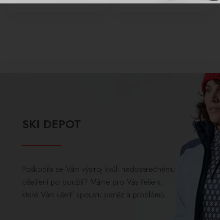
SKI DEPOT
Poškodila se Vám výstroj kvůli nedostatečnému
ošetření po použití? Máme pro Vás řešení,
které Vám ušetří spoustu peněz a problémů.