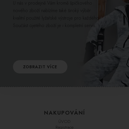
U nás v prodejně Vám kromě špičkového
nového zboží nabízíme také široký výběr
kvalitní použité lyžařské výstroje pro každého.
Součást ojetého zboží je i kompletní servis.
ZOBRAZIT VÍCE
NAKUPOVÁNÍ
ÚVOD
Registrace