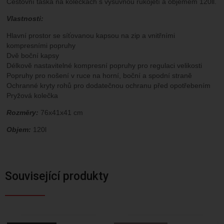
Cestovní taška na kolečkách s výsuvnou rukojetí a objemem 120ll.
Vlastnosti:
Hlavní prostor se síťovanou kapsou na zip a vnitřními
kompresními popruhy
Dvě boční kapsy
Délkově nastavitelné kompresní popruhy pro regulaci velikosti
Popruhy pro nošení v ruce na horní, boční a spodní straně
Ochranné kryty rohů pro dodatečnou ochranu před opotřebením
Pryžová kolečka
Rozměry:
76x41x41 cm
Objem:
120l
Související produkty