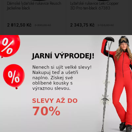
Dámské lyžařské rukavice Reusch
Lyžařské rukavice Leki Copper
Jackeline black
3D Pro tan-black 67383
2 812,50 Kč
2 343,75 Kč
5 500,00
Kč
3 125,00
Kč
VÝPRODEJ
VÝPRODEJ
LETNÍ VÝPRODEJ
LETNÍ VÝPRODEJ
-48%
-50%
Lyžařské rukavice Reusch Luke R-
Dámské lyžařské rukavice Reusch
tex XT black/neon green
RE:KNIT Victoria R-tex XT
black/gold 21
843,75 Kč
1 500,00 Kč
1 625,00
Kč
3 000,00
Kč