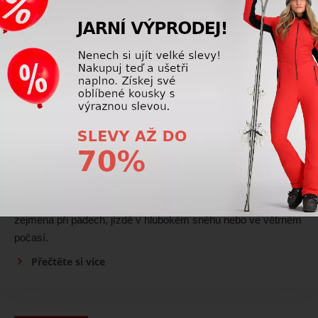
modelů je navrženo s vyšším pasem, nastavitelným obvodem
nebo ergonomickým střihem, který zajistí spolehlivé držení i
bez nich.
Přečtěte si více
Lyžařské oblečení
Proč je důležitý sněžný pás v lyžařské bundě?
Sněžný pás zabraňuje pronikání sněhu a studeného
vzduchu pod bundu. Zvyšuje tepelný komfort a oceníte ho
zejména při pádech, jízdě v hlubokém sněhu nebo ve větrném
počasí.
Přečtěte si více