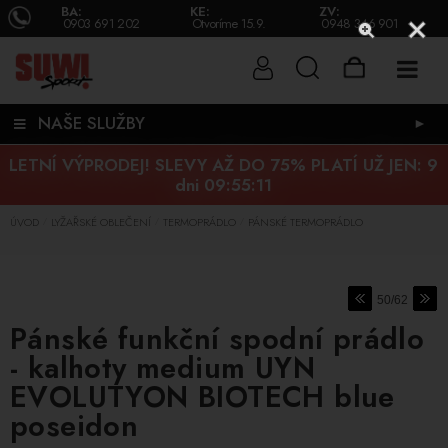
BA:
KE:
ZV:
0903 691 202
Otvoríme 15.9.
0948 346 901
NAŠE SLUŽBY
►
LETNÍ VÝPRODEJ! SLEVY AŽ DO 75% PLATÍ UŽ JEN:
9
dni 09:55:11
ÚVOD
LYŽAŘSKÉ OBLEČENÍ
TERMOPRÁDLO
PÁNSKÉ TERMOPRÁDLO
/
/
/
50/62
Pánské funkční spodní prádlo
- kalhoty medium UYN
EVOLUTYON BIOTECH blue
poseidon