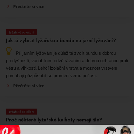
Přečtěte si více
Lyžařské oblečení
Jak si vybrat lyžařskou bundu na jarní lyžování?
Při jarním lyžování je důležité zvolit bundu s dobrou
prodyšností, variabilním odvětráváním a dobrou ochranou proti
větru a vlhkosti. Lehčí izolační vrstva a možnost vrstvení
pomáhají přizpůsobit se proměnlivému počasí.
Přečtěte si více
Lyžařské oblečení
Proč některé lyžařské kalhoty nemají šle?
Ne všechny lyžařské kalhoty šle potřebují. Mnoho