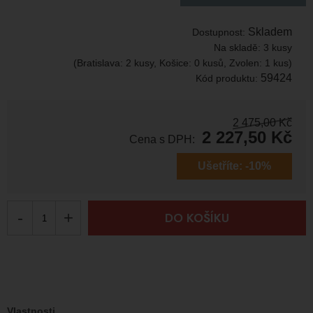
Skladem
Dostupnost:
Na skladě:
3 kusy
(Bratislava: 2 kusy, Košice: 0 kusů, Zvolen: 1 kus)
59424
Kód produktu:
2 475,00
Kč
2 227,50
Kč
Cena s DPH:
Ušetříte:
-10%
-
+
DO KOŠÍKU
Vlastnosti