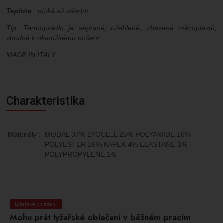
Teplota
: nízká až střední
Tip: Termoprádlo je seprané, ožehlené, zbavené mikroplastů,
vhodné k okamžitému nošení.
MADE IN ITALY
Charakteristika
Materiály
:
MODAL 37% LYOCELL 25% POLYAMIDE 16%
POLYESTER 16% KAPEK 4% ELASTANE 1%
POLYPROPYLENE 1%
Lyžařské oblečení
Mohu prát lyžařské oblečení v běžném pracím