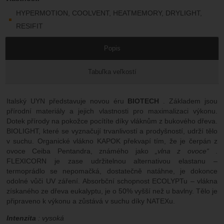
HYPERMOTION, COOLVENT, HEATMEMORY, DRYLIGHT,
RESIFIT
Popis
Tabuľka veľkostí
Italský UYN představuje novou éru
BIOTECH
. Základem jsou
přírodní materiály a jejich vlastnosti pro maximalizaci výkonu.
Dotek přírody na pokožce pocítíte díky vláknům z bukového dřeva.
BIOLIGHT, které se vyznačují trvanlivostí a prodyšností, udrží tělo
v suchu. Organické vlákno KAPOK překvapí tím, že je čerpán z
ovoce Ceiba Pentandra, známého jako
„vlna z ovoce“
.
FLEXICORN je zase udržitelnou alternativou elastanu –
termoprádlo se nepomačká, dostatečně natáhne, je dokonce
odolné vůči UV záření. Absorbční schopnost ECOLYPTu – vlákna
získaného ze dřeva eukalyptu, je o 50% vyšší než u bavlny. Tělo je
připraveno k výkonu a zůstává v suchu díky NATEXu.
Intenzita
: vysoká