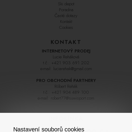
Ski depot
Poradna
Časté dotazy
Kontakt
Cookies
KONTAKT
INTERNETOVÝ PRODEJ
Lucie Reháková
t.č.:
+421 903 691 202
e-mail:
luciarehak@gmail.com
PRO OBCHODNÍ PARTNERY
Róbert Rehák
t.č.:
+421 904 489 100
e-mail:
robert77@suwisport.com
INFOLINKA
Nastavení souborů cookies