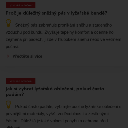
Lyžařské oblečení
Proč je důležitý sněžný pás v lyžařské bundě?
Sněžný pás zabraňuje pronikání sněhu a studeného
vzduchu pod bundu. Zvyšuje tepelný komfort a oceníte ho
zejména při pádech, jízdě v hlubokém sněhu nebo ve větrném
počasí.
Přečtěte si více
Lyžařské oblečení
Jak si vybrat lyžařské oblečení, pokud často
padám?
Pokud často padáte, vybírejte odolné lyžařské oblečení s
pevnějšími materiály, vyšší voděodolností a zesílenými
částmi. Důležitá je také volnost pohybu a ochrana před
vlhkostí.