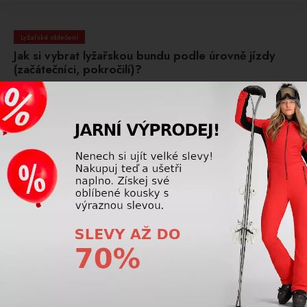
Lyžařské oblečení
Jak si vybrat lyžařskou bundu podle úrovně jízdy
(začátečníci, pokročilí)?
Začátečníci ocení teplejší a pohodlné bundy, pokročilí by
měli hledat rovnováhu mezi prodyšností a ochranou a
sportovní lyžaři potřebují technické bundy s vysokou
prodyšností, nízkou hmotností a dobrou ochranou proti větru a
vodě.
Přečtěte si více
Lyžařské oblečení
Jak se vyznat v označeních DWR, 2L, 3L u
lyžařského oblečení?