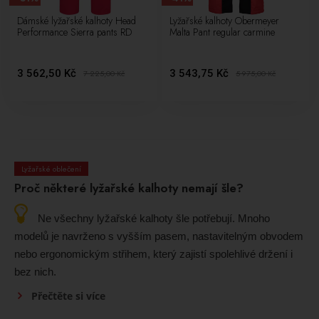
Dámské lyžařské kalhoty Head
Lyžařské kalhoty Obermeyer
Performance Sierra pants RD
Malta Pant regular carmine
3 562,50 Kč
3 543,75 Kč
7 225,00
Kč
5 975,00
Kč
Lyžařské oblečení
Proč některé lyžařské kalhoty nemají šle?
Ne všechny lyžařské kalhoty šle potřebují. Mnoho
modelů je navrženo s vyšším pasem, nastavitelným obvodem
nebo ergonomickým střihem, který zajistí spolehlivé držení i
bez nich.
Přečtěte si více