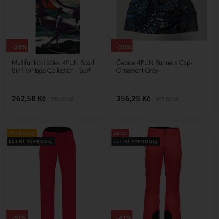
-25%
-25%
Multifunkční šátek 4FUN Scarf
Čepice 4FUN Runners Cap-
8in1 Vintage Collection - Surf
Ornament Grey
262,50 Kč
356,25 Kč
350,00
Kč
475,00
Kč
VÝPRODEJ
AKCE
LETNÍ VÝPRODEJ
LETNÍ VÝPRODEJ
-51%
-41%