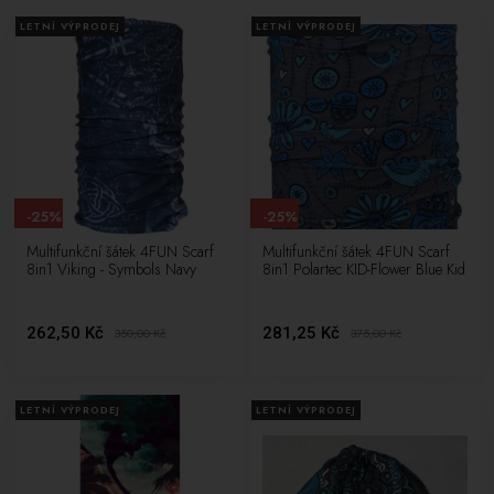
LETNÍ VÝPRODEJ
LETNÍ VÝPRODEJ
-25%
-25%
Multifunkční šátek 4FUN Scarf
Multifunkční šátek 4FUN Scarf
8in1 Viking - Symbols Navy
8in1 Polartec KID-Flower Blue Kid
262,50 Kč
281,25 Kč
350,00
Kč
375,00
Kč
LETNÍ VÝPRODEJ
LETNÍ VÝPRODEJ