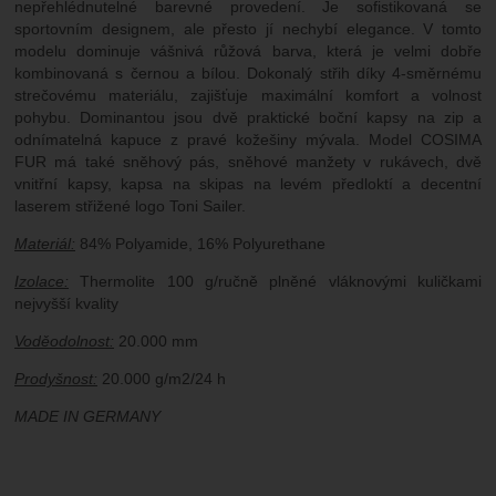
nepřehlédnutelné barevné provedení. Je sofistikovaná se
sportovním designem, ale přesto jí nechybí elegance. V tomto
modelu dominuje vášnivá růžová barva, která je velmi dobře
kombinovaná s černou a bílou. Dokonalý střih díky 4-směrnému
strečovému materiálu, zajišťuje maximální komfort a volnost
pohybu. Dominantou jsou dvě praktické boční kapsy na zip a
odnímatelná kapuce z pravé kožešiny mývala. Model COSIMA
FUR má také sněhový pás, sněhové manžety v rukávech, dvě
vnitřní kapsy, kapsa na skipas na levém předloktí a decentní
laserem střižené logo Toni Sailer.
Materiál:
84% Polyamide, 16% Polyurethane
Izolace:
Thermolite 100 g/ručně plněné vláknovými kuličkami
nejvyšší kvality
Voděodolnost:
20.000 mm
Prodyšnost:
20.000 g/m2/24 h
MADE IN GERMANY