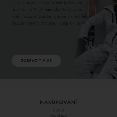
U nás v prodejně Vám kromě špičkového
nového zboží nabízíme také široký výběr
kvalitní použité lyžařské výstroje pro každého.
Součást ojetého zboží je i kompletní servis.
ZOBRAZIT VÍCE
NAKUPOVÁNÍ
ÚVOD
Registrace