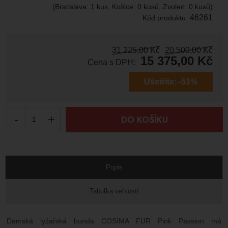
(Bratislava: 1 kus, Košice: 0 kusů, Zvolen: 0 kusů)
46261
Kód produktu:
31 225,00
Kč
20 500,00
Kč
15 375,00
Kč
Cena s DPH:
Ušetříte:
-51%
-
+
DO KOŠÍKU
Popis
Tabuľka veľkostí
Dámská lyžařská bunda COSIMA FUR Pink Passion má