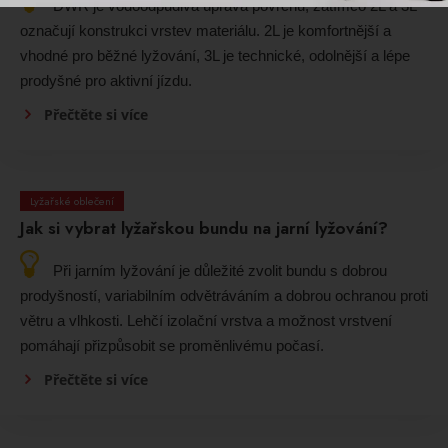
DWR je vodoodpudivá úprava povrchu, zatímco 2L a 3L
označují konstrukci vrstev materiálu. 2L je komfortnější a
vhodné pro běžné lyžování, 3L je technické, odolnější a lépe
prodyšné pro aktivní jízdu.
Přečtěte si více
Lyžařské oblečení
Jak si vybrat lyžařskou bundu na jarní lyžování?
Při jarním lyžování je důležité zvolit bundu s dobrou
prodyšností, variabilním odvětráváním a dobrou ochranou proti
větru a vlhkosti. Lehčí izolační vrstva a možnost vrstvení
pomáhají přizpůsobit se proměnlivému počasí.
Přečtěte si více