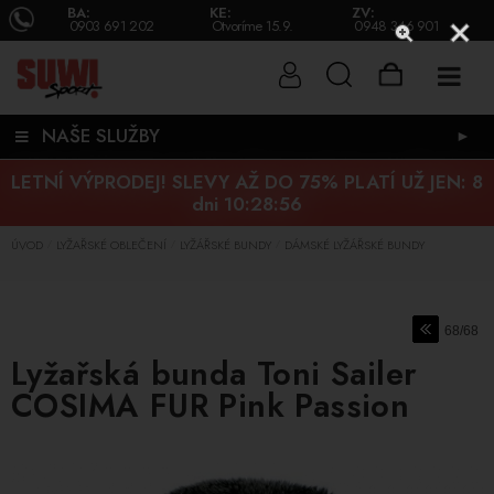
BA:
KE:
ZV:
0903 691 202
Otvoríme 15.9.
0948 346 901
NAŠE SLUŽBY
►
LETNÍ VÝPRODEJ! SLEVY AŽ DO 75% PLATÍ UŽ JEN:
8
dni 10:28:55
ÚVOD
LYŽAŘSKÉ OBLEČENÍ
LYŽÁŘSKÉ BUNDY
DÁMSKÉ LYŽÁŘSKÉ BUNDY
/
/
/
68/68
Lyžařská bunda Toni Sailer
COSIMA FUR Pink Passion