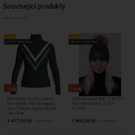
Související produkty
NOVÉ
NOVÉ
LETNÍ VÝPRODEJ
LETNÍ VÝPRODEJ
-10%
-10%
Dámské termo triko, merino
Lyžařská čepice R-JET FOR YOU
termoprádlo We Norwegians
Top Fashion basic TF/BA
Voss Chevron ZipUp Women -
14_UNI
Navy Blue
4 477,50 Kč
1 800,00 Kč
4 975,00
Kč
2 000,00
Kč