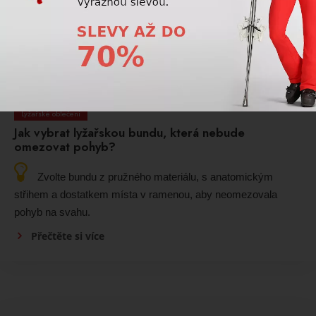
chrání uši i pokožku hlavy před omrznutím. Navíc je stylovým
doplňkem zimního oblečení.
Přečtěte si více
Lyžařské oblečení
Jak vybrat lyžařskou bundu, která nebude
omezovat pohyb?
Zvolte bundu z pružného materiálu, s anatomickým
střihem a dostatkem místa v ramenou, aby neomezovala
pohyb na svahu.
Přečtěte si více