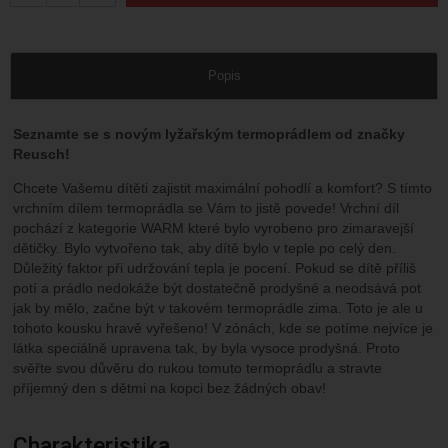
Popis
Seznamte se s novým lyžařským termoprádlem od značky
Reusch!
Chcete Vašemu dítěti zajistit maximální pohodlí a komfort? S tímto
vrchním dílem termoprádla se Vám to jistě povede! Vrchní díl
pochází z kategorie WARM které bylo vyrobeno pro zimaravejší
dětičky. Bylo vytvořeno tak, aby dítě bylo v teple po celý den.
Důležitý faktor při udržování tepla je pocení. Pokud se dítě příliš
potí a prádlo nedokáže být dostatečně prodyšné a neodsává pot
jak by mělo, začne být v takovém termoprádle zima. Toto je ale u
tohoto kousku hravě vyřešeno! V zónách, kde se potíme nejvíce je
látka speciálně upravena tak, by byla vysoce prodyšná. Proto
svěřte svou důvěru do rukou tomuto termoprádlu a stravte
příjemný den s dětmi na kopci bez žádných obav!
Charakteristika