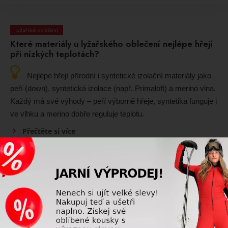
Lyžařské oblečení
Které materiály u lyžařského oblečení nejlépe hřejí
při nízkých teplotách?
Nejlépe hřejí přírodní i syntetické izolační materiály jako
peří (down), syntetická izolace (např. Primaloft) a merino vlna.
Každý má své výhody – peří výborně hřeje, syntetika funguje i
ve vlhku a merino dobře reguluje teplotu.
Přečtěte si více
Poradna
Proč nosit v zimě čepici?
V zimě čepice chrání hlavu před ztrátou tepla, větrem a
mrazem. Udržuje tělo v teple, snižuje riziko nachlazení a