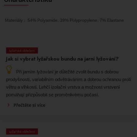
Materiály
:
54% Polyamide, 39% Polypropylene, 7% Elastane
Lyžařské oblečení
Jak si vybrat lyžařskou bundu na jarní lyžování?
Při jarním lyžování je důležité zvolit bundu s dobrou
prodyšností, variabilním odvětráváním a dobrou ochranou proti
větru a vlhkosti. Lehčí izolační vrstva a možnost vrstvení
pomáhají přizpůsobit se proměnlivému počasí.
Přečtěte si více
Lyžařské oblečení