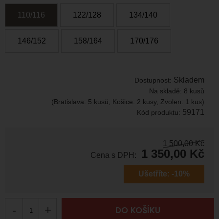
110/116
122/128
134/140
146/152
158/164
170/176
Skladem
Dostupnost:
Na skladě:
8 kusů
(Bratislava: 5 kusů, Košice: 2 kusy, Zvolen: 1 kus)
59171
Kód produktu:
1 500,00
Kč
1 350,00
Kč
Cena s DPH:
Ušetříte:
-10%
-
+
DO KOŠÍKU