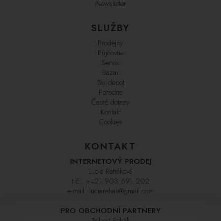
Newsletter
SLUŽBY
Prodejny
Půjčovna
Servis
Bazar
Ski depot
Poradna
Časté dotazy
Kontakt
Cookies
KONTAKT
INTERNETOVÝ PRODEJ
Lucie Reháková
t.č.:
+421 903 691 202
e-mail:
luciarehak@gmail.com
PRO OBCHODNÍ PARTNERY
Róbert Rehák