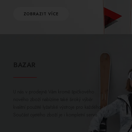
ZOBRAZIT VÍCE
BAZAR
U nás v prodejně Vám kromě špičkového
nového zboží nabízíme také široký výběr
kvalitní použité lyžařské výstroje pro každého.
Součást ojetého zboží je i kompletní servis.