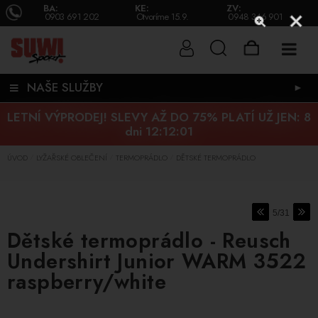
BA:
KE:
ZV:
0903 691 202
Otvoríme 15.9.
0948 346 901
NAŠE SLUŽBY
►
LETNÍ VÝPRODEJ! SLEVY AŽ DO 75% PLATÍ UŽ JEN:
8
dni 12:12:00
ÚVOD
LYŽAŘSKÉ OBLEČENÍ
TERMOPRÁDLO
DĚTSKÉ TERMOPRÁDLO
/
/
/
5/31
Dětské termoprádlo - Reusch
Undershirt Junior WARM 3522
raspberry/white