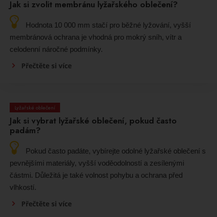
Jak si zvolit membránu lyžařského oblečení?
Hodnota 10 000 mm stačí pro běžné lyžování, vyšší
membránová ochrana je vhodná pro mokrý sníh, vítr a
celodenní náročné podmínky.
Přečtěte si více
Lyžařské oblečení
Jak si vybrat lyžařské oblečení, pokud často
padám?
Pokud často padáte, vybírejte odolné lyžařské oblečení s
pevnějšími materiály, vyšší voděodolností a zesílenými
částmi. Důležitá je také volnost pohybu a ochrana před
vlhkostí.
Přečtěte si více