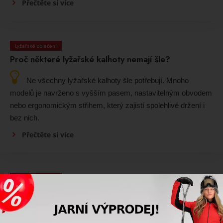
Přečtěte si více
Lyžařské oblečení
Proč některé lyžařské kalhoty nemají šle?
Ne všechny lyžařské kalhoty šle potřebují. Mnoho
modelů je navrženo s vyšším pasem, nastavitelným obvodem
nebo ergonomickým střihem, který zajistí spolehlivé držení i
bez nich.
Přečtěte si více
Lyžařské oblečení
Proč je důležitý sněžný pás v lyžařské bundě?
Sněžný pás zabraňuje pronikání sněhu a studeného