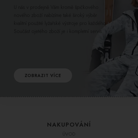
U nás v prodejně Vám kromě špičkového
nového zboží nabízíme také široký výběr
kvalitní použité lyžařské výstroje pro každého.
Součást ojetého zboží je i kompletní servis.
ZOBRAZIT VÍCE
NAKUPOVÁNÍ
ÚVOD