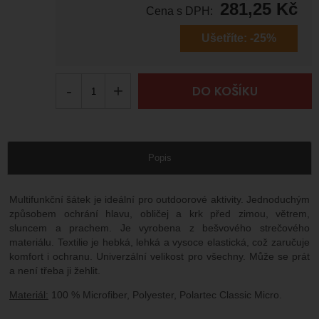
281,25
Kč
Cena s DPH:
Ušetříte:
-25%
-
+
DO KOŠÍKU
Popis
Multifunkční šátek je ideální pro outdoorové aktivity. Jednoduchým
způsobem ochrání hlavu, obličej a krk před zimou, větrem,
sluncem a prachem. Je vyrobena z bešvového strečového
materiálu. Textilie je hebká, lehká a vysoce elastická, což zaručuje
komfort i ochranu. Univerzální velikost pro všechny. Může se prát
a není třeba ji žehlit.
Materiál:
100 % Microfiber, Polyester, Polartec Classic Micro.