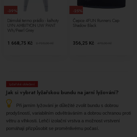
-39%
-25%
Dámské termo prádlo - kalhoty
Čepice 4FUN Runners Cap-
UYN AMBITYON UW PANT
Shadow Black
Wh/Pearl Grey
1 668,75 Kč
356,25 Kč
2 725,00
Kč
475,00
Kč
Lyžařské oblečení
Jak si vybrat lyžařskou bundu na jarní lyžování?
Při jarním lyžování je důležité zvolit bundu s dobrou
prodyšností, variabilním odvětráváním a dobrou ochranou proti
větru a vlhkosti. Lehčí izolační vrstva a možnost vrstvení
pomáhají přizpůsobit se proměnlivému počasí.