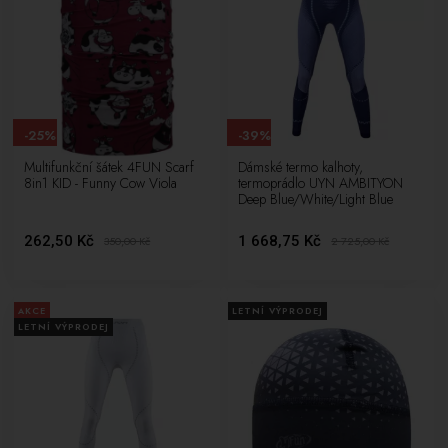
-25%
-39%
Multifunkční šátek 4FUN Scarf
Dámské termo kalhoty,
8in1 KID - Funny Cow Viola
termoprádlo UYN AMBITYON
Deep Blue/White/Light Blue
262,50 Kč
1 668,75 Kč
350,00
Kč
2 725,00
Kč
AKCE
LETNÍ VÝPRODEJ
LETNÍ VÝPRODEJ