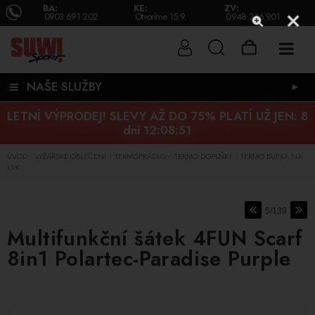
BA:
KE:
ZV:
0903 691 202
Otvoríme 15.9.
0948 346 901
NAŠE SLUŽBY
►
LETNÍ VÝPRODEJ! SLEVY AŽ DO 75% PLATÍ UŽ JEN:
8
dni 12:08:50
ÚVOD
LYŽAŘSKÉ OBLEČENÍ
TERMOPRÁDLO
TERMO DOPLŇKY
TERMO BUFKA NA
/
/
/
/
KRK
5/139
Multifunkční šátek 4FUN Scarf
8in1 Polartec-Paradise Purple