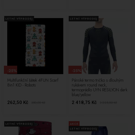
LETNÍ VÝPRODEJ
LETNÍ VÝPRODEJ
-25%
-25%
Multifunkční šátek 4FUN Scarf
Pánské termo tričko s dlouhým
8in1 KID - Robots
rukávem round neck,
termoprádlo UYN RESILYON dark
blue/yellow
262,50 Kč
2 418,75 Kč
350,00
Kč
3 225,00
Kč
LETNÍ VÝPRODEJ
AKCE
LETNÍ VÝPRODEJ