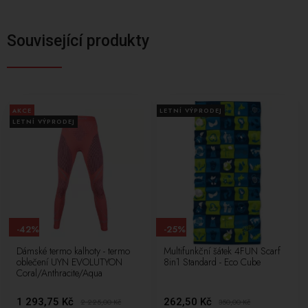
Související produkty
AKCE
LETNÍ VÝPRODEJ
LETNÍ VÝPRODEJ
-42%
-25%
Dámské termo kalhoty - termo
Multifunkční šátek 4FUN Scarf
oblečení UYN EVOLUTYON
8in1 Standard - Eco Cube
Coral/Anthracite/Aqua
1 293,75 Kč
262,50 Kč
2 225,00
Kč
350,00
Kč