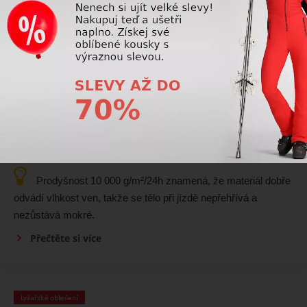
vzduchu pod bundu. Zvyšuje tepelný komfort a oceníte ho
zejména při pádech, jízdě v hlubokém sněhu nebo ve větrném
počasí.
Přečtěte si více
Lyžařské oblečení
Co znamená prodyšnost 10 000 g/m²/24h u
lyžařského oblečení?
Prodyšnost 10 000 g/m²/24h znamená, že materiál dobře
odvádí vlhkost ven, takže se tělo při jízdě nepřehřívá a
nezůstává mokré.
Přečtěte si více
Lyžařské oblečení