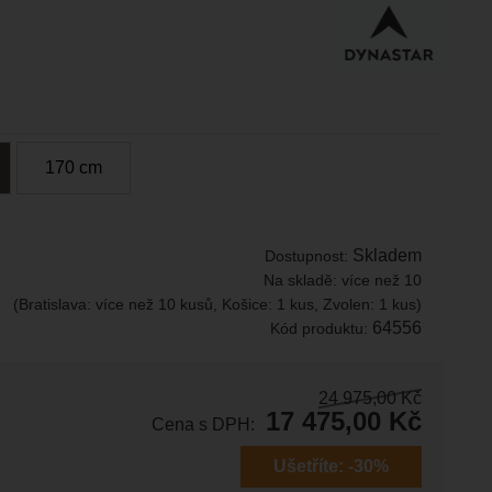
170
c
m
Skladem
Dostupnost:
Na skladě:
více než 10
(Bratislava: více než 10 kusů, Košice: 1 kus, Zvolen: 1 kus)
64556
Kód produktu:
24 975,00
Kč
17 475,00
Kč
Cena s DPH:
Ušetříte:
-30%