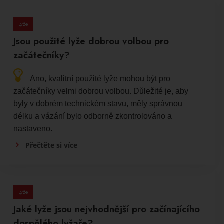
Lyže
Jsou použité lyže dobrou volbou pro
začátečníky?
Ano, kvalitní použité lyže mohou být pro
začátečníky velmi dobrou volbou. Důležité je, aby
byly v dobrém technickém stavu, měly správnou
délku a vázání bylo odborně zkontrolováno a
nastaveno.
Přečtěte si více
Lyže
Jaké lyže jsou nejvhodnější pro začínajícího
dospělého lyžaře?