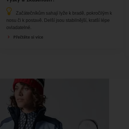
Začátečníkům sahají lyže k bradě, pokročilým k
nosu či k postavě. Delší jsou stabilnější, kratší lépe
ovladatelné.
Přečtěte si více