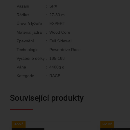
Vázání
:
SPX
Rádius
:
27-30 m
Úroveň lyžaře
:
EXPERT
Materiál jádra
:
Wood Core
Zpevnění
:
Full Sidewall
Technologie
:
Powerdrive Race
Vyráběné délky
:
185-188
Váha
:
4400g g
Kategorie
:
RACE
Související produkty
NOVÉ
NOVÉ