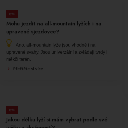
Lyže
Mohu jezdit na all-mountain lyžích i na
upravené sjezdovce?
Ano, all-mountain lyže jsou vhodné i na
upravené svahy. Jsou univerzální a zvládají tvrdý i
měkčí terén.
Přečtěte si více
Lyže
Jakou délku lyží si mám vybrat podle své
výšky a zkušeností?