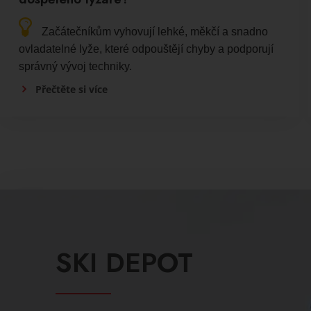
Začátečníkům vyhovují lehké, měkčí a snadno
ovladatelné lyže, které odpouštějí chyby a podporují
správný vývoj techniky.
Přečtěte si více
SKI DEPOT