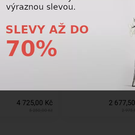
-10%
ké rukavice Reusch Master Pro
Vak na lyžařky Volkl Race backpack tea
ellow
large black/red 142103 115l
4 725,00 Kč
2 677,5
5 250,00
Kč
2 975