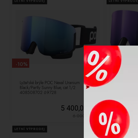
LETNÍ VÝPRODEJ
LETNÍ VÝPRODE
-10%
-10%
Lyžařské brýle POC Nexal Uranium
Lyžařské brý
Black/Partly Sunny Blue, cat.1/2
White/Partly 
408508702 69728
408529677
5 400,00 Kč
6 000,00
Kč
LETNÍ VÝPRODEJ
NOVÉ
LETNÍ VÝPRODE