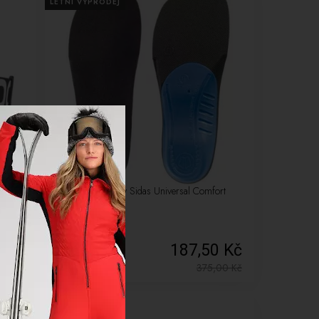
LETNÍ VÝPRODEJ
-50%
Sportovní vložky Sidas Universal Comfort
Junior 7560
0 Kč
187,50 Kč
,00
Kč
375,00
Kč
NOVÉ
LETNÍ VÝPRODEJ