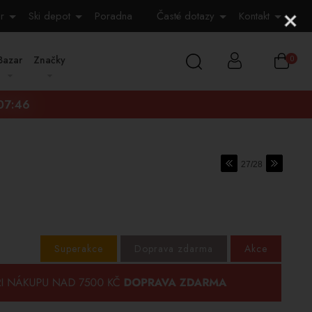
r
Ski depot
Poradna
Časté dotazy
Kontakt
Bazar
Značky
0
:07:45
27/28
Superakce
Doprava zdarma
Akce