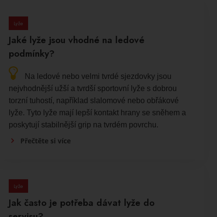
Lyže
Jaké lyže jsou vhodné na ledové
podmínky?
Na ledové nebo velmi tvrdé sjezdovky jsou
nejvhodnější užší a tvrdší sportovní lyže s dobrou
torzní tuhostí, například slalomové nebo obřákové
lyže. Tyto lyže mají lepší kontakt hrany se sněhem a
poskytují stabilnější grip na tvrdém povrchu.
Přečtěte si více
Lyže
Jak často je potřeba dávat lyže do
servisu?