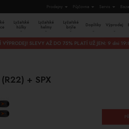
Prodejny
Půjčovna
Servis
Baza
ské
Lyžařské
Lyžařské
Lyžařské
Doplňky
Výprodej
ice
hůlky
helmy
brýle
Í VÝPRODEJ! SLEVY AŽ DO 75% PLATÍ UŽ JEN:
9 dni 19
 (R22) + SPX