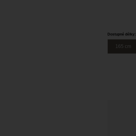
Dostupné délky:
165
c
m