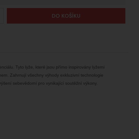
+
DO KOŠÍKU
nciálu. Tyto lyže, které jsou přímo inspirovány lyžemi
nem. Zahrnují všechny výhody exkluzivní technologie
výšení sebevědomí pro vynikající soutěžní výkony.