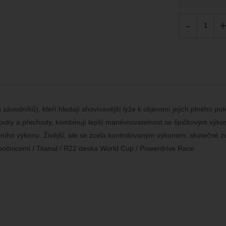
-
vodníků), kteří hledají shovívavější lyže k objevení jejich plného pote
louky a přechody, kombinují lepší manévrovatelnost se špičkovým výko
dního výkonu. Živější, ale se zcela kontrolovaným výkonem: skutečné z
bočnicemi / Titanal / R22 deska World Cup / Powerdrive Race.