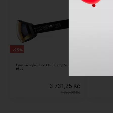
-25%
-10%
Lyžařské brýle Casco FX-80 Strap Vautron+
Pánské Lyžařs
Black
black/white/y
3 731,25 Kč
4 975,00
Kč