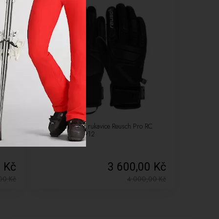
-10%
m
Pánské Lyžařské rukavice Reusch Pro RC
black/white 49912
0 Kč
3 600,00 Kč
,00
Kč
4 000,00
Kč