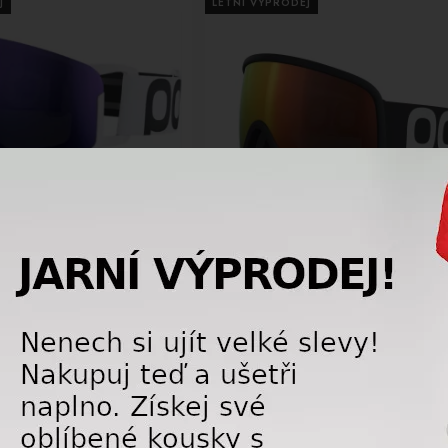
J
LETNÍ VÝPRODEJ
-10%
le POC Nexal Mid Hydrogen
Lyžařské brýle POC Tarsal Uranium
Sunny Purple, cat.2
Black/Partly Sunny Orange, cat.2
 69732
408368701 69722
5 400,00 Kč
4 050,0
6 000,00
Kč
4 500
NOVÉ
J
LETNÍ VÝPRODEJ