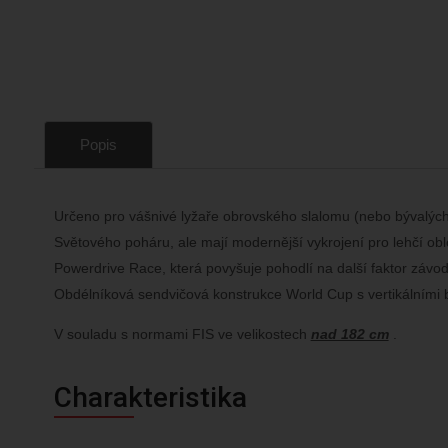
Popis
Určeno pro vášnivé lyžaře obrovského slalomu (nebo bývalých zá
Světového poháru, ale mají modernější vykrojení pro lehčí ob
Powerdrive Race, která povyšuje pohodlí na další faktor závo
Obdélníková sendvičová konstrukce World Cup s vertikálními 
V souladu s normami FIS ve velikostech
nad 182 cm
.
Charakteristika