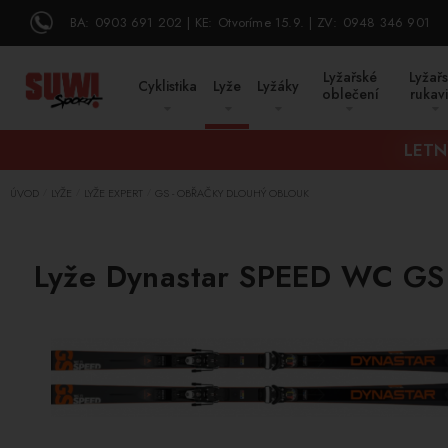
BA:
0903 691 202
KE:
Otvoríme 15.9.
ZV:
0948 346 901
Lyžařské
Lyžař
Cyklistika
Lyže
Lyžáky
oblečení
rukav
LETN
ÚVOD
LYŽE
LYŽE EXPERT
GS - OBŘAČKY DLOUHÝ OBLOUK
/
/
/
Lyže Dynastar SPEED WC GS