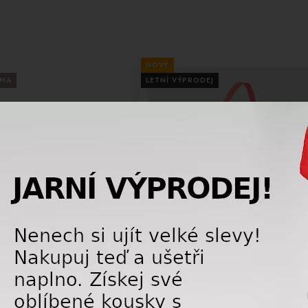
NOVÉ
RMA
LETNÍ VÝPRODEJ
-10%
eacon ST + Vmotion 10 80mm
Vak na lyžařky LANGE MEDIUM BOOT
BAG 62886