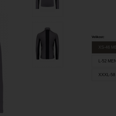
Velikost:
XS-46 M
L-52 ME
XXXL-58