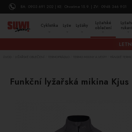
BA:
0903 691 202
KE:
Otvoríme 15.9.
ZV:
0948 346 901
Lyžařské
Lyžař
Cyklistika
Lyže
Lyžáky
oblečení
rukav
LETN
ÚVOD
LYŽAŘSKÉ OBLEČENÍ
TERMOPRÁDLO
TERMO MIKINY A VESTY
PÁNSKÉ TERMO 
/
/
/
/
Funkční lyžařská mikina Kjus