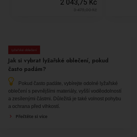
2 043,75 Kč
3 475,00
Kč
Lyžařské oblečení
Jak si vybrat lyžařské oblečení, pokud
často padám?
Pokud často padáte, vybírejte odolné lyžařské
oblečení s pevnějšími materiály, vyšší voděodolností
a zesílenými částmi. Důležitá je také volnost pohybu
a ochrana před vlhkostí.
Přečtěte si více