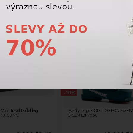
8 725,00 Kč
1 777,5
12 475,00
Kč
1 975
DOPRAVA ZDARMA
J
NOVÉ
LETNÍ VÝPRODEJ
-10%
 Volkl Travel Duffel bag
Lyžařky Lange CODE 120 BOA MV G
 143103 90l
GREEN LBP7060