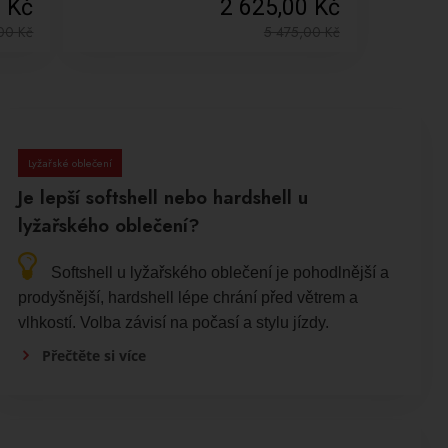
0 Kč
2 625,00 Kč
,00
Kč
5 475,00
Kč
Lyžařské oblečení
Je lepší softshell nebo hardshell u
lyžařského oblečení?
Softshell u lyžařského oblečení je pohodlnější a
prodyšnější, hardshell lépe chrání před větrem a
vlhkostí. Volba závisí na počasí a stylu jízdy.
Přečtěte si více