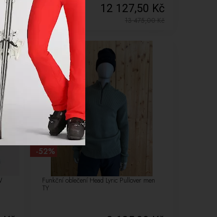
0 Kč
12 127,50 Kč
,00
Kč
13 475,00
Kč
VÝPRODEJ
LETNÍ VÝPRODEJ
-52%
W
Funkční oblečení Head Lyric Pullover men
TY