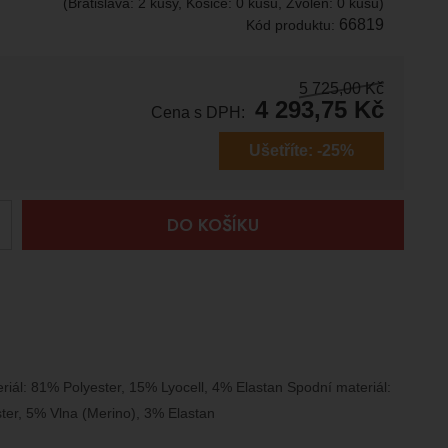
(Bratislava: 2 kusy, Košice: 0 kusů, Zvolen: 0 kusů)
66819
Kód produktu:
5 725,00
Kč
4 293,75
Kč
Cena s DPH:
Ušetříte:
-25%
+
DO KOŠÍKU
riál: 81% Polyester, 15% Lyocell, 4% Elastan Spodní materiál:
ter, 5% Vlna (Merino), 3% Elastan