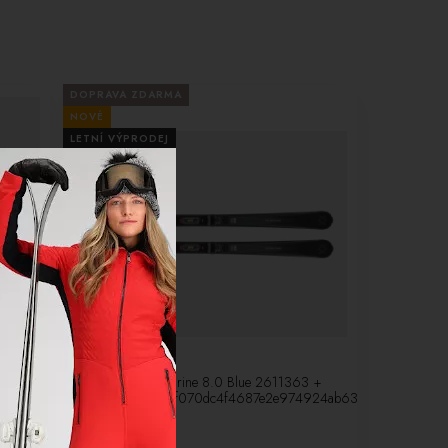
DOPRAVA ZDARMA
NOVÉ
LETNÍ VÝPRODEJ
-10%
Lyže Volkl Peregrine 8.0 Blue 2611363 +
4290a8030a7f070dc4f4687e2e974924ab63761