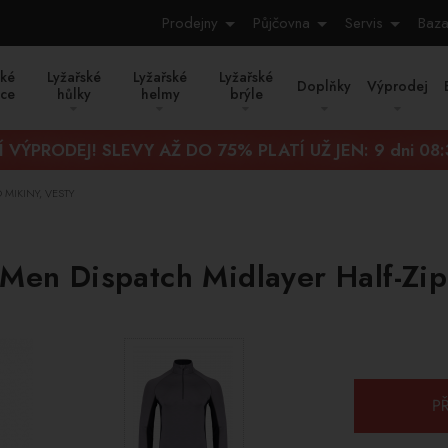
Prodejny
Půjčovna
Servis
Baza
ské
Lyžařské
Lyžařské
Lyžařské
Doplňky
Výprodej
ice
hůlky
helmy
brýle
Í VÝPRODEJ! SLEVY AŽ DO 75% PLATÍ UŽ JEN:
9 dni 08
MIKINY, VESTY
 Men Dispatch Midlayer Half-Zi