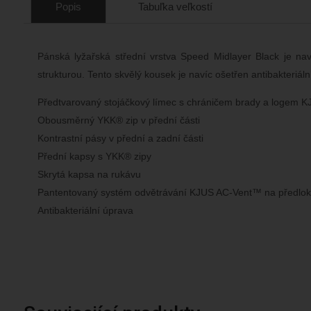
Popis
Tabuľka veľkostí
Pánská lyžařská střední vrstva Speed Midlayer Black je nav
strukturou. Tento skvělý kousek je navíc ošetřen antibakteriáln
Předtvarovaný stojáčkový límec s chráničem brady a logem 
Obousměrný YKK® zip v přední části
Kontrastní pásy v přední a zadní části
Přední kapsy s YKK® zipy
Skrytá kapsa na rukávu
Pantentovaný systém odvětrávání KJUS AC-Vent™ na předlok
Antibakteriální úprava