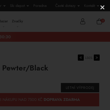
r
Ski depot
Poradna
Časté dotazy
Kontakt
Bazar
Značky
0
:30:29
13/21
p Pewter/Black
LETNÍ VÝPRODEJ