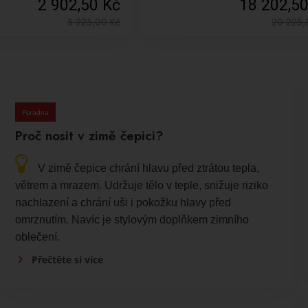
2 902,50 Kč
18 202,5
3 225,00
Kč
20 225
Poradna
Proč nosit v zimě čepici?
V zimě čepice chrání hlavu před ztrátou tepla,
větrem a mrazem. Udržuje tělo v teple, snižuje riziko
nachlazení a chrání uši i pokožku hlavy před
omrznutím. Navíc je stylovým doplňkem zimního
oblečení.
Přečtěte si více