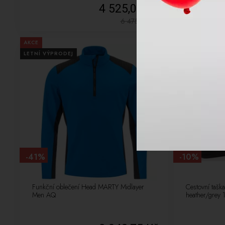
4 525,00 Kč
6 475,00
Kč
AKCE
NOVÉ
LETNÍ VÝPRODEJ
LETNÍ VÝPRODE
-41%
-10%
Funkční oblečení Head MARTY Midlayer
Cestovní taška
Men AQ
heather/grey