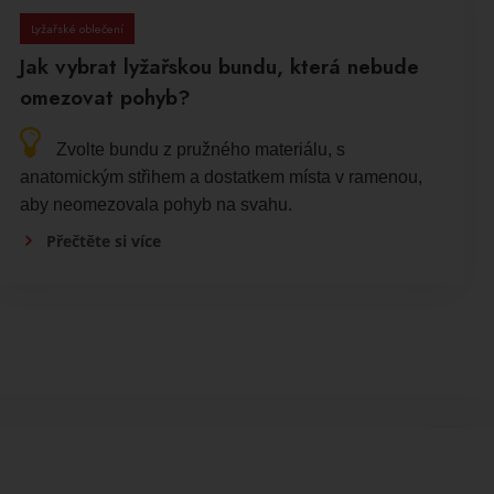
Lyžařské oblečení
Jak vybrat lyžařskou bundu, která nebude
omezovat pohyb?
Zvolte bundu z pružného materiálu, s
anatomickým střihem a dostatkem místa v ramenou,
aby neomezovala pohyb na svahu.
Přečtěte si více