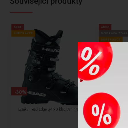
Související produkty
AKCE
AKCE
SUPERAKCE
DOPRAVA ZDA
SUPERAKCE
-30%
-30%
Lyžáky Head Edge Lyt 90 black/anthracite
Lyže Volkl D
bk 2310567