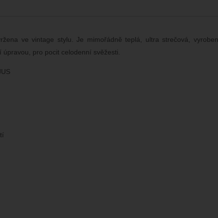
ržena ve vintage stylu. Je mimořádně teplá, ultra strečová, vyrobe
í úpravou, pro pocit celodenní svěžesti.
KJUS
tí