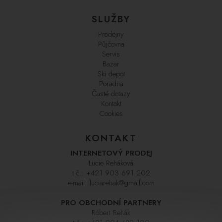
SLUŽBY
Prodejny
Půjčovna
Servis
Bazar
Ski depot
Poradna
Časté dotazy
Kontakt
Cookies
KONTAKT
INTERNETOVÝ PRODEJ
Lucie Reháková
t.č.:
+421 903 691 202
e-mail:
luciarehak@gmail.com
PRO OBCHODNÍ PARTNERY
Róbert Rehák