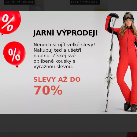
LETNÍ VÝPRODEJ
LETNÍ VÝPRODEJ
-10%
-10%
Impregnace Toko care Shoe
Toko Eco Wool Wash 5582609
Water Proof Pro 5582841
Prací prostředek 250ml
61369
382,50 Kč
360,00 Kč
425,00
Kč
400,00
Kč