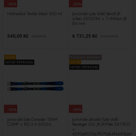
-10%
-25%
Holmenkol Textile Wash 500 ml
Juniorské Lyže Volkl Revolt JR
urban 2510296 + 7 vMotion JR
86 mm
540,00 Kč
6 731,25 Kč
600,00
Kč
8 975,00
Kč
NOVÉ
DOPRAVA ZDARMA
LETNÍ VÝPRODEJ
NOVÉ
LETNÍ VÝPRODEJ
-10%
-10%
Juniorské lyže Dynastar TEAM
Juniorské závodní lyže Volkl
COMP + KID X 4 60366
Racetiger GSL JR JR-Plate 2611802
+
4290a8030a7f070dc4f4687e2e9