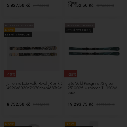
85mm
5 827,50 Kč
14 152,50 Kč
6 475,00
Kč
15 725,00
Kč
DOPRAVA ZDARMA
DOPRAVA ZDARMA
NOVÉ
LETNÍ VÝPRODEJ
LETNÍ VÝPRODEJ
-10%
-25%
Juniorské Lyže Volkl Revolt JR park 2611295 +
Lyže Volkl Peregrine 72 green
4290a8030a7f070dc4f4687e2e974924ab6361
2510025 + rMotion TL 12GW
black
8 752,50 Kč
19 293,75 Kč
9 725,00
Kč
25 725,00
Kč
NOVÉ
NOVÉ