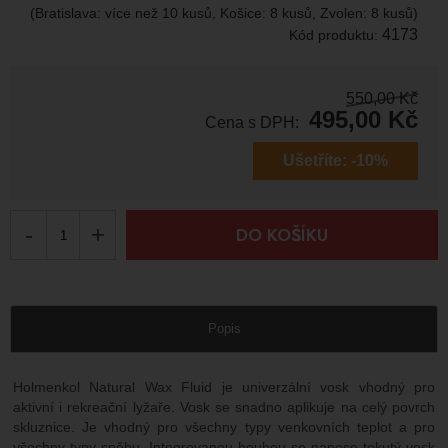
(Bratislava: více než 10 kusů, Košice: 8 kusů, Zvolen: 8 kusů)
4173
Kód produktu:
550,00
Kč
495,00
Kč
Cena s DPH:
Ušetříte:
-10%
-
+
DO KOŠÍKU
Popis
Holmenkol Natural Wax Fluid je univerzální vosk vhodný pro
aktivní i rekreační lyžaře. Vosk se snadno aplikuje na celý povrch
skluznice. Je vhodný pro všechny typy venkovních teplot a pro
všechny typy sněhu. Integrovanou houbou se nanese tekutý vosk