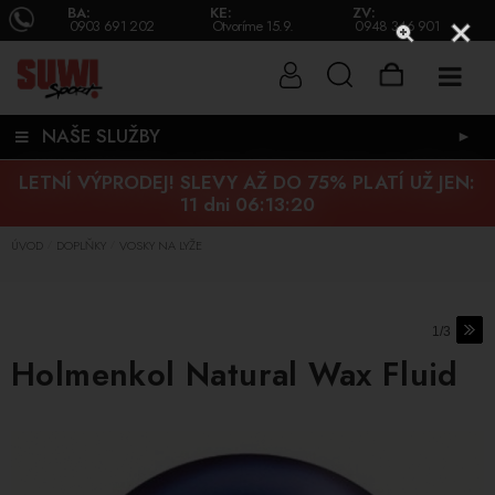
BA:
KE:
ZV:
0903 691 202
Otvoríme 15.9.
0948 346 901
NAŠE SLUŽBY
►
LETNÍ VÝPRODEJ! SLEVY AŽ DO 75% PLATÍ UŽ JEN:
11 dni 06:13:20
ÚVOD
DOPLŇKY
VOSKY NA LYŽE
/
/
1/3
Holmenkol Natural Wax Fluid