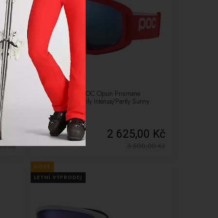
-25%
Back
Lyžařské brýle POC Opsin Prismane
Red/Clarity Highly Intense/Partly Sunny
Blue, cat.2
5 Kč
2 625,00 Kč
,00
Kč
3 500,00
Kč
NOVÉ
LETNÍ VÝPRODEJ