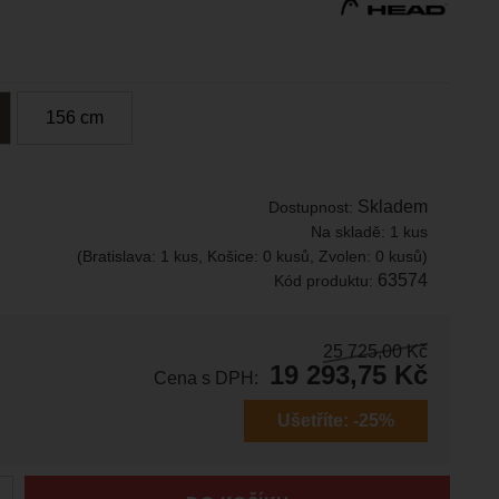
156
c
m
Skladem
Dostupnost:
Na skladě:
1 kus
(Bratislava: 1 kus, Košice: 0 kusů, Zvolen: 0 kusů)
63574
Kód produktu:
25 725,00
Kč
19 293,75
Kč
Cena s DPH:
Ušetříte:
-25%