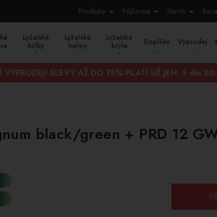
Prodejny
Půjčovna
Servis
Baza
ské
Lyžařské
Lyžařské
Lyžařské
Doplňky
Výprodej
ice
hůlky
helmy
brýle
Í VÝPRODEJ! SLEVY AŽ DO 75% PLATÍ UŽ JEN:
9 dni 20
gnum black/green + PRD 12 G