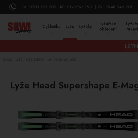
BA:
0903 691 202
KE:
Otvoríme 15.9.
ZV:
0948 346 901
Lyžařské
Lyžař
Cyklistika
Lyže
Lyžáky
oblečení
rukav
LETN
ÚVOD
LYŽE
LYŽE EXPERT
UNIVERZÁLNÍ LYŽE
/
/
/
Lyže Head Supershape E-Ma