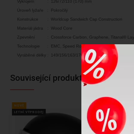
Vykrojení
:
126/72/110 (170) mm
Úroveň lyžaře
:
Pokročilý
Konstrukce
:
Worldcup Sandwich Cap Construction
Materiál jádra
:
Wood Core
Zpevnění
:
Crossforce Carbon, Graphene, Titanal® La
Technologie
:
EMC, Speed Rocker
Vyráběné délky
:
149/156/163/170/177
Související produkty
NOVÉ
AKCE
LETNÍ VÝPRODEJ
LETNÍ VÝPRODE