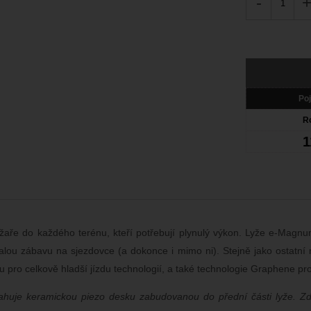
-
Poj
R
1
žaře do každého terénu, kteří potřebují plynulý výkon. Lyže e-Magnu
onalou zábavu na sjezdovce (a dokonce i mimo ni). Stejně jako osta
u pro celkově hladší jízdu technologií, a také technologie Graphene pr
uje keramickou piezo desku zabudovanou do přední části lyže. Zde 