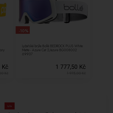
-10%
Lyžařské brýle Bollé BEDROCK PLUS White
vory
Matte - Azure Cat 2/azure BG008002
69937
5 Kč
1 777,50 Kč
,00
Kč
1 975,00
Kč
Lyže