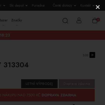
r
Ski depot
Poradna
Časté dotazy
Kontakt
Bazar
Značky
0
:18:22
1/20
W 313304
LETNÍ VÝPRODEJ
Doprava zdarma