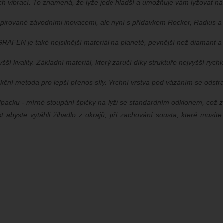
h vibrací. To znamená, že lyže jede hladší a umožňuje vám lyžovat na 
nspirované závodními inovacemi, ale nyní s přídavkem Rocker, Radius a
 GRAFEN je také nejsilnější materiál na planetě, pevnější než diamant a
 kvality. Základní materiál, který zaručí díky struktuře nejvyšší rychlo
toda pro lepší přenos síly. Vrchní vrstva pod vázáním se odstraní
packu - mírné stoupání špičky na lyži se standardním odklonem, což 
byste vytáhli žihadlo z okrajů, při zachování sousta, které musíte