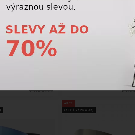
-31%
ba Casco SP-4 Black Structure
Lyžařský chránič POC Spine VPD Air 
black
6 543,75 Kč
2 043,7
9 975,00
Kč
2 975
AKCE
J
LETNÍ VÝPRODEJ