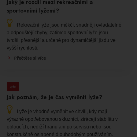
Jaký je rozdíl mezi rekreačními a
sportovními lyžemi?
Rekreační lyže jsou měkčí, snadněji ovladatelné
a odpouštějí chyby, zatímco sportovní lyže jsou
tvrdší, přesnější a určené pro dynamičtější jízdu ve
vyšší rychlosti.
Přečtěte si více
Lyže
Jak poznám, že je čas vyměnit lyže?
Lyže je vhodné vyměnit ve chvíli, kdy mají
výrazně opotřebovanou skluznici, ztrácejí stabilitu v
obloucích, nedrží hranu ani po servisu nebo jsou
konstrukčně oslabené dlouhodobým používáním.