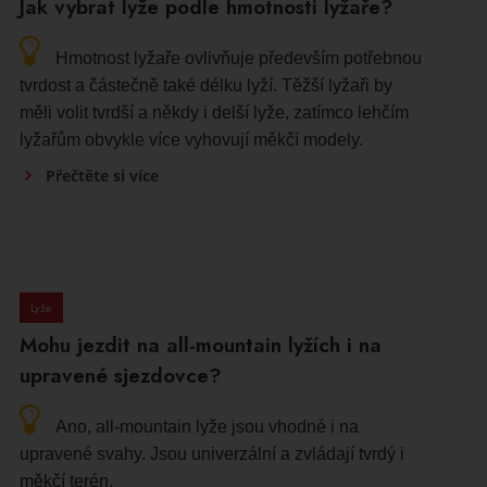
Jak vybrat lyže podle hmotnosti lyžaře?
Hmotnost lyžaře ovlivňuje především potřebnou
tvrdost a částečně také délku lyží. Těžší lyžaři by
měli volit tvrdší a někdy i delší lyže, zatímco lehčím
lyžařům obvykle více vyhovují měkčí modely.
Přečtěte si více
Lyže
Mohu jezdit na all-mountain lyžích i na
upravené sjezdovce?
Ano, all-mountain lyže jsou vhodné i na
upravené svahy. Jsou univerzální a zvládají tvrdý i
měkčí terén.