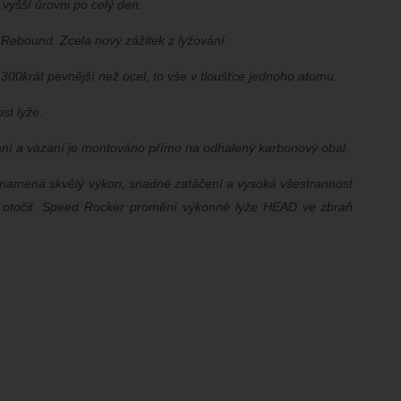
vyšší úrovni po celý den.
 Rebound. Zcela nový zážitek z lyžování.
 300krát pevnější než ocel, to vše v tloušťce jednoho atomu.
st lyže.
 a vázání je montováno přímo na odhalený karbonový obal.
znamená skvělý výkon, snadné zatáčení a vysoká všestrannost
 otočit. Speed ​​Rocker promění výkonné lyže HEAD ve zbraň