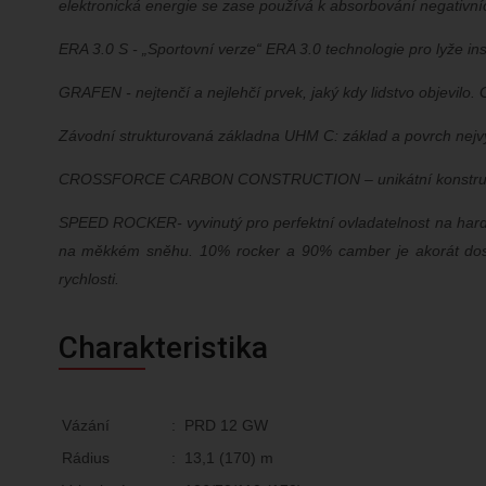
elektronická energie se zase používá k absorbování negativníc
ERA 3.0 S - „Sportovní verze“ ERA 3.0 technologie pro lyže i
GRAFEN - nejtenčí a nejlehčí prvek, jaký kdy lidstvo objevilo.
Závodní strukturovaná základna UHM C: základ a povrch nejvyšší
CROSSFORCE CARBON CONSTRUCTION – unikátní konstrukční me
SPEED ROCKER- vyvinutý pro perfektní ovladatelnost na hard
na měkkém sněhu. 10% rocker a 90% camber je akorát dost a
rychlosti.
Charakteristika
Vázání
:
PRD 12 GW
Rádius
:
13,1 (170) m