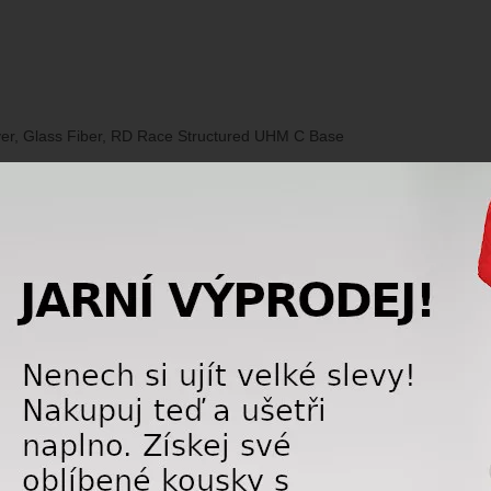
yer, Glass Fiber, RD Race Structured UHM C Base
AKCE
J
LETNÍ VÝPRODEJ