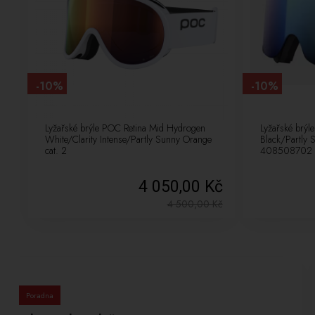
-10%
-10%
Lyžařské brýle POC Retina Mid Hydrogen
Lyžařské brý
White/Clarity Intense/Partly Sunny Orange
Black/Partly 
cat. 2
408508702
4 050,00 Kč
4 500,00
Kč
Poradna