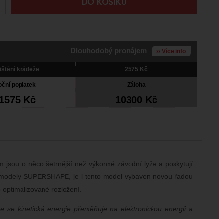
+
DO KOŠÍKU
Dlouhodobý pronájem
›› Více info
ištění krádeže
2575 Kč
oční poplatek
Záloha
1575 Kč
10300 Kč
m jsou o něco šetrnější než výkonné závodní lyže a poskytují
tní modely SUPERSHAPE, je i tento model vybaven novou řadou
o optimalizované rozložení.
se kinetická energie přeměňuje na elektronickou energii a