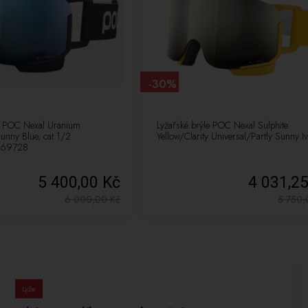
-30%
le POC Nexal Uranium
Lyžařské brýle POC Nexal Sulphite
Sunny Blue, cat.1/2
Yellow/Clarity Universal/Partly Sunny I
 69728
5 400,00 Kč
4 031,2
6 000,00
Kč
5 750
Lyže