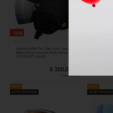
-10%
-34%
Lyžařská přilba Poc Obex Visor Uranium
Lyžařská přil
Black/Clarity Universal/Partly Sunny/Silver
101199657 69655
6 300,00 Kč
7 000,00
Kč
NOVÉ
NOVÉ
LETNÍ VÝPRODEJ
LETNÍ VÝPRODE