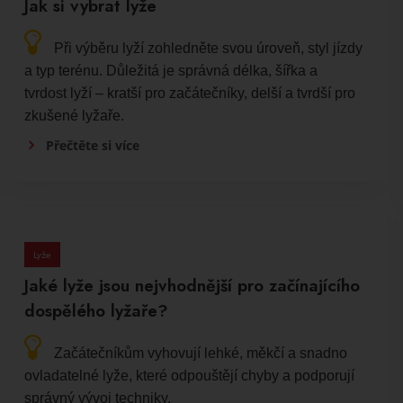
Jak si vybrat lyže
Při výběru lyží zohledněte svou úroveň, styl jízdy
a typ terénu. Důležitá je správná délka, šířka a
tvrdost lyží – kratší pro začátečníky, delší a tvrdší pro
zkušené lyžaře.
Přečtěte si více
Lyže
Jaké lyže jsou nejvhodnější pro začínajícího
dospělého lyžaře?
Začátečníkům vyhovují lehké, měkčí a snadno
ovladatelné lyže, které odpouštějí chyby a podporují
správný vývoj techniky.