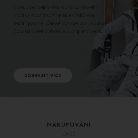
U nás v prodejně Vám kromě špičkového
nového zboží nabízíme také široký výběr
kvalitní použité lyžařské výstroje pro každého.
Součást ojetého zboží je i kompletní servis.
ZOBRAZIT VÍCE
NAKUPOVÁNÍ
ÚVOD