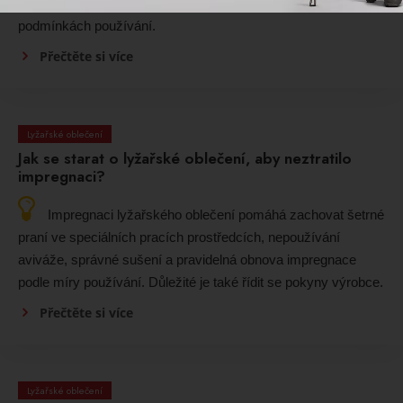
dostupnější. Výběr záleží na preferencích, aktivitě a
podmínkách používání.
Přečtěte si více
Lyžařské oblečení
Jak se starat o lyžařské oblečení, aby neztratilo
impregnaci?
Impregnaci lyžařského oblečení pomáhá zachovat šetrné
praní ve speciálních pracích prostředcích, nepoužívání
aviváže, správné sušení a pravidelná obnova impregnace
podle míry používání. Důležité je také řídit se pokyny výrobce.
Přečtěte si více
Lyžařské oblečení