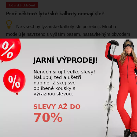
Lyžařské oblečení
Proč některé lyžařské kalhoty nemají šle?
Ne všechny lyžařské kalhoty šle potřebují. Mnoho
modelů je navrženo s vyšším pasem, nastavitelným obvodem
nebo ergonomickým střihem, který zajistí spolehlivé držení i
bez nich.
Přečtěte si více
Lyžařské oblečení
Je merino termo oblečení lepší než syntetické?
Merino termo oblečení i syntetické oblečení mají své
výhody. Merino lépe reguluje teplotu a přirozeně odvádí
vlhkost, je měkčí a méně zapáchá, zatímco syntetické
materiály rychleji schnou a bývají trvanlivější a cenově