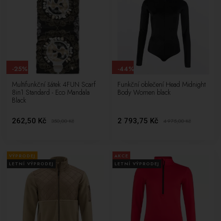
-25%
-44%
Multifunkční šátek 4FUN Scarf
Funkční oblečení Head Midnight
8in1 Standard - Eco Mandala
Body Women black
Black
262,50 Kč
2 793,75 Kč
350,00
Kč
4 975,00
Kč
VÝPRODEJ
AKCE
LETNÍ VÝPRODEJ
LETNÍ VÝPRODEJ