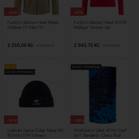
-52%
-41%
Funkční oblečení Head Rebels
Funkční oblečení Head ASTER
Midlayer FZ Men FN
Midlayer Woman red
2 250,00 Kč
2 043,75 Kč
4 725,00
Kč
3 475,00
Kč
NOVÉ
LETNÍ VÝPRODEJ
LETNÍ VÝPRODEJ
-10%
-25%
Lyžařská čepice Eisbär Mana MÜ
Multifunkční šátek 4FUN Scarf
80144/009 Schwarz
8in1 Standard - Chaos Blue