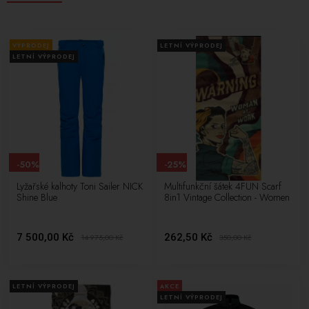
VÝPRODEJ
LETNÍ VÝPRODEJ
LETNÍ VÝPRODEJ
-50%
-25%
Lyžařské kalhoty Toni Sailer NICK
Multifunkční šátek 4FUN Scarf
Shine Blue
8in1 Vintage Collection - Women
7 500,00 Kč
262,50 Kč
14 975,00
Kč
350,00
Kč
LETNÍ VÝPRODEJ
AKCE
LETNÍ VÝPRODEJ