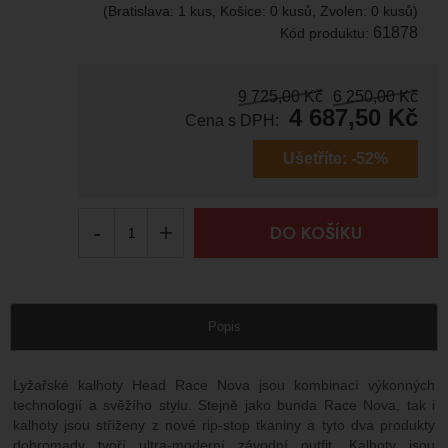
(Bratislava: 1 kus, Košice: 0 kusů, Zvolen: 0 kusů)
61878
Kód produktu:
9 725,00
Kč
6 250,00
Kč
4 687,50
Kč
Cena s DPH:
Ušetříte:
-52%
-
+
DO KOŠÍKU
Popis
Lyžařské kalhoty Head Race Nova jsou kombinací výkonných
technologií a svěžího stylu. Stejně jako bunda Race Nova, tak i
kalhoty jsou střiženy z nové rip-stop tkaniny a tyto dva produkty
dohromady tvoří ultra-moderní závodní outfit. Kalhoty jsou