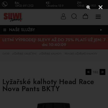
BA:
KE:
ZV:
0903 691 202
Otvoríme 15.9.
0948 346 901
NAŠE SLUŽBY
►
LETNÍ VÝPRODEJ! SLEVY AŽ DO 75% PLATÍ UŽ JEN:
7
dni 10:40:08
ÚVOD
LYŽAŘSKÉ OBLEČENÍ
LYŽÁŘSKÉ KALHOTY
PÁNSKÉ LYŽAŘSKÉ KALHOTY
/
/
/
7/61
Lyžařské kalhoty Head Race
Nova Pants BKTY