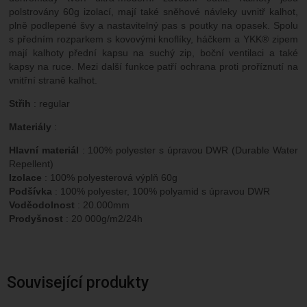
polstrovány 60g izolací, mají také sněhové návleky uvnitř kalhot,
plně podlepené švy a nastavitelný pas s poutky na opasek. Spolu
s předním rozparkem s kovovými knoflíky, háčkem a YKK® zipem
mají kalhoty přední kapsu na suchý zip, boční ventilaci a také
kapsy na ruce. Mezi další funkce patří ochrana proti proříznutí na
vnitřní straně kalhot.
Střih
: regular
Materiály
:
Hlavní materiál
: 100% polyester s úpravou DWR (Durable Water
Repellent)
Izolace
: 100% polyesterová výplň 60g
Podšívka
: 100% polyester, 100% polyamid s úpravou DWR
Voděodolnost
: 20.000mm
Prodyšnost
: 20 000g/m2/24h
Související produkty