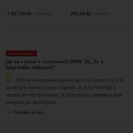
1 327,50 Kč
262,50 Kč
1 475,00
Kč
350,00
Kč
Lyžařské oblečení
Jak se vyznat v označeních DWR, 2L, 3L u
lyžařského oblečení?
DWR je vodoodpudivá úprava povrchu, zatímco 2L a 3L
označují konstrukci vrstev materiálu. 2L je komfortnější a
vhodné pro běžné lyžování, 3L je technické, odolnější a lépe
prodyšné pro aktivní jízdu.
Přečtěte si více