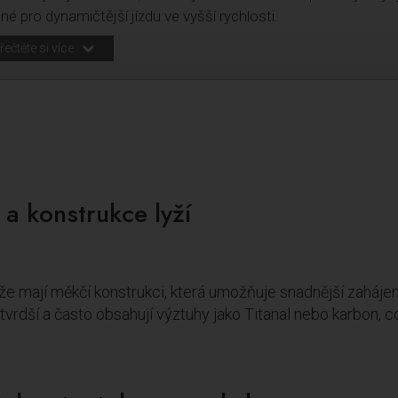
né pro dynamičtější jízdu ve vyšší rychlosti.
řečtěte si více
 a konstrukce lyží
že mají měkčí konstrukci, která umožňuje snadnější zahájení
tvrdší a často obsahují výztuhy jako Titanal nebo karbon, což