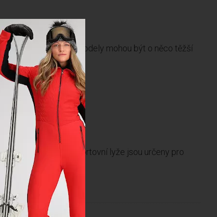
o lyžování. Sportovní modely mohou být o něco těžší
reakce.
ferují klidnou jízdu. Sportovní lyže jsou určeny pro
iál carvingu.