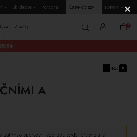
r
Ski depot
Poradna
Časté dotazy
Kontakt
Bazar
Značky
0
:38:53
4/16
AČNÍMI A
, zatímco sportovní lyže jsou tvrdší, přesnější a