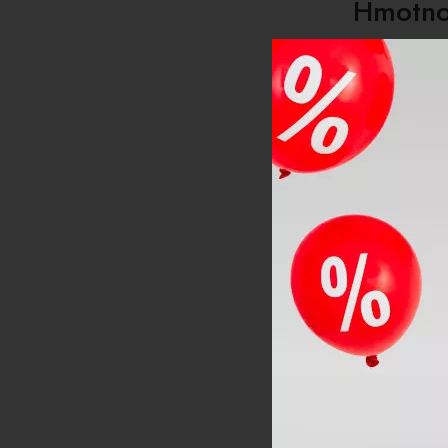
Hmotno
Rekreační ly
kvůli pevněj
Pro koh
Rekreační ly
pokročilé lyž
Sdílejte na so