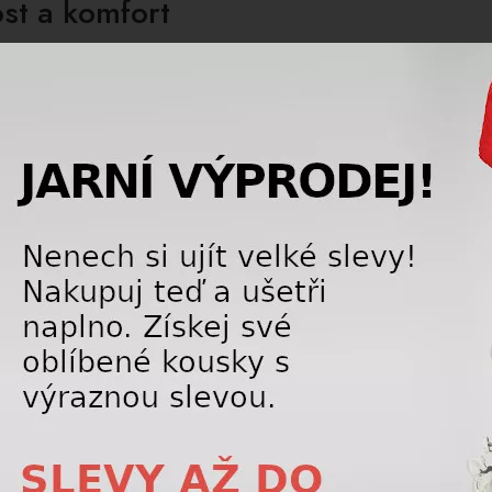
st a komfort
že bývají často lehčí, což snižuje únavu během celodenníh
ší konstrukci, ale nabízejí lepší přenos energie a přesnější 
o jsou jednotlivé typy vhodné
že jsou ideální pro začátečníky, rodiny nebo lyžaře, kteří pre
aře, kteří chtějí jezdit rychleji, přesněji a využít plný potenc
ciálních sítích