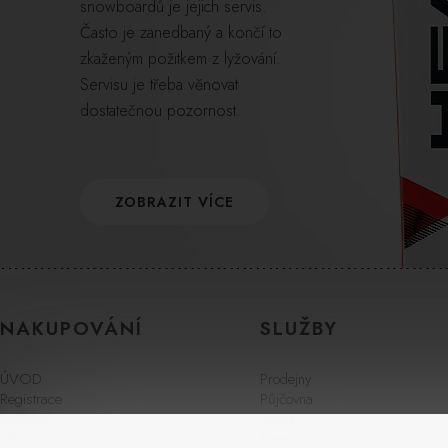
snowboardů je jejich servis.
Často je zanedbaný a končí to
zkaženým požitkem z lyžování.
Servisu je třeba věnovat
dostatečnou pozornost.
ZOBRAZIT VÍCE
NAKUPOVÁNÍ
SLUŽBY
ÚVOD
Prodejny
Registrace
Půjčovna
Pojištění
Servis
VIP
Bazar