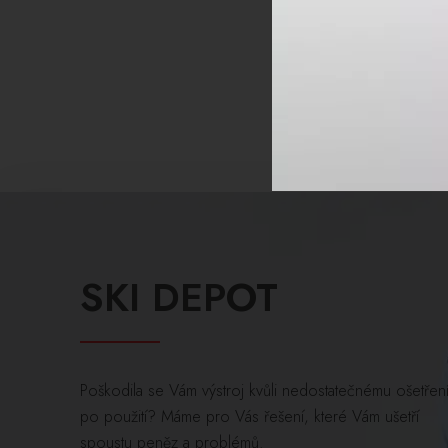
SKI DEPOT
Poškodila se Vám výstroj kvůli nedostatečnému ošetřen
po použití? Máme pro Vás řešení, které Vám ušetří
spoustu peněz a problémů.