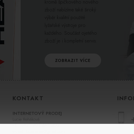
kromě špičkového nového
zboží nabízíme také široký
výběr kvalitní použité
lyžařské výstroje pro
každého. Součást ojetého
zboží je i kompletní servis.
ZOBRAZIT VÍCE
KONTAKT
INFO
INTERNETOVÝ PRODEJ
Lucie Reháková
t.č.:
+421 903 691 202
e-mail:
luciarehak@gmail.com