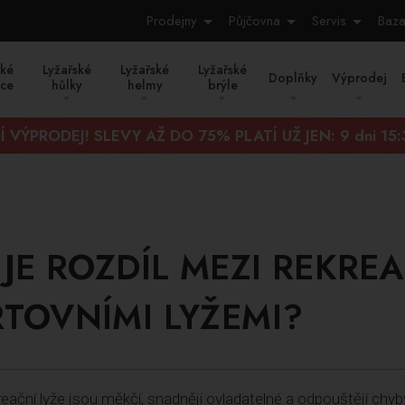
Prodejny
Půjčovna
Servis
Baza
ské
Lyžařské
Lyžařské
Lyžařské
Doplňky
Výprodej
ice
hůlky
helmy
brýle
Í VÝPRODEJ! SLEVY AŽ DO 75% PLATÍ UŽ JEN:
9 dni 15
 JE ROZDÍL MEZI REKRE
TOVNÍMI LYŽEMI?
eační lyže jsou měkčí, snadněji ovladatelné a odpouštějí chyby