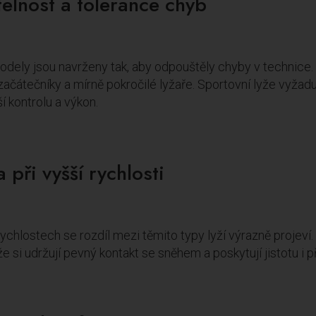
elnost a tolerance chyb
dely jsou navrženy tak, aby odpouštěly chyby v technice. S
ačátečníky a mírně pokročilé lyžaře. Sportovní lyže vyžaduj
í kontrolu a výkon.
a při vyšší rychlosti
rychlostech se rozdíl mezi těmito typy lyží výrazně projeví
že si udržují pevný kontakt se sněhem a poskytují jistotu i p