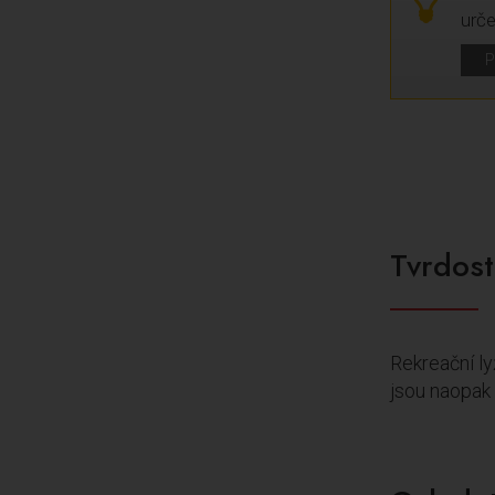
urče
P
Tvrdost
Rekreační ly
jsou naopak 