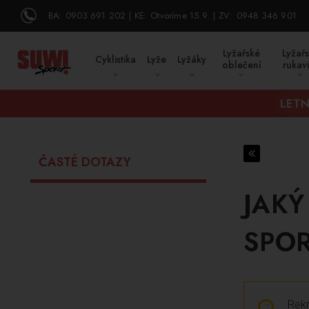
BA:
0903 691 202
KE:
Otvoríme 15.9.
ZV:
0948 346 901
Lyžařské
Lyžař
Cyklistika
Lyže
Lyžáky
oblečení
rukav
LETN
ČASTÉ DOTAZY
JAKÝ
SPOR
Rekr