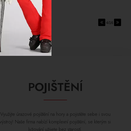
4/16
POJIŠTĚNÍ
Využijte úrazové pojištění na hory a pojistěte sebe i svou
výstroj! Naše firma nabízí komplexní pojištění, se kterým si
lyžování užijete bez starostí.