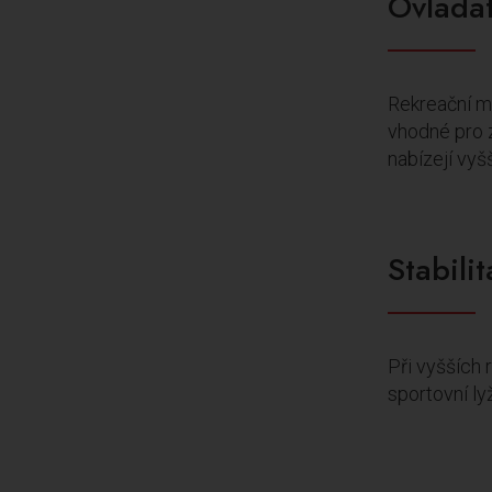
Ovladat
Rekreační mo
vhodné pro z
nabízejí vyšš
Stabilit
Při vyšších 
sportovní ly