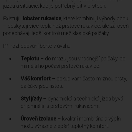
jazdu a situácie, kde je potřebný cit v prstech.
Existují i
lobster rukavice
, které kombinují výhody obou
– poskytují více tepla než prstové rukavice, ale zároveň
ponechávají lepší kontrolu než klasické palčáky.
Při rozhodování berte v úvahu:
Teplotu
– do mrazu jsou vhodnější palčáky, do
mírnějšího počasí prstové rukavice.
Váš komfort
– pokud vám často mrznou prsty,
palčáky jsou jistota.
Styl jízdy
– dynamická a technická jízda bývá
príjemnější s prstovými rukavicemi.
Úroveň izolace
– kvalitní membrána a výplň
môžu výrazne zlepšiť teplotný komfort.