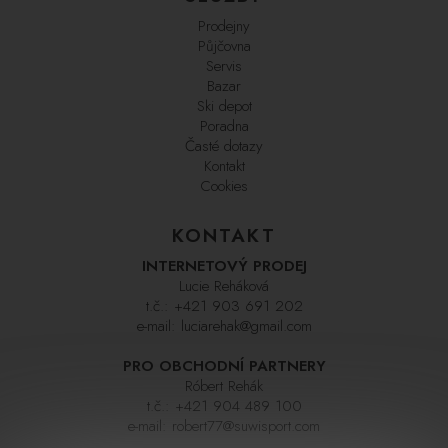
Prodejny
Půjčovna
Servis
Bazar
Ski depot
Poradna
Časté dotazy
Kontakt
Cookies
KONTAKT
INTERNETOVÝ PRODEJ
Lucie Reháková
t.č.:
+421 903 691 202
e-mail:
luciarehak@gmail.com
PRO OBCHODNÍ PARTNERY
Róbert Rehák
t.č.:
+421 904 489 100
e-mail:
robert77@suwisport.com