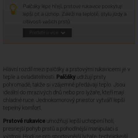
Palčáky lépe hřejí, prstové rukavice poskytují
lepší cit a úchop. Záleží na teplotě, stylu jízdy a
citlivosti vašich prstů.
Přečtěte si více
Hlavní rozdíl mezi palčáky a prstovými rukavicemi je v
teple a ovladatelnosti.
Palčáky
udržují prsty
pohromadě, takže si vzájemně předávají teplo. Jsou
ideální do mrazivých dnů nebo pro lyžaře, kteří mají
chladné ruce. Jednokomorový priestor vytváří lepší
tepelný komfort.
Prstové rukavice
umožňují lepší uchopení holí,
presnejší pohyb prstů a pohodlnější manipulaci s
výstrojí. Hodí se pro sportovnější lyžaře, technickejší