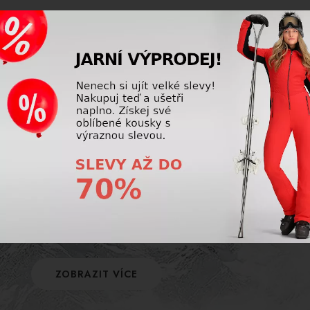
POJIŠTĚNÍ
Využijte úrazové pojištění na hory a pojistěte
sebe i svou výstroj! Naše firma nabízí
komplexní pojištění, se kterým si lyžování
užijete bez starostí.
ZOBRAZIT VÍCE