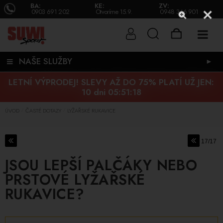
BA:
KE:
ZV:
0903 691 202
Otvoríme 15.9.
0948 346 901
NAŠE SLUŽBY
►
LETNÍ VÝPRODEJ! SLEVY AŽ DO 75% PLATÍ UŽ JEN:
10 dni 05:51:17
ÚVOD
ČASTÉ DOTAZY
LYŽAŘSKÉ RUKAVICE
/
/
17/17
JSOU LEPŠÍ PALČÁKY NEBO
PRSTOVÉ LYŽAŘSKÉ
RUKAVICE?