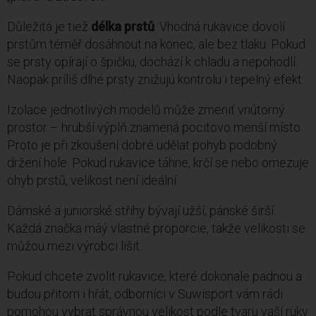
Důležitá je tiež
délka prstů
. Vhodná rukavice dovolí
prstům téměř dosáhnout na konec, ale bez tlaku. Pokud
se prsty opírají o špičku, dochází k chladu a nepohodlí.
Naopak príliš dlhé prsty znižujú kontrolu i tepelný efekt.
Izolace jednotlivých modelů může zmeniť vnútorný
prostor – hrubší výplň znamená pocitovo menší místo.
Proto je při zkoušení dobré udělat pohyb podobný
držení hole. Pokud rukavice táhne, krčí se nebo omezuje
ohyb prstů, velikost není ideální.
Dámské a juniorské střihy bývají užší, pánské širší.
Každá značka máý vlastné proporcie, takže velikosti se
můžou mezi výrobci lišit.
Pokud chcete zvolit rukavice, které dokonale padnou a
budou přitom i hřát, odborníci v Suwisport vám rádi
pomohou vybrat správnou velikost podle tvaru vaší ruky