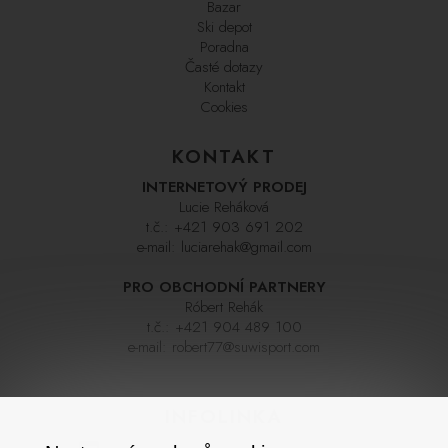
Bazar
Ski depot
Poradna
Časté dotazy
Kontakt
Cookies
KONTAKT
INTERNETOVÝ PRODEJ
Lucie Reháková
t.č.:
+421 903 691 202
e-mail:
luciarehak@gmail.com
PRO OBCHODNÍ PARTNERY
Róbert Rehák
t.č.:
+421 904 489 100
e-mail:
robert77@suwisport.com
INFOLINKA