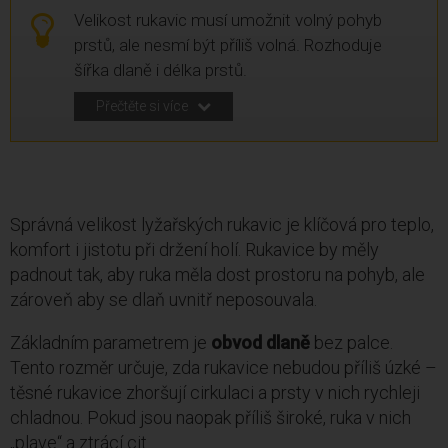
Velikost rukavic musí umožnit volný pohyb
prstů, ale nesmí být příliš volná. Rozhoduje
šířka dlaně i délka prstů.
Přečtěte si více
Správná velikost lyžařských rukavic je klíčová pro teplo,
komfort i jistotu při držení holí. Rukavice by měly
padnout tak, aby ruka měla dost prostoru na pohyb, ale
zároveň aby se dlaň uvnitř neposouvala.
Základním parametrem je
obvod dlaně
bez palce.
Tento rozměr určuje, zda rukavice nebudou příliš úzké –
těsné rukavice zhoršují cirkulaci a prsty v nich rychleji
chladnou. Pokud jsou naopak příliš široké, ruka v nich
„plave“ a ztrácí cit.