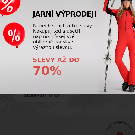
POJIŠTĚNÍ
Využijte úrazové pojištění na hory a pojistěte
sebe i svou výstroj! Naše firma nabízí
komplexní pojištění, se kterým si lyžování
užijete bez starostí.
ZOBRAZIT VÍCE