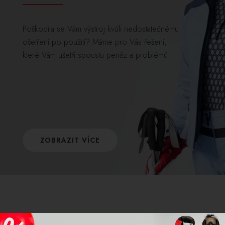
Poškodila se Vám výstroj kvůli nedostatečnému
ošetření po použití? Máme pro Vás řešení,
které Vám ušetří spoustu peněz a problémů.
ZOBRAZIT VÍCE