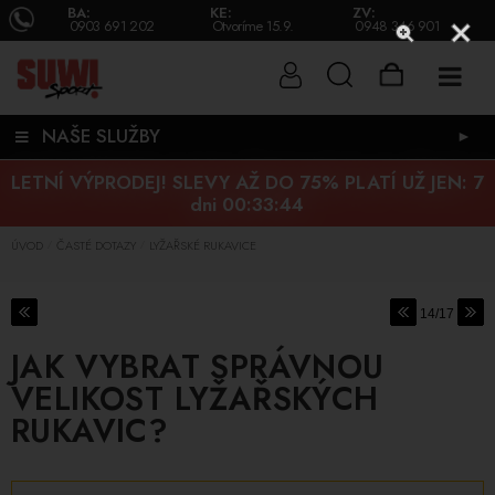
BA:
KE:
ZV:
0903 691 202
Otvoríme 15.9.
0948 346 901
NAŠE SLUŽBY
►
LETNÍ VÝPRODEJ! SLEVY AŽ DO 75% PLATÍ UŽ JEN:
7
dni 00:33:44
ÚVOD
ČASTÉ DOTAZY
LYŽAŘSKÉ RUKAVICE
/
/
14/17
JAK VYBRAT SPRÁVNOU
VELIKOST LYŽAŘSKÝCH
RUKAVIC?