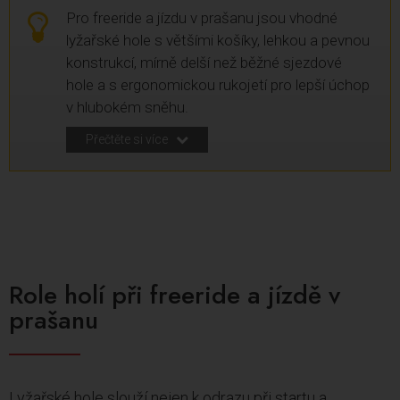
Pro freeride a jízdu v prašanu jsou vhodné
lyžařské hole s většími košíky, lehkou a pevnou
konstrukcí, mírně delší než běžné sjezdové
hole a s ergonomickou rukojetí pro lepší úchop
v hlubokém sněhu.
Přečtěte si více
Role holí při freeride a jízdě v
prašanu
Lyžařské hole slouží nejen k odrazu při startu a