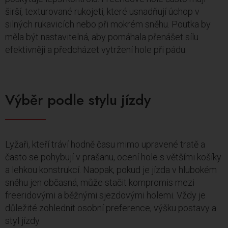
širší, texturované rukojeti, které usnadňují úchop v
silných rukavicích nebo při mokrém sněhu. Poutka by
měla být nastavitelná, aby pomáhala přenášet sílu
efektivněji a předcházet vytržení hole při pádu.
Výběr podle stylu jízdy
Lyžaři, kteří tráví hodně času mimo upravené tratě a
často se pohybují v prašanu, ocení hole s většími košíky
a lehkou konstrukcí. Naopak, pokud je jízda v hlubokém
sněhu jen občasná, může stačit kompromis mezi
freeridovými a běžnými sjezdovými holemi. Vždy je
důležité zohlednit osobní preference, výšku postavy a
styl jízdy.