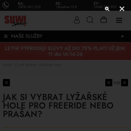
BA:
KE:
ZV:
0903 691 202
Otvoríme 15.9.
0948 346 901
NAŠE SLUŽBY
►
LETNÍ VÝPRODEJ! SLEVY AŽ DO 75% PLATÍ UŽ JEN:
11 dni 16:14:36
ÚVOD
ČASTÉ DOTAZY
LYŽAŘSKÉ HOLE
/
/
7/10
JAK SI VYBRAT LYŽAŘSKÉ
HOLE PRO FREERIDE NEBO
PRAŠAN?