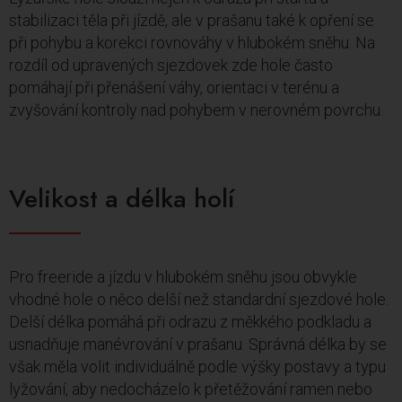
stabilizaci těla při jízdě, ale v prašanu také k opření se
při pohybu a korekci rovnováhy v hlubokém sněhu. Na
rozdíl od upravených sjezdovek zde hole často
pomáhají při přenášení váhy, orientaci v terénu a
zvyšování kontroly nad pohybem v nerovném povrchu.
Velikost a délka holí
Pro freeride a jízdu v hlubokém sněhu jsou obvykle
vhodné hole o něco delší než standardní sjezdové hole.
Delší délka pomáhá při odrazu z měkkého podkladu a
usnadňuje manévrování v prašanu. Správná délka by se
však měla volit individuálně podle výšky postavy a typu
lyžování, aby nedocházelo k přetěžování ramen nebo