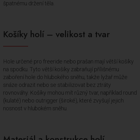
špatnému držení těla.
Košíky holí – velikost a tvar
Hole určené pro freeride nebo prašan mají větší košíky
na spodku. Tyto větší košíky zabraňují přílišnému
zaboření hole do hlubokého sněhu, takže lyžař může
snáze odrazit nebo se stabilizovat bez ztráty
rovnováhy. Košíky mohou mít různý tvar, například round
(kulaté) nebo outrigger (široké), které zvyšují jejich
nosnost v hlubokém sněhu.
Materiál a konstrukce holí