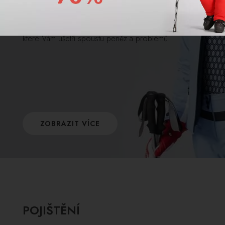
Poškodila se Vám výstroj kvůli nedostatečnému
ošetření po použití? Máme pro Vás řešení,
které Vám ušetří spoustu peněz a problémů.
ZOBRAZIT VÍCE
POJIŠTĚNÍ