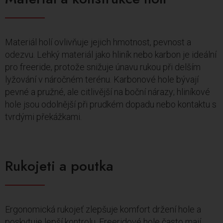
Materiál holí ovlivňuje jejich hmotnost, pevnost a
odezvu. Lehký materiál jako hliník nebo karbon je ideální
pro freeride, protože snižuje únavu rukou při delším
lyžování v náročném terénu. Karbonové hole bývají
pevné a pružné, ale citlivější na boční nárazy; hliníkové
hole jsou odolnější při prudkém dopadu nebo kontaktu s
tvrdými překážkami.
Rukojeti a poutka
Ergonomická rukojeť zlepšuje komfort držení hole a
poskytuje lepší kontrolu. Freeridové hole často mají